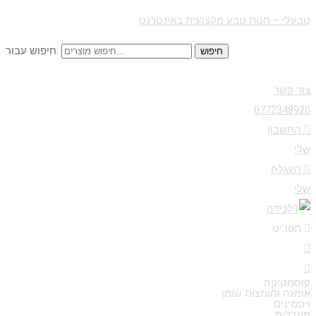
טבעלי – חנות טבע מקצועית באינטרנט
חיפוש עבור:
חיפוש
צור קשר
0772348920
החשבון
שלי
העגלה
שלי
תפריט
קוסמטיקה
אומגה וחומצות שומן
ויטמינים
מינרלים