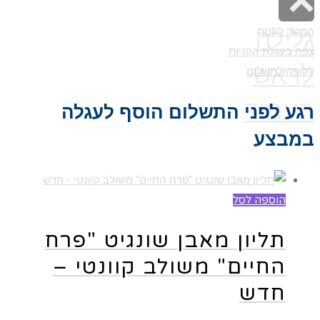
גלילה
המשך לקנות
צפה בעגלת הקניות
לראש
לקופה לתשלום
העמוד
רגע לפני התשלום הוסף לעגלה
במבצע
הוספה לסל
תליון מאבן שונגיט "פרח
החיים" משולב קוונטי –
חדש