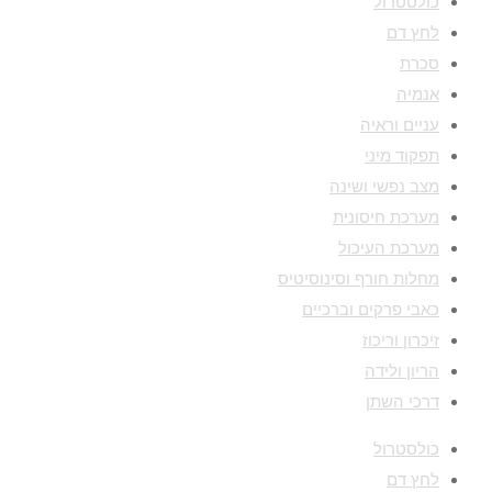
כולסטרול
לחץ דם
סכרת
אנמיה
עניים וראיה
תפקוד מיני
מצב נפשי ושינה
מערכת חיסונית
מערכת העיכול
מחלות חורף וסינוסיטיס
כאבי פרקים וברכיים
זיכרון וריכוז
הריון ולידה
דרכי השתן
כולסטרול
לחץ דם