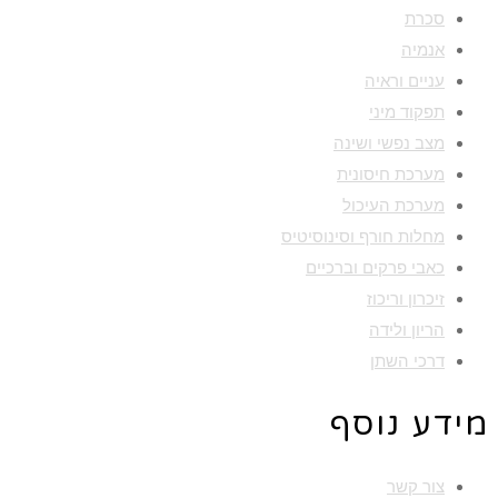
סכרת
אנמיה
עניים וראיה
תפקוד מיני
מצב נפשי ושינה
מערכת חיסונית
מערכת העיכול
מחלות חורף וסינוסיטיס
כאבי פרקים וברכיים
זיכרון וריכוז
הריון ולידה
דרכי השתן
מידע נוסף
צור קשר