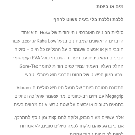
מים או ביצות
ללכת וללכת בלי בעיה פשוט לרחף
סוליית הביניים האוברסייז הייחודית של Hoka היא אחד
הדברים הראשונים שמבחינים בנעל Kaha Low זו. עוצב עבור
חובבי חוץ או אנשים שעומדים על הרגליים כל היום – סוליה
הביניים המאסיבית עם ריפוד דו-שכבתי כולל EVA וקצף גומי.
החלק העליון העמיד עמיד למים הודות לחומר Gore-Tex,
וצבע הגוון הפשוט של החוט והבנג'י הוא ניטרלי וטבעי.
התכונה הטובה ביותר של הנעל הזו היא סוליית ה-Vibram
Megagrip עם זיזים רב-כיווניים, מה שאומר שהליכה וטיולים
בתנאים רטובים או יבשים על שטח טרשי אינם מהווים בעיה.
אלה עשויים מעור נובוק, ולוקח להם קצת זמן נוסף להתרכך,
אם כי ברגע שהם נלקחו לכמה טיולים טובים, לא אמורות
להיות לך בעיות נוחות אחרות.