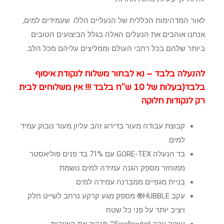
לאור המדהימות הכללית של הנעליים הללו. שעמידים למים,
אנחנו אוהבים את הנעלים האלה בגלל הביצועים הטובים
ביותר שלהם בכל רחבי העולם וממליצים עליהם מכל הלב.
להנעלה בלבד – נא לבחור משלוח לנקודת איסוף
בלבד(בעלות של 10 ש"ח בלבד !!! אין משלוחים לבית
רק לנקודות חלוקה
קבוצת עבודה מעור בדירוג זהב עליון מעור נובוק עמיד
למים
בד הנעלה GORE-TEX עם 71% בד פנים פוליאסטר
ממוחזר מספק הגנה עמידה למים נושמת
בניית מגפיים ממברנה עמידה למים
עקב HUBBLE® מספק מגע קרקע נרחב לשייט חלק
ויציב יותר על פני כל שטח
עיצוב עקב Swallowtail™ מגביר את היציבות