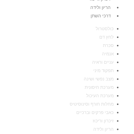
הריון ולידה
דרכי השתן
כולסטרול
לחץ דם
סכרת
אנמיה
עניים וראיה
תפקוד מיני
מצב נפשי ושינה
מערכת חיסונית
מערכת העיכול
מחלות חורף וסינוסיטיס
כאבי פרקים וברכיים
זיכרון וריכוז
הריון ולידה