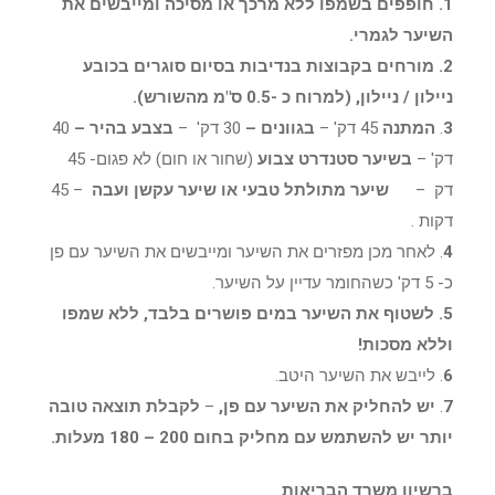
1. חופפים בשמפו ללא מרכך או מסיכה ומייבשים את
השיער לגמרי.
2. מורחים בקבוצות בנדיבות בסיום סוגרים בכובע
ניילון / ניילון, (למרוח כ -0.5 ס"מ מהשורש).
3
.
המתנה
45 דק' –
בגוונים –
30 דק' –
בצבע בהיר –
40
דק' –
בשיער סטנדרט צבוע
(שחור או חום) לא פגום- 45
דק –
שיער מתולתל טבעי או שיער עקשן ועבה
– 45
דקות .
4
. לאחר מכן מפזרים את השיער ומייבשים את השיער עם פן
כ- 5 דק' כשהחומר עדיין על השיער.
5. לשטוף את השיער במים פושרים בלבד, ללא שמפו
וללא מסכות!
6
. לייבש את השיער היטב.
7
.
יש להחליק את השיער עם פן,
–
לקבלת תוצאה טובה
יותר יש להשתמש עם מחליק בחום 200 – 180 מעלות.
ברשיון משרד הבריאות