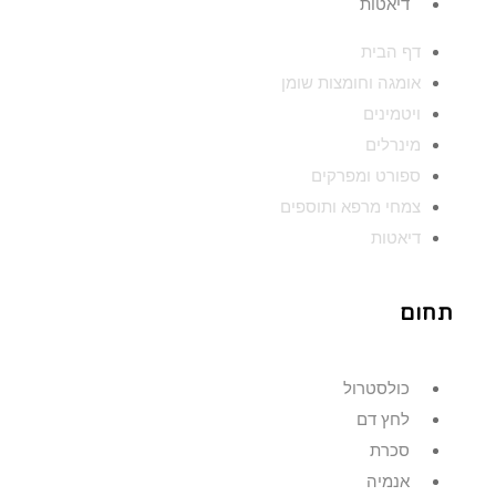
דיאטות
דף הבית
אומגה וחומצות שומן
ויטמינים
מינרלים
ספורט ומפרקים
צמחי מרפא ותוספים
דיאטות
תחום
כולסטרול
לחץ דם
סכרת
אנמיה