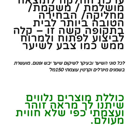
ערכת החלקה לתוצאה
מושלמת / משקמת/
מחליקה/ הבחירה
הטובה ביותר לבית
בתקופה קשה זו – קלה
לביצוע לפתוח ולמרוח
ממש כמו צבע לשיער
לכל סוגי השיער ובעיקר לשיקום שיער יבש ופגום. מועשרת
בשמנים מינרלים וקרטין עוצמתי 150מל'
כוללת מוצרים נלווים
שיתנו לך מראה זוהר
ועצמתי כפי שלא חווית
מעולם.