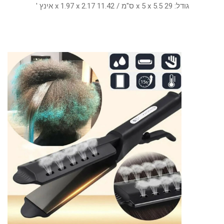
גודל: 29 x 5 x 5.5 ס"מ / 11.42 x 1.97 x 2.17 אינץ '