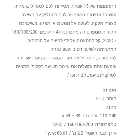
התחממות של 15 שניות, מסייעת לכם לסטיילינג מהיר,
ומשטח החימום המאפשר לכם להחליק על השיער
בצורה חלקה, לעולם אל תמשכו או תפגעו בשיערכם.
הגדרות טמפרטורה מתכווננות 4 הילוכים: 160/180/200
/ 220C, קל להתאמה על ידי לחיצה על הכפתור,
המתאימה לשיער רטוב ויבש כאחד.
לוח מורחב המגדיל את אזור המגע – השיער יישר יותר
ובפעם אחת ומשלים את עיצוב השיער בקלות. מתאים
לסלון, לנסיעות, לבית וכו '.
מפרט:
חומר: PTC
מתח:
110-240 וולט כוח: 39 – 59 וו
טמפרטורה: 160/180/200 / 220C
אורך כבל חשמל: 2.2 מ' / 86.61 אינץ '