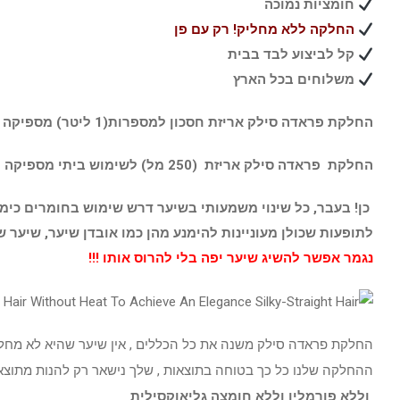
חומציות נמוכה
החלקה ללא מחליק! רק עם פן
קל לביצוע לבד בבית
משלוחים בכל הארץ
החלקת פראדה סילק אריזת חסכון למספרות(1 ליטר) מספיקה ל 5-6 החלקות או למשך כל השנה בביתך
החלקת פראדה סילק אריזת (250 מל) לשימוש ביתי מספיקה ל 1-2 החלקות לשימוש חד פעמי והעודף אחרי 3 חודשים לשורשים החדשים
כן! בעבר, כל שינוי משמעותי בשיער דרש שימוש בחומרים כימיי
לתופעות שכולן מעוניינות להימנע מהן כמו אובדן שיער, שיער 
נגמר אפשר להשיג שיער יפה בלי להרוס אותו !!!
החלקת פראדה סילק משנה את כל הכללים , אין שיער שהיא לא מח
ההחלקה שלנו כל כך בטוחה בתוצאות , שלך נישאר רק להנות מתוצאות
וללא פורמלין וללא חומצה גליאוקסילית