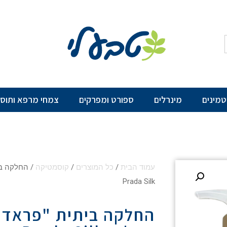
יטמינים
מינרלים
ספורט ומפרקים
צמחי מרפא ותוספ
עמוד הבית
/
כל המוצרים
/
קוסמטיקה
/ החלקה בי
Prada Silk
החלקה ביתית "פראדה