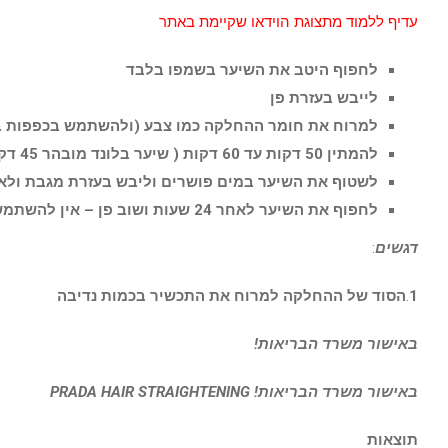
עדיף ללמוד מתצוגת הוידאו שקיימת באתר
לחפוף היטב את השיער בשמפו בלבד
לייבש בעזרת פן
למרוח את חומר ההחלקה כמו צבע (ולהשתמש בכפפות ב
להמתין 50 דקות עד 60 דקות ( שיער בלונד מובהר 45 דקות )
לשטוף את השיער במים פושרים וליבש בעזרת מגבת ולאח
לחפוף את השיער לאחר 24 שעות ושוב פן – אין להשתמש במחליק או כל מגהץ שיער
דגשים
:
1
.
הסוד של ההחלקה למרוח את התכשיר בכמות נדיבה
באישור משרד הבריאות!
באישור משרד הבריאות! PRADA HAIR STRAIGHTENING
תוצאות