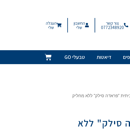
צור קשר
החשבון
העגלה
0772348920
שלי
שלי
ים
דיאטות
טבעלי GO
תית "פראדה סילק" ללא מחליק
 סילק" ללא