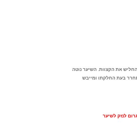
החליש את הקצוות. השיער נוטה
שתחרר בעת החלקתו ומייבש
רום לנזק לשיער