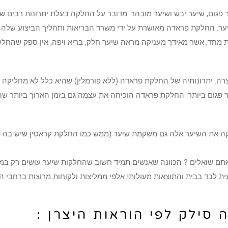
ום, שיער יבש ושיער מובהר. מדובר על החלקה בעלת יתרונות רבים שכן
ער. החלקת פראדה מאושרת על ידי משרד הבריאות ותהליך הביצוע שלה
ת מחד, אשר מאידך מעניקה מראה שיער חלק, בריא ויפה, אין ספק שהחלק
 יתרונותיה של החלקת פראדה (ללא פורמלין) שהיא כלל לא מחליקה א
ער פגום ביותר. החלקת פראדה הוכיחה את עצמה גם בזמן הארוך ביותר ש
קה את השיער אלה גם משקמת שיער (ממש כמו החלקת קראטין שיש בה פו
ם שואלים ? הכוונה שאנשים תמיד חשוב שהחלקות שיער עושים רק במספ
לבד בבית והתוצאות מעולות! אלפי ממליצות ולקוחות מרוצות ברחבי האר
סילק לפי הוראות היצרן :