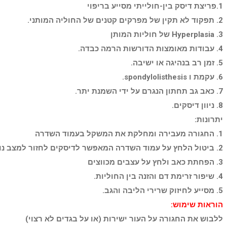
1.פריצת דיסק בין-חולייתי מסייע בריפוי
2. תפקוד לא תקין של מפרקים קטנים של החוליה המותני.
3. Hyperplasia של חוליות המותן
4. עבודות מאומצות הדורשות הרמה כבדה.
5. זמן רב בנהיגה או ישיבה.
6. עקמת ו spondylolisthesis.
7. כאב גב תחתון הנגרם על ידי השמנת יתר.
8. ניוון דיסקים.
יתרונות:
1. החגורה מעבירה ומחלקת את המשקל בעמוד השדרה
2. ביטול הלחץ על עמוד השדרה המאפשר לדיסקים לחזור למצב נורמלי
3. הפחתת כאב ולחץ על עצבים מכווצים
4. שיפור זרימת דם והזנה בין החוליות.
5. מסייע לחיזוק שרירי הליבה והגב.
הוראות שימוש:
ללבוש את החגורה על העור ישירות (או על בגדים לא רצוי)