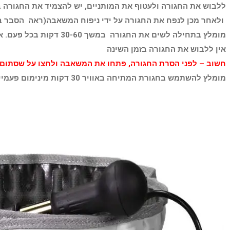
ללבוש את החגורה ולעטוף את המותניים, יש להצמיד את החגורה 
ולאחר מכן לנפח את החגורה על ידי ניפוח המשאבה(ראה הסבר ב
מומלץ בתחילה לשים את החגורה במשך 30-60 דקות בכל פעם. אם אין תופעות לוואי או כאב אז זמן השימוש יכול להיות מורחב מעת לעת.
אין ללבוש את החגורה בזמן השינה
חשוב – לפני הסרת החגורה, פתחו את המשאבה ולחצו על שסתום האו
מומלץ להשתמש בחגורת המתיחה באוויר 30 דקות מינימום פעמיים ביום לקבלת תוצאות והחלמה.