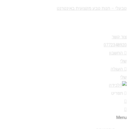
טבעלי – חנות טבע מקצועית באינטרנט
צור קשר
0772348920
החשבון
שלי
העגלה
שלי
תפריט
Menu