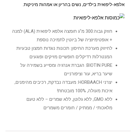
אלפא-ליפואית בילדים, נשים בהריון או אמהות מיניקות.
חוזק גבוה:300 מ"ג חומצה אלפא ליפואית (ALA) למנה
+ אופטימיזציה של ביוטין לתמיכה נוספת
לחיזוק מערכת החיסון: תכונות נוגדות חמצון טבעיות
המנטרלות רדיקלים חופשיים מזיקים ופוגעים
BIOTIN PURE: הגברת אנרגיה ומסייע בשמירה על
שיער בריא, עור וציפורניים
יצרני HORBAACH: מעבדה נבדקת, רכיבים מהימנים,
איכות מעולה, 100% מובטחת!
ללא GMO, ללא גלוטן, ללא שמרים – ללא טעם
מלאכותי / ממתיק / חומרים משמרים