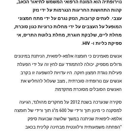
נוירופתיה
הוא המונח הרפואי המשמש לתיאור הכאב,
קהות התחושות החריגות הנגרמות על ידי נזק
עצבי. לעתים קרובות, הנזק נגרם על ידי מתח חמצוני
המופעל על העצבים על ידי מחלות כרוניות כגון סוכרת,
מחלת ליים, שלבקת חוגרת, מחלת בלוטת התריס, אי
ספיקת כליות ו- HIV.
אנשים מאמינים כי חומצה אלפא-ליפואית, הניתנת במינונים
גדולים מספיק, יכולה להתמודד עם לחץ זה על ידי הפעלת
פעילות נוגדת חמצון חזקה. היו עדויות להשפעה זו בקרב
אנשים עם
נורופתיה סוכרתית
, מצב שעלול להחליש את
האנשים הסובלים מסוכרת מתקדמת.
סקירה שנערכה בשנת 2012 על מחקרים מהולנד, הגיעה
למסקנה כי מינון תוך ורידי של 600 מ"ג תוך ורידי של חומצה
אלפא-ליפואית שניתנה במשך שלושה שבועות סיפק
"הפחתה משמעותית ורלוונטית מבחינה קלינית בכאב