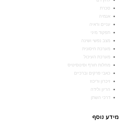
סכרת
אנמיה
עניים וראיה
תפקוד מיני
מצב נפשי ושינה
מערכת חיסונית
מערכת העיכול
מחלות חורף וסינוסיטיס
כאבי פרקים וברכיים
זיכרון וריכוז
הריון ולידה
דרכי השתן
מידע נוסף