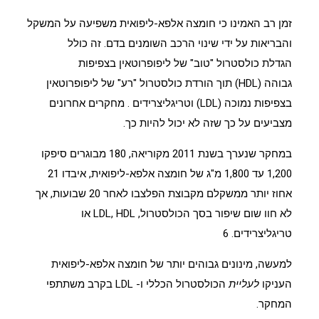
זמן רב האמינו כי חומצה אלפא-ליפואית משפיעה על המשקל
והבריאות על ידי שינוי הרכב השומנים בדם. זה כולל
הגדלת
כולסטרול
"טוב"
של ליפופרוטאין בצפיפות
גבוהה
(HDL) תוך הורדת כולסטרול "רע"
של ליפופרוטאין
בצפיפות נמוכה
(LDL)
וטריגליצרידים
. מחקרים אחרונים
מצביעים על כך שזה לא יכול להיות כך.
במחקר שנערך בשנת 2011 מקוריאה, 180 מבוגרים סיפקו
1,200 עד 1,800 מ"ג של חומצה אלפא-ליפואית, איבדו 21
אחוז יותר ממשקלם מקבוצת הפלצבו לאחר 20 שבועות, אך
לא חוו שום שיפור בסך הכולסטרול, LDL, HDL או
טריגליצרידים.
6
למעשה, מינונים גבוהים יותר של חומצה אלפא-ליפואית
העניקו
לעליית
הכולסטרול הכללי ו- LDL בקרב משתתפי
המחקר.