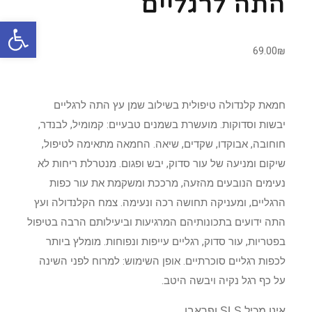
התה לרגליים
פתח סרגל
69.00
₪
חמאת קלנדולה טיפולית בשילוב שמן עץ התה לרגליים
יבשות וסדוקות. מועשרת בשמנים טבעיים: קמומיל, לבנדר,
חוחובה, אבוקדו, שקדים, שיאה. החמאה מתאימה לטיפול,
שיקום ומניעה של עור סדוק, יבש ופגום. מנטרלת ריחות לא
נעימים הנובעים מהזעה, מרככת ומשקמת את עור כפות
הרגליים, ומעניקה תחושה רכה ונעימה. צמח הקלנדולה ועץ
התה ידועים בתכונותיהם המרגיעות וביעילותם הרבה בטיפול
בפטריות, עור סדוק, רגליים עייפות ונפוחות. מומלץ ביותר
לכפות רגליים סוכרתיים. אופן השימוש: למרוח לפני השינה
על כף רגל נקיה ויבשה היטב.
אינו מכיל SLS ופראבן