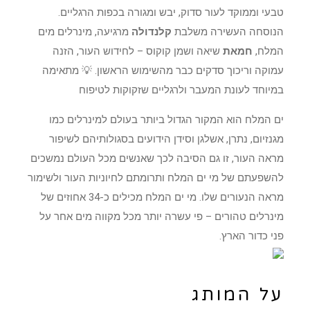
טבעי וממוקד לעור סדוק, יבש ומגורה בכפות הרגליים.
הנוסחה העשירה משלבת
קלנדולה
מרגיעה, מינרלים מים
המלח,
חמאת
שיאה ושמן קוקוס – לחידוש העור, הזנה
עמוקה וריכוך סדקים כבר מהשימוש הראשון. 💡 מתאימה
במיוחד לעונת המעבר ולרגליים שזקוקות לטיפוח
ים המלח הוא המקור הגדול ביותר בעולם למינרלים כמו
מגנזיום, נתרן, אשלגן וסידן הידועים בסגולותיהם לשיפור
מראה העור, זו גם הסיבה לכך שאנשים מכל העולם נמשכים
להשפעתם של מי ים המלח ותרומתם לחיוניות העור ולשימור
מראה הנעורים שלו. מי ים המלח מכילים כ-34 אחוזים של
מינרלים טהורים – פי עשרה יותר מכל מקווה מים אחר על
פני כדור הארץ.
על המותג