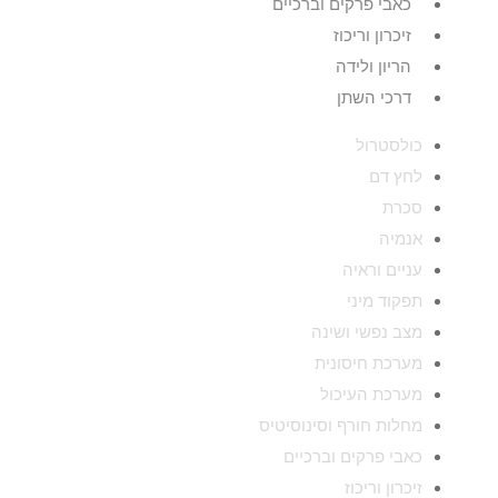
כאבי פרקים וברכיים
זיכרון וריכוז
הריון ולידה
דרכי השתן
כולסטרול
לחץ דם
סכרת
אנמיה
עניים וראיה
תפקוד מיני
מצב נפשי ושינה
מערכת חיסונית
מערכת העיכול
מחלות חורף וסינוסיטיס
כאבי פרקים וברכיים
זיכרון וריכוז