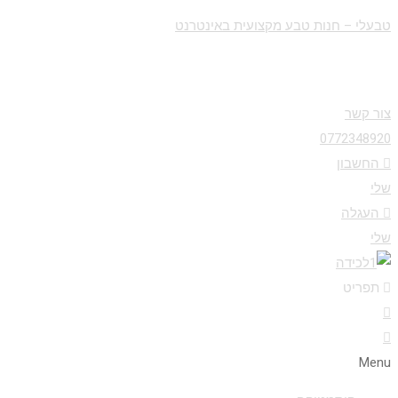
טבעלי – חנות טבע מקצועית באינטרנט
צור קשר
0772348920
החשבון
שלי
העגלה
שלי
תפריט
Menu