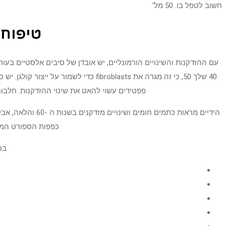
חשוב לטפל בו. 50 מל'
טיפוח העור לג
עם ההזדקנות והשינויים הורמונליים, יש אובדן של סיבים אלסטיים בעור
40 שלך 50, כי זה מגרה את broblasts
פפטידים עשוי להאט את שינוי ההזדקנות. חלבוני
הידיים מראות כת
כפפות הספורט המתא
בכ