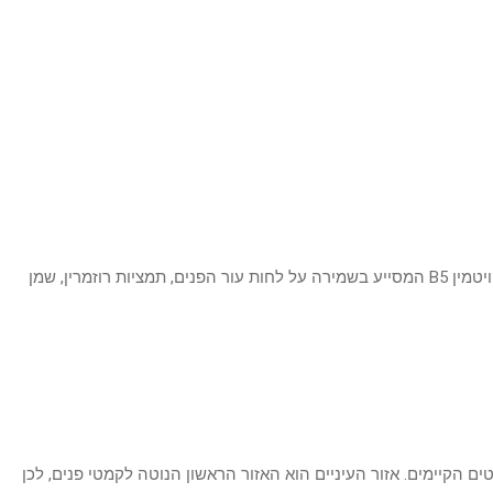
עשיר ופעיל במרקם קטיפתי. מועשר במכלול שמנים טבעיים ומינרלים פעילים מים המלח, תמציות אלוורה, קמומיל, חמאת שיאה, ויטמינים A, C, E, ויטמין B5 המסייע בשמירה על לחות עור הפנים, תמציות רוזמרין, שמן
הקיימים. אזור העיניים הוא האזור הראשון הנוטה לקמטי פנים, לכן