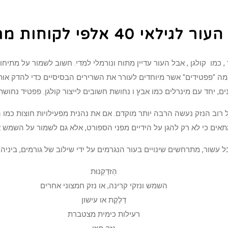
ילאי 40 אלפי לקוחות מרוצים
 , כמו קולגן , אבל העור עדיין מתוח ונורמלי למדי. חשוב לשמור על מתיח
fi כדי לשמור על ייצור קולגן. יש כמה "פפטידים" אשר מיוחדים לעורר את השרירים הבסיסי
ם, יחד עם מינרלים כמו אבץ ו נחושת חשובים לייצור קולגן. פפטיד נחושת
מים חומים ושינויים מזדקנים בשנות ה -60 והלאה, אבל רוב הנזק נעשה הרבה יותר מוקדם. אם את נהנית
ים כי לא רק להגן על הידיים מפני הספורט, אלא גם לשמור על השמש א
ל עשור, מתרחשים שינויים בעור הנגרמים על ידי שילוב של גורמים, ביניהם
הְזדַקְנוּת
השמש ונזקי קרינה, או נזק חמצוני אחרים
דַלֶקֶת או עישון
רעילות כימית מצטברת