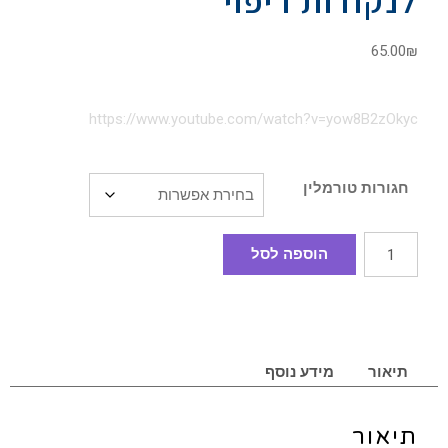
לנקודות ריפוי
65.00
₪
https://www.youtube.com/watch?v=yow8B2zOkyc
חגורות טורמלין
הוספה לסל
תיאור
מידע נוסף
תיאור