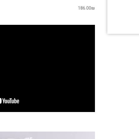
186.00
₪