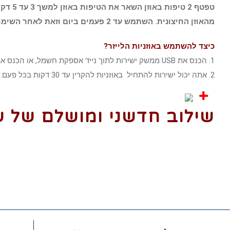
טפטף 2 טיפות באוזן השאר את הטיפות באוזן למשך 3 עד 5 דקות על ידי שמירה על הראש מוטה או הנחת הכותנה באוזן.
מהאוזן החיצונית. השתמש עד 2 פעמים ביום וזאת לאחר השימוש באוזניות הלייזר
כיצד להשתמש באוזניות הלייזר?
1. הכנס את USB ממשק ישירות לתוך נייד אספקת חשמל, או הכנס את המתאם המתאים כדי להתחיל להשתמש. (הערה כי המוצר אינו מכיל מתאמים או ספקי כוח)
2. אתה יכול ישירות להתחיל באוזניות להקרין עד 30 דקות בכל פעם.
+
שילוב חדשני ומושלם של שני