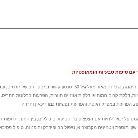
זר עם טיפות טבעיות הומאופטיות
תופעת הטנטון – רעש, צפצופים או קולות באוזן הנשמעים לאורך כל היממה. שכיחה מאוד מעל 
מות, דלקת קרום המוח או דלקות אוזניים חוזרות, הפרעות בבלוטת התריס, 
ופל יכול "לחיות עם הצפצופים". הטיפולים כוללים, בין היתר, תרופות 
היפנוזה, טיפול פסיכולוגי וטיפולים ברפואה המשלימה.