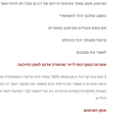
הטינטון פוגע מאוד באיכות חייהם של רבים אבל לא להתייאש!
המצב שלכם יכול להשתפר!
אם אתם סובלים מטינטון באוזניים
טיפול משולב יכול בהחלט
לשפר את מצבכם
אוזניות המקרינות לייזר ואינפרה אדום לאוזן התיכונה
1.
תערובת קניינית זו מבוססת 100% צמחי היא תרופה הומאופתית אורגנית להקלה זמנית בטינטון, זמזום, ציוץ ונקישה, תרופה בטוחה וטבעית.
טיפת אוזניים זו תשפר את זרימת הדם ותשפר את תפקוד הגוף. זה עוזר 
עשויות מתמציות צמחים אורגניות, אין עוד דאגות לגבי תופעות לוואי א
לילדים.
אופן השימוש