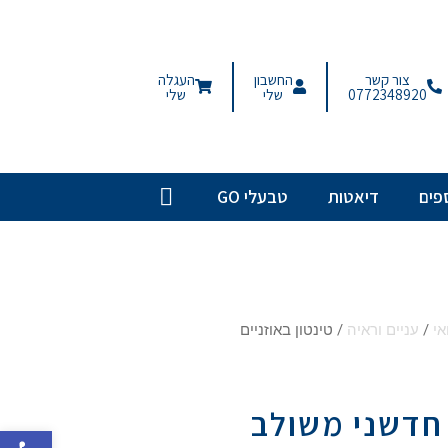
צור קשר
החשבון
העגלה
0772348920
שלי
שלי
פים
דיאטות
טבעלי GO
אי
/
עניים וראיה
/ טינטון באוזניים
 חדשני משולב
פתח סרגל