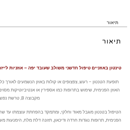
תיאור
תיאור
טינטון באוזניים טיפול חדשני משולב שעובד יפה – אוזניות ליי
האוזן הפנימית, שימוש בתרופות כמו אספירין או אנטיביוטיקות מסוי
מקבוצה B, טרשת נפוצה, הפרעות במפרק הלסת והפרעות נפשיות כמו דיכאון וחרדה.
הטיפול בטנטון מוגבל מאוד וחלקי, ומתמקד בהפחתת עוצמתו עד שהמט
הפנימית, תרופות נוגדות חרדה ודיכאון, תזונה דלת מלח, הימנעות מעישון, תוספת ויטמינים מקבוצה B, טיפול בביופידבק ו