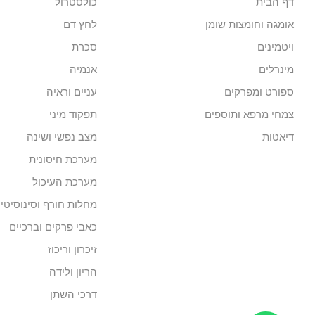
דף הבית
כולסטרול
אומגה וחומצות שומן
לחץ דם
ויטמינים
סכרת
מינרלים
אנמיה
ספורט ומפרקים
עניים וראיה
צמחי מרפא ותוספים
תפקוד מיני
דיאטות
מצב נפשי ושינה
מערכת חיסונית
מערכת העיכול
מחלות חורף וסינוסיטי
כאבי פרקים וברכיים
זיכרון וריכוז
הריון ולידה
דרכי השתן