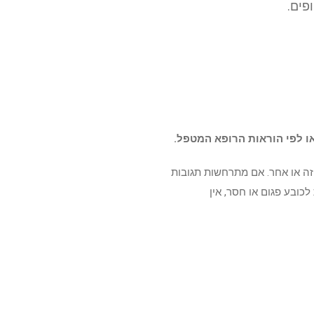
פים.
 זה או אחר. אם מתרחשות תגובות
 לא מיועד לשימוש על ידי אנשים מתחת לגיל 18. אם החותם מתחת לכובע פגום או חסר, אין