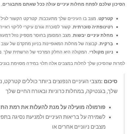
הסיכון שלכם לפתח מחלות עיניים עולה ככל שאתם מתבגרים. מח
קטרקט.
מצב בו העיניים שלך מתעכבות. קטרקט הקשור לגיל הוא
רטינופתיה סוכרתית.
קשור לסוכרת וגורם עיקרי לליקוי ראיי
מחלת עיניים יבשות.
מצב המסומן בחוסר מספיק נוזל דמעות, 
בַּרקִית.
קבוצה של מחלות המאופיינות בניוון מתקדם של עצב הר
ניוון מקולרי.
המקולה היא החלק המרכזי של הרשתית שלך. ניוון מקולרי הקשור לגיל (AMD) הוא אחד הגו
למרות שהסיכון שלך לחלות במצבים אלה תלוי במידה מסוימת בגנים 
סיכום :
מצבי העיניים הנפוצים ביותר כוללים קטרקט, ני
שלך, בגנטיקה, במחלות כרוניות ובאורח החיים שלך
פורמולה מועילה על מנת להעלות את רמת התפ
לשמירה על בריאות העיניים ולמניעת נסיגה בתפקו
מצבים ניווניים אחרים או