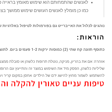
לאנשים שהתמחותם הוא שימוש מאומץ בראייה כגו
כמו כן מומלץ לאנשים העושים שימוש ממושך בצפ
נוהגים לכלול את האייברייט גם בפורמולות לטיפול באלרגיות ש
הוראות:
כתוסף תזונה קח שתי (2) כמוסות ירקות 1-2 פעמים ביום. לתוצאות הטובות ביותר קח 20-30 דקות לפני ארוחה עם 8 oz. כוס מים או לפי הוראות הרופא המטפל.
אזהרה: אם את בהריון, מניקה, נוטלת תרופות כלשהן או סובלת ממצב
להשתמש. לשמור מחוץ להישג ידם של הילדים. אחסן במקום קריר ויב
טיפות עניים טאורין להקלה והרגעה ( 3x 18ml) – 