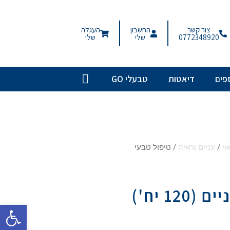
צור קשר
החשבון
העגלה
0772348920
שלי
שלי
פים
דיאטות
טבעלי GO
אי
/
עניים וראיה
/ טיפול טבעי
1 יח')
פתח סרגל