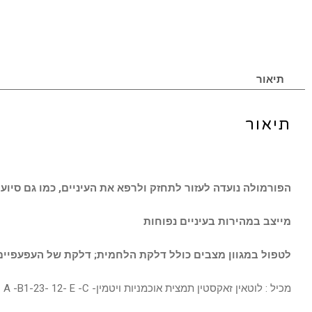
תיאור
תיאור
הפורמולה נועדה לעזור לתחזק ולרפא את העיניים, כמו גם סיוע
מייצב במהירות בעיניים נפוחות
לטפול במגוון מצבים כולל דלקת הלחמית; דלקת של העפעפיים ב
מכיל : לוטאין זאקסטין תמצית אוכמניות ויטמין- A -B1-23- 12- E -C חומצה פולית ונחושת –