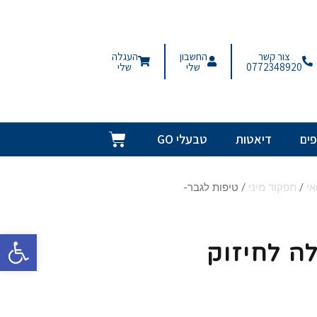
צור קשר
החשבון
העגלה
0772348920
שלי
שלי
ים
דיאטות
טבעלי GO
אי
/
תפקוד מיני
/ טיפות לגבר-
פתח סרגל
ה לחיזוק