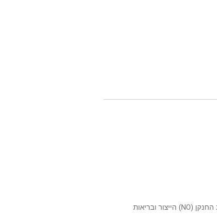
נוסחה מקיפה התומכת במספר מערכות גוף לתגובה מינית גברית משופרת. יתרונות מערכתיים כוללים מצב מוגבר של עוררות, זרימת דם, תחמוצת החנקן (NO) הייצור ובריאות