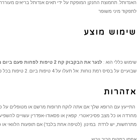
לתפקוד מיני משופר
שימוש מוצע
שימוש כללי הוא :
לנער את הבקבוק קח 2 טיפות לפחות פעם ביום מתחת ללשון
שבועיים על בסיס רמת נוחות. אל תעלו על 4 טיפות ביום. 2 טיפות בכל פעם הטוב ביותר אם נלקח על קיבה ריקה, 2 -1 שעות לפני פעילות מינית.
אזהרות
התייעץ עם הרופא שלך אם אתה לוקח תרופות מרשם או מטופלים על כל מצ
מחרדה או כל מצב פסיכיאטרי. קפאין או פסאודו-אפדרין עשויים להשפיע 
מתרחשות, יש לרדת במינון. (לטיפה אחת בלבד) אם תופעות הלוואי או 
אחסן במקום קריר ויבש.