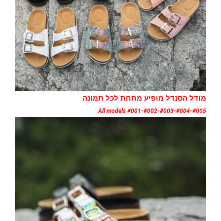
מודל הסנדל מופיע מתחת לכל תמונה
All models #001-#002-#003-#004-#005