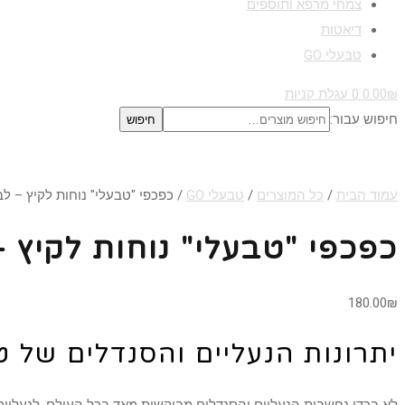
צמחי מרפא ותוספים
דיאטות
טבעלי GO
₪
0.00
0
עגלת קניות
חיפוש עבור:
חיפוש
עמוד הבית
/
כל המוצרים
/
טבעלי GO
/ כפכפי "טבעלי" נוחות לקיץ – לב
כפכפי "טבעלי" נוחות לקיץ –
180.00
₪
יתרונות הנעליים והסנדלים של ט