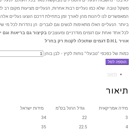
לא בכדי נחשבות הנעליים והסנדלים מבוקשות מאד בכל העולם. לנעליים א
משקל טובה. שלא כמו נעליים רבות אחרות, הנעליים מציעות מקום רב לאצ
המאפשרים לנו ליהנות מהן לאורך זמן בתחילת דרכם הוצעו נעליים אלה
ביותר. הנעליים האלו מתאימות לנשים וגם לגברים. הן נהדרות לכל מי שע
לכל אחד ואחת עם דגמים מודרניים ומעוצבים
בקיצור גם בריאות וגם 
אוויר D.H.L דגמים שתוכלו לקנות רק בחו"ל
כמות של כפכפי "טבעלי" נוחות לקיץ - לבן בוהן
הוספה לסל
תיאור
תיאור
מידה אמריקאית
גודל הרגל בס"מ
מידות ישראל
34
22
3
35
22.5
4