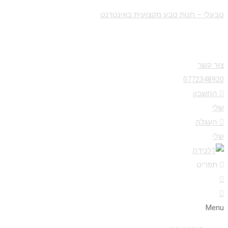
טבעלי – חנות טבע מקצועית באינטרנט
צור קשר
0772348920
החשבון
שלי
העגלה
שלי
תפריט
Menu