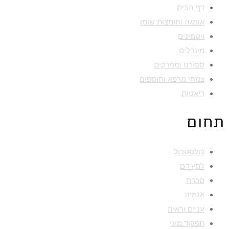
דף הבית
אומגה וחומצות שומן
ויטמינים
מינרלים
ספורט ומפרקים
צמחי מרפא ותוספים
דיאטות
תחום
כולסטרול
לחץ דם
סכרת
אנמיה
עניים וראיה
תפקוד מיני