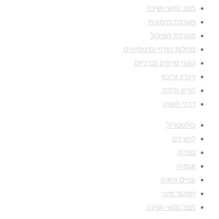
מצב נפשי ושינה
מערכת חיסונית
מערכת העיכול
מחלות חורף וסינוסיטיס
כאבי פרקים וברכיים
זיכרון וריכוז
הריון ולידה
דרכי השתן
כולסטרול
לחץ דם
סכרת
אנמיה
עניים וראיה
תפקוד מיני
מצב נפשי ושינה