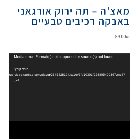
מאצ'ה – תה ירוק אורגאני
באבקה רכיבים טבעיים
89.00
₪
נגן
Media error: Format(s) not supported or source(s) not found
וידאו
הורד קובץ:
tps://cloud.video.taobao.com/play/u/2345428194/p/1/e/6/t/10301/228805499367.mp4?
_=1