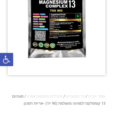
פתח סרגל
עמוד הבית
/
כל המוצרים
/
מינרלים וחומצות אמינו
/ מגנזיום
13 קומפלקס לספיגה מושלמת (90 יח') -אריזת חסכון