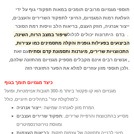
תוספי מגנזיום מרובים תומכים במאות תפקודי גוף על ידי
העלאת רמות המגנזיום, החיוני לתפקוד השרירים והעצבים,
ייצור אנרגיה, חוזק העצם, בריאות הלב וויסות רמת הסוכר
בדם .
היתרונות יכולים לכלול
שיפור במצב הרוח, השינה,
הביצועים בפעילות גופנית והקלה מתסמינים כמו עצירות,
התכווצויות שרירים, מיגרנות ותסמונת קדם וסתית
עם זאת
,
אנשים רבים אינם מקבלים מספיק מגנזיום מהתזונה שלהם,
ולכן תוספי מזון עוזרים למלא את הפער התזונתי הזה.
כיצד מגנזיום תומך בגוף
מגנזיום הוא קו-פקטור ביותר מ-300 תגובות אנזימטיות, ופועל
כ"מולקולת עזר" בתהליכים חיוניים, כולל:
המרת מזון לאנרגיה שמישה.
ייצור אנרגיה:
מסייע בהתכווצות והרפיית שרירים,
תפקוד שרירים ועצבים:
ומווסת נוירוטרנסמיטרים.
חיוני לבנייה ותחזוקה של עצמות חזקות.
בריאות העצמות: