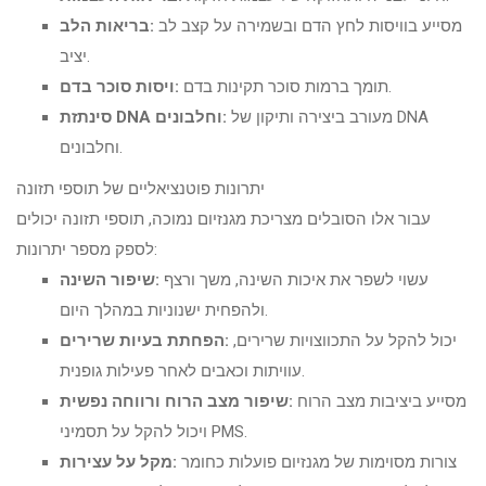
מסייע בוויסות לחץ הדם ובשמירה על קצב לב
בריאות הלב:
יציב.
תומך ברמות סוכר תקינות בדם.
ויסות סוכר בדם:
מעורב ביצירה ותיקון של DNA
סינתזת DNA וחלבונים:
וחלבונים.
יתרונות פוטנציאליים של תוספי תזונה
עבור אלו הסובלים מצריכת מגנזיום נמוכה, תוספי תזונה יכולים
לספק מספר יתרונות:
עשוי לשפר את איכות השינה, משך ורצף
שיפור השינה:
ולהפחית ישנוניות במהלך היום.
יכול להקל על התכווצויות שרירים,
הפחתת בעיות שרירים:
עוויתות וכאבים לאחר פעילות גופנית.
מסייע ביציבות מצב הרוח
שיפור מצב הרוח ורווחה נפשית:
ויכול להקל על תסמיני PMS.
צורות מסוימות של מגנזיום פועלות כחומר
מקל על עצירות: