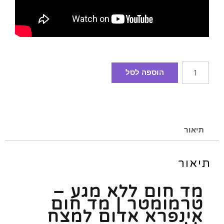
הוספה לסל
תיאור
תיאור
מד חום ללא מגע –
טרמומטר | מד חום
אינפרא אדום למצח