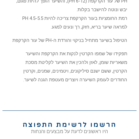
PH של עור הקרקפת (6-12 PH), והשיער הופך להיות פגום,
יבש ונוטה להישבר בקלות.
רמת החומציות בעור הקרקפת צריכה להיות 4.5-5.5 PH
למראה שיער בריא, חזק, רך ונעים למגע.
הטיפול בשיער מתחיל בניקוי והורדת ה-PH של עור הקרקפת
תפקידו של שמפו הקרטין לנקות את הקרקפת והשיער
משאריות שומן, לאזן ולהכין את השיער לקליטת מסכת
הקרטין, ששם ישנם סיליקונים, ויטמינים, שמנים, וקרטין
החודרים לעומק השיערה ויוצרים מעטפת הגנה לשיער.
הרשמו לרשימת התפוצה
היו ראשונים לדעת על מבצעים והנחות