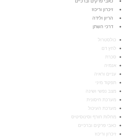
כאבי פרקים וברכיים
זיכרון וריכוז
הריון ולידה
דרכי השתן
כולסטרול
לחץ דם
סכרת
אנמיה
עניים וראיה
תפקוד מיני
מצב נפשי ושינה
מערכת חיסונית
מערכת העיכול
מחלות חורף וסינוסיטיס
כאבי פרקים וברכיים
זיכרון וריכוז