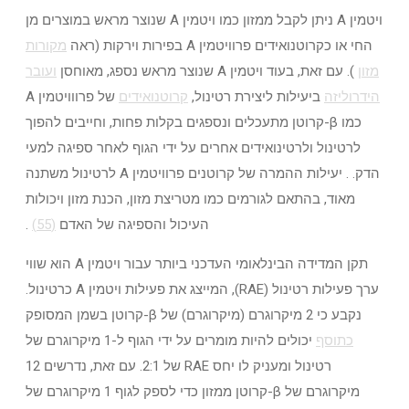
ויטמין A ניתן לקבל ממזון כמו ויטמין A שנוצר מראש במוצרים מן
החי או כקרוטנואידים פרוויטמין A בפירות וירקות (ראה
מקורות
מזון
). עם זאת, בעוד ויטמין A שנוצר מראש נספג, מאוחסן
ועובר
הידרוליזה
ביעילות ליצירת רטינול,
קרוטנואידים
של פרווויטמין A
כמו β-קרוטן מתעכלים ונספגים בקלות פחות, וחייבים להפוך
לרטינול ולרטינואידים אחרים על ידי הגוף לאחר ספיגה למעי
הדק. . יעילות ההמרה של קרוטנים פרוויטמין A לרטינול משתנה
מאוד, בהתאם לגורמים כמו מטריצת מזון, הכנת מזון ויכולות
העיכול והספיגה של האדם
(55)
.
תקן המדידה הבינלאומי העדכני ביותר עבור ויטמין A הוא שווי
ערך פעילות רטינול (RAE), המייצג את פעילות ויטמין A כרטינול.
נקבע כי 2 מיקרוגרם (מיקרוגרם) של β-קרוטן בשמן המסופק
כתוסף
יכולים להיות מומרים על ידי הגוף ל-1 מיקרוגרם של
רטינול ומעניק לו יחס RAE של 2:1. עם זאת, נדרשים 12
מיקרוגרם של β-קרוטן ממזון כדי לספק לגוף 1 מיקרוגרם של