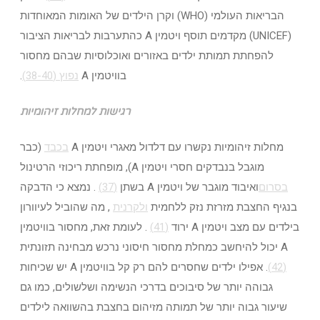
הבריאות העולמי (WHO) וקרן הילדים של האומות המאוחדות
(UNICEF) מקדמים תוסף ויטמין A כהתערבות לבריאות הציבור
להפחתת תמותת ילדים באזורים ואוכלוסיות שבהם מחסור
בוויטמין A
נפוץ
(38-40)
.
רגישות למחלות זיהומיות
מחלות זיהומיות נקשרו עם דלדול מאגרי ויטמין A
בכבד
(כבר
מוגבל בנבדקים חסרי ויטמין A), מופחתת ריכוזי הרטינול
בסרום
ואיבוד מוגבר של ויטמין A בשתן
(37)
. נמצא כי הדבקה
בנגיף החצבת מזרזת נזק ללחמית
ולקרנית
, מה שהוביל לעיוורון
בילדים עם מצב ויטמין A ירוד
(41)
. לעומת זאת, מחסור בוויטמין
A יכול להיחשב כמחלת מחסור חיסוני נרכש מבחינה תזונתית
(42)
. אפילו ילדים שחסרים להם רק קל בוויטמין A יש שכיחות
גבוהה יותר של סיבוכים בדרכי הנשימה ושלשולים, כמו גם
שיעור גבוה יותר של תמותה מזיהום בחצבת בהשוואה לילדים