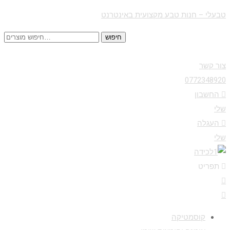
טבעלי – חנות טבע מקצועית באינטרנט
חיפוש
חיפוש
עבור:
צור קשר
0772348920
החשבון
שלי
העגלה
שלי
תפריט
Menu
קוסמטיקה