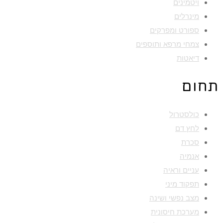
ויטמינים
מינרלים
ספורט ומפרקים
צמחי מרפא ותוספים
דיאטות
תחום
כולסטרול
לחץ דם
סכרת
אנמיה
עניים וראיה
תפקוד מיני
מצב נפשי ושינה
מערכת חיסונית