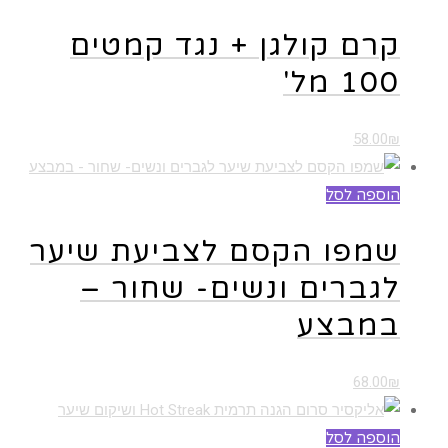
קרם קולגן + נגד קמטים
100 מל'
58.00
₪
הוספה לסל
שמפו הקסם לצביעת שיער
לגברים ונשים- שחור –
במבצע
68.00
₪
הוספה לסל