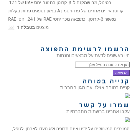
רטינול, מה שמקנה ל-β-קרוטן בתזונה יחס RAE של 12:1.
קרוטנואידים אחרים של פרו-ויטמין A במזון נספגים פחות בקלות
מאשר β-קרוטן, וכתוצאה מכך יחסי RAE של 24:1. יחסי RAE
מוצגים
בטבלה 1
(56
הרשמו לרשימת התפוצה
היו ראשונים לדעת על מבצעים והנחות
הרשמה
קנייה בטוחה
קנייה בטוחה אצלנו עם מגון החברות
שמרו על קשר
עקבו אחרינו ברשתות החברתיות
המוצרים המשווקים על ידינו אינם תרופה ולא נועדו לאבחן, לטפל,