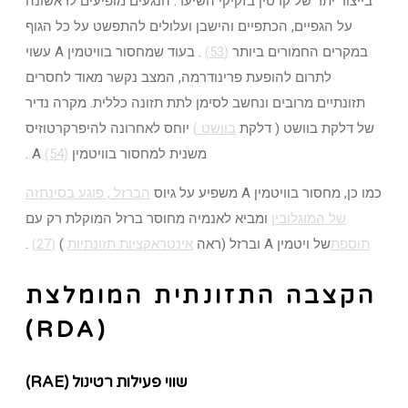
בייצור יתר של קרטין בזקיקי השיער. הנגעים מופיעים לראשונה
על הגפיים, הכתפיים והישבן ועלולים להתפשט על כל הגוף
במקרים החמורים ביותר
(53)
. בעוד שמחסור בוויטמין A עשוי
לתרום להופעת פרינודרמה, המצב נקשר מאוד לחסרים
תזונתיים מרובים ונחשב לסימן לתת תזונה כללית. מקרה נדיר
של דלקת בוושט ( דלקת
בוושט
)
יוחס לאחרונה להיפרקרטוזיס
משנית למחסור בוויטמין A
(54)
.
כמו כן, מחסור בוויטמין A משפיע על גיוס
הברזל , פוגע
בסינתזה
של
המוגלובין
ומביא לאנמיה מחוסר ברזל המוקלת רק עם
תוספת
של ויטמין A וברזל (ראה
אינטראקציות תזונתיות
)
(27)
.
הקצבה התזונתית המומלצת
(RDA)
שווי פעילות רטינול (RAE)