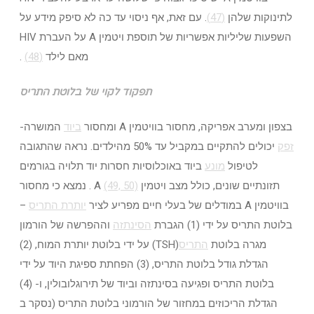
לתינוקות שלהן
(47)
. עם זאת, אף ניסוי עד כה לא סיפק מידע על
השפעות שליליות אפשריות של תוספת ויטמין A על העברת HIV
מאם לילד
(48)
.
תפקוד לקוי של בלוטת התריס
בצפון ומערב אפריקה, מחסור בוויטמין A ומחסור
ביוד
המושרה-
זפק
יכולים להתקיים במקביל עד 50% מהילדים. נראה שהתגובה
לטיפול
מונע
ביוד באוכלוסיות חסרות יוד תלויה בגורמים
תזונתיים שונים, כולל מצב ויטמין A
(49, 50)
. נמצא כי מחסור
בוויטמין A במודלים של בעלי חיים מפריע לציר
יותרת
התריס
–
בלוטת התריס על ידי (1) הגברת
הסינתזה
וההפרשה של הורמון
מגרה בלוטת
התריס
(TSH) על ידי בלוטת יותרת המוח, (2)
הגדלת גודל בלוטת התריס, (3) הפחתת ספיגת היוד על ידי
בלוטת התריס ופגיעה בסינתזה וביוד של תירוגלובולין, ו- (4)
הגדלת הריכוזים במחזור של הורמוני בלוטת התריס (נסקר ב