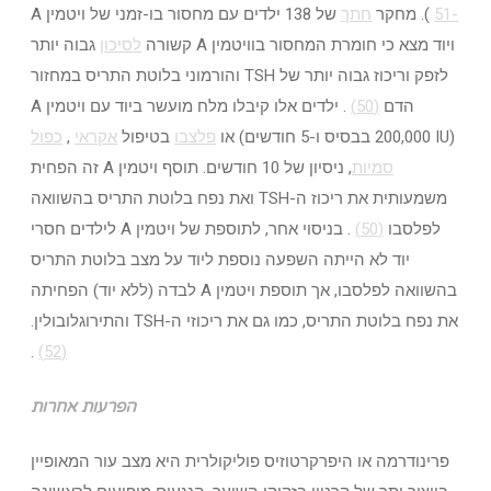
-51
). מחקר
חתך
של 138 ילדים עם מחסור בו-זמני של ויטמין A
ויוד מצא כי חומרת המחסור בוויטמין A קשורה
לסיכון
גבוה יותר
לזפק וריכוז גבוה יותר של TSH והורמוני בלוטת התריס במחזור
הדם
(50)
. ילדים אלו קיבלו מלח מועשר ביוד עם ויטמין A
(200,000 IU בבסיס ו-5 חודשים) או
פלצבו
בטיפול
אקראי
,
כפול
סמיות
, ניסיון של 10 חודשים. תוסף ויטמין A זה הפחית
משמעותית את ריכוז ה-TSH ואת נפח בלוטת התריס בהשוואה
לפלסבו
(50)
. בניסוי אחר, לתוספת של ויטמין A לילדים חסרי
יוד לא הייתה השפעה נוספת ליוד על מצב בלוטת התריס
בהשוואה לפלסבו, אך תוספת ויטמין A לבדה (ללא יוד) הפחיתה
את נפח בלוטת התריס, כמו גם את ריכוזי ה-TSH והתירוגלובולין.
.
(52)
הפרעות אחרות
פרינודרמה או היפרקרטוזיס פוליקולרית היא מצב עור המאופיין