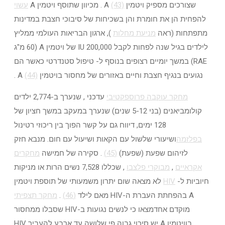
שצורכים מספיק ויטמין A
(43)
. מכיוון שתוסף ויטמין A
עשוי
להפחית הן את חומרת והן בשכיחות של סיבוכי חצבת במדינות
מתפתחות (ראה
מניעת מחלות
), ארגון הבריאות העולמי ממליץ
לילדים בגיל שנה לפחות לקבל 200,000 IU של ויטמין A (60 מ"ג
RAE) במשך יומיים רצופים בנוסף ל- טיפול סטנדרטי כאשר הם
נגועים בנגיף חצבת וחיים באזורים של מחסור בויטמין A
(44)
.
מחקר עוקבה פרוספקטיבי
עדכני , שנערך ב-2,774 ילדים
קולומביאנים (בני 5-12 שנים) שנערך במעקב במשך חציון של
128 ימים, דיווח גם על קשר הפוך בין ריכוזי רטינול
בפלזמה
ושיעורי שלשול עם הקאות ושיעול עם חום. מנבא חזק
לזיהום שפעת (שפעת)
(45)
. סקירה של חמישה
מחקרים
אקראיים
,
מבוקרי פלצבו
, שכללו 7,528 נשים הרות או מניקות
חיוביות ל-
HIV
לא מצאה שום יתרון משמעותי של תוספת ויטמין
A בהפחתת העברת ה-HIV מאם לילד
(46)
.
מחקר תצפיתי
מוקדם אחדמצאו כי לנשים נגועות ב-HIV שסבלו ממחסור
בוויטמין A יש סיכוי גבוה פי שלושה עד ארבע להעביר HIV