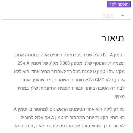
של
הוספה לסל
110.00₪.
160.00₪.
מחסור
תיאור
בויטמין
A
תיאור
(אריזת
חיסכון
250
ויטמין A ו-D כולל שני רכיבי תזונה חיוניים אלה בנוסחה אחת
י״ח
עוצמתית! התוסף שלנו מספק 3,000 מק"ג של ויטמין A ו-25
)
מק"ג של ויטמין D למנה בג'ל רך לשחרור מהיר אחד. הוא ללא
גלוטן, ללא GMO וללא חומרים משמרים, מה שהופך אותו
לבחירה הטובה ביותר עבור התוכנית התזונתית שלך במחיר
מצוין!
עיוורון לילה הוא אחד הסימנים הראשונים למחסור בוויטמין A.
בצורותיו הקשות יותר המחסור בויטמין A אף עלול להוביל
לעיוורון בכך שהוא הופך את הקרנית ליבשה מאוד, ובכך פוגע