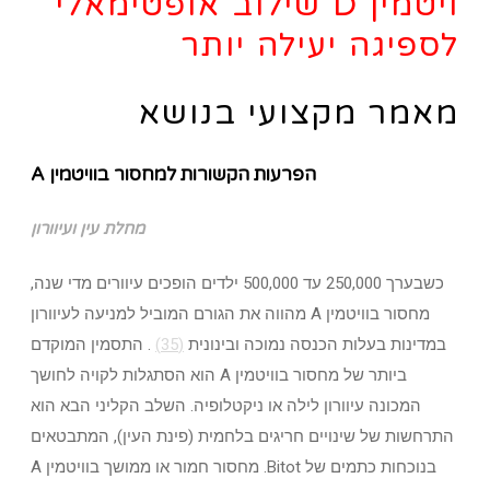
ויטמין D שילוב אופטימאלי
לספיגה יעילה יותר
מאמר מקצועי בנושא
הפרעות הקשורות למחסור בוויטמין A
מחלת עין ועיוורון
כשבערך 250,000 עד 500,000 ילדים הופכים עיוורים מדי שנה,
מחסור בוויטמין A מהווה את הגורם המוביל למניעה לעיוורון
במדינות בעלות הכנסה נמוכה ובינונית
(35)
. התסמין המוקדם
ביותר של מחסור בוויטמין A הוא הסתגלות לקויה לחושך
המכונה עיוורון לילה או ניקטלופיה. השלב הקליני הבא הוא
התרחשות של שינויים חריגים בלחמית (פינת העין), המתבטאים
בנוכחות כתמים של Bitot. מחסור חמור או ממושך בוויטמין A