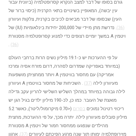
גורם בסופו של דבר למצב הנקרא קסרופטלמיה (ביוונית עבור
עין יבשה), המאופיין בשינויים בתאי הקרנית (כיסוי ברור של
העין) שבסופו של דבר מביאים לכיבים בקרנית, צלקות ועיוורון
(36)
. נדרשת מתן מיידי של 200,000 יחידות בינלאומיות (IU) של
ויטמין A במשך יומיים רצופים כדי למנוע קסרופטלמיה מסנוורת
.
(36)
על פי ההערכות יש כ-19.1 מיליון נשים הרות ברחבי העולם
(במיוחד באפריקה שמדרום לסהרה, דרום מזרח אסיה ומרכז
אמריקה) עם מחסור בוויטמין A ויותר ממחציתן מושפעות
מעיוורון לילה
(37)
. השכיחות של מחסור בוויטמין A ועיוורון
לילה גבוהה במיוחד במהלך השליש השלישי להריון עקב גדילה
מואצת של העובר. כמו כן, לכ-190 מיליון ילדים בגיל הגן יש
ריכוזי רטינול נמוכים
בסרום
(<0.70 מיקרומול/ליטר), כאשר 5.2
מיליון סובלים מעיוורון לילה. יתרה מכך, על פי ההערכות, מחצית
מהילדים שנפגעו ממחסור חמור של ויטמין A מסנוורת
מזירופתלמיה ימותו תוך שנה מרגע הפיכתם לעיוורים
(37)
. ארגון