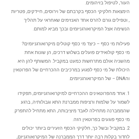
העור, לטיפול בזיהומים.
הימצאות חלקיקי הכסף בקרבתם של וירוסים, חיידקים, פטריות
, וטפילים גורם להרס אחד האנזימים שאחראי על תהליך
הנשימה אצל המיקרואורגניזמים ובכך מביא למותם.
פעילות מי כסף – כיצד מי כסף קוטלים מיקרואורגניזמים?
מי כסף קולואידים פועלים בשלוש דרכים, הן שונות אחת
מהשניה אולם מתרחשות כמעט במקביל. המשותף להן היא
היכולת של מי כסף לפגוע במרכיבים ההכרחיים של הפרוטאין
והDNA – של המיקרואורגניזמים.
1. אחד מהפרוטאינים ההכרחיים למיקרואורגניזמים, תפקידו
לשמור על שלמות ורציפות ממברנת התא וגבולותיה, ברגע
שהממברנה מתחילה לאבד מיציבותה, התא מתחיל להתפרק.
מי כסף פוגעים בפרוטאין הזה.
2. במקביל ובשל כך, חלקיקי הכסף הזעירים ביותר יכולים
לחדור בקלות רבה יותר דרך הממברנה של המיקרואורגניזם,