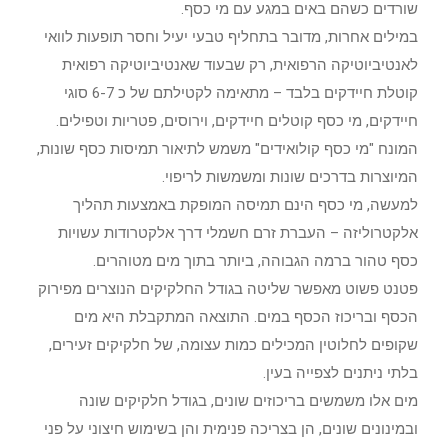
שורדים כשהם באים במגע עם מי כסף.
במילים אחרות, מדובר בתחליף טבעי יעיל וחסר תופעות לוואי
לאנטיביוטיקה הרפואית, רק שבעוד שאנטיביוטיקה רפואית
קוטלת חיידקים בלבד – מתאימה לקטילתם של כ 6-7 סוגי
חיידקים, מי כסף קוטלים חיידקים, וירוסים, פטריות וטפילים.
המונח "מי כסף קולואידים" משמש לתיאור תמיסות כסף שונות,
המיוצרות בדרכים שונות ומשמשות לריפוי.
למעשה, מי כסף הינם תמיסה המופקת באמצעות תהליך
אלקטרוליזה – העברת זרם חשמלי דרך אלקטרודות עשויות
כסף טהור ברמה הגבוהה, ביותר בתוך מים מטוהרים.
פטנט פשוט מאפשר שליטה בגודל החלקיקים הנוצרים מפירוק
הכסף ובריכוז הכסף במים. התוצאה המתקבלת היא מים
שקופים לחלוטין המכילים כמות עצומה, של חלקיקים זעירים,
בלתי ניתנים לצפייה בעין.
מים אלו משמשים בריכוזים שונים, בגודל חלקיקים שונה
ובמינונים שונים, הן בצריכה פנימית והן בשימוש חיצוני על פני