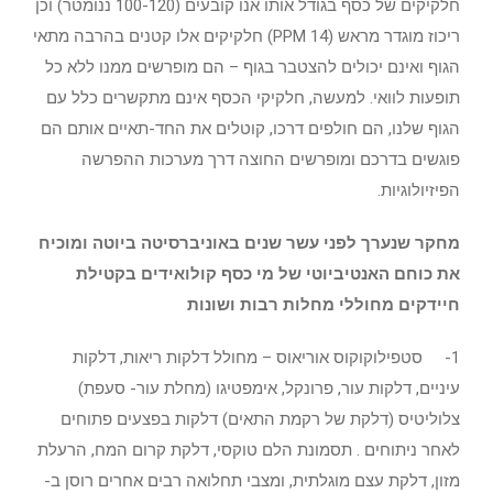
חלקיקים של כסף בגודל אותו אנו קובעים (100-120 ננומטר) וכן
ריכוז מוגדר מראש (14 PPM) חלקיקים אלו קטנים בהרבה מתאי
הגוף ואינם יכולים להצטבר בגוף – הם מופרשים ממנו ללא כל
תופעות לוואי. למעשה, חלקיקי הכסף אינם מתקשרים כלל עם
הגוף שלנו, הם חולפים דרכו, קוטלים את החד-תאיים אותם הם
פוגשים בדרכם ומופרשים החוצה דרך מערכות ההפרשה
הפיזיולוגיות.
מחקר שנערך לפני עשר שנים באוניברסיטה ביוטה ומוכיח
את כוחם האנטיביוטי של מי כסף קולואידים בקטילת
חיידקים מחוללי מחלות רבות ושונות
1- סטפילוקוקוס אוריאוס – מחולל דלקות ריאות, דלקות
עיניים, דלקות עור, פרונקל, אימפטיגו (מחלת עור- סעפת)
צלוליטיס (דלקת של רקמת התאים) דלקות בפצעים פתוחים
לאחר ניתוחים . תסמונת הלם טוקסי, דלקת קרום המח, הרעלת
מזון, דלקת עצם מוגלתית, ומצבי תחלואה רבים אחרים רוסן ב-