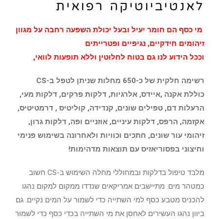
לאנטיביוטיקה רפואית
מי כסף הם חומר יעיל ובעל יכולת השפעה רחבה על מגוון
זיהומים חידקיים, נגיפיים ופטרייתים
וככל הידוע לנו גם בטוח לחלוטין וללא תופעות לוואי,
רשימה חלקית של כ-650 מחלות שניתן לטפל ב-CS
כוללת אקנה ,איידס, אלרגיות, דלקות פרקים, דלקות מעי,
הרעלות דם, טפילים שונים, קנדידה, קוליטיס , דרמטיטיס,
אקזמה, הרפס, דלקות עיניים, אוזניים ופה, דלקות גרון,
זיהומי עור שונים, חתכים וכוויות ולאחרונה בשימוש פנימי
וחיצוני בפסוריאזיס עם תוצאות מדהימות!
מלבד טיפול בדלקות ובמחוללי מחלה השימוש ב-CS חשוב
כמטהר מים. מתיישבים אמריקאים שנדדו ממקום למקום נהגו
להכניס מטבע כסף למי השתייה כדי לשמור על המים נקיים. גם
ביוון נהגו העשירים לאחסן את מי השתייה בכדי כסף כדי לשמור