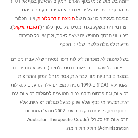
דומה בשימוש פנימי בגוף האדם. המקום הראשון בגוף אליו יגיעו
מי הכסף הנצרכים על ידי אדם היא הקיבה. בקיבה קיימת
סביבה בעלת ריכוז גבוה של
חומצה
הידרוכלורית
,
ויוני הכלור
ייצרו מיידית משקע בלתי מסיס של כסף כלורי ("
תגובת שיקוע
").
ריכוז יוני הכסף החופשיים ישאף לאפס, ולכן אין כל סבירות
מדעית לפעולה כלשהי של יוני הכסף.
בשל טענות לא מוכחות ליכולות ריפוי (מאחר שלא עברו ניסויים
ובדיקות של ארגונים בריאותיים ממשלתיים) ובשל איכות ירודה
במוצרים בחנויות מזון לבריאות, אסר מנהל המזון והתרופות
האמריקאי (FDA) ב-1999 מכירת מוצרים אלו הטוענים לסגולות
רפואיות, וגם פרסומות למוצרים הטוענים לסגולות רפואיות. עם
זאת, תכשיר מי כסף שלא שווק כבעל סגולות רפואיות, אלא
כ
תוסף מזון
, מכירתו חוקית. בשנת 2002 מנהל הסחורות
הרפואיות האוסטרלי (Australian Therapeutic Goods
Administration) חוקק חוק דומה.