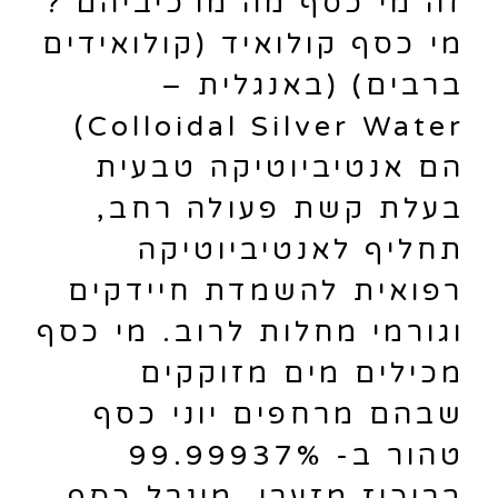
זה מי כסף מה מרכיביהם ?
מי כסף קולואיד (קולואידים
ברבים) (באנגלית –
Colloidal Silver Water)
הם אנטיביוטיקה טבעית
בעלת קשת פעולה רחב,
תחליף לאנטיביוטיקה
רפואית להשמדת חיידקים
וגורמי מחלות לרוב. מי כסף
מכילים מים מזוקקים
שבהם מרחפים יוני כסף
טהור ב- 99.99937%
בריכוז מזערי. מינרל כסף