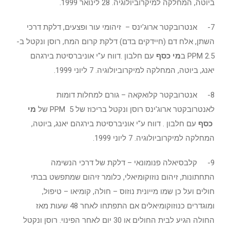
ביוטה, המחלקה למיקרוביולוגיה. 28 לינואר 1999.
7- אנטרובקטר ארוג'ינס – זיהומי עור ופצעים, דלקת דרכי
השתן, אלח דם (חיידקים בדם) דלקת קרום המח, רוסן ונקטל ב-
2.5 PPM ב
מי כסף
עם חלבון .דווח ע"י אוניברסיטת בירגהם
יאנג, ביוטה, המחלקה למיקרוביולוגיה. 7 ליוני 1999.
8- אנטרובקטר קלואקאה – גורם למחלות דומות
לאנטרובקטר ארוג'ינס רוסן ונקטל בריכוז של 5 PPM של
מי
כסף
עם חלבון . דווח ע"י אוניברסיטת בירגהם יאנג, ביוטה,
המחלקה למיקרוביולוגיה. 7 ליוני 1999.
9- קלבסיאלה פנומונאי – דלקת של דרכי הנשימה
התחתונות, זיהום נוזוקומיאלי, כלומר זיהום שמתפשט בבתי
חולים ועל כן שמו מייונית נוזוס – חולה, קומיאו – טיפול,
ומוגדרים כנוזוקומיאלים אם התפתחו לאחר 48 שעות מאז
החולה הגיע לבית החולים או 30 יום לאחר הפינוי. רוסן ונקטל