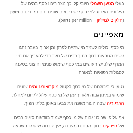
בעלי
מטען חשמלי
חיובי קל. כך נוצר ריכוז כסף במים של
מיליונית האחוז. למי כסף יש ריכוזים שונים והם נמדדים ב-ppm
(
חלקים למיליון
– parts per million).
מאפיינים
מי כסף יכולים לשמר מי שתייה לפרק זמן ארוך. בעבר נהגו
לשים מטבעות כסף בתוך כדים של חלב כדי להאריך את חיי
המדף שלו. יש העושים במי כסף שימוש פנימי וחיצוני בטענה
לסגולות רפואיות לכאורה.
נטען כי ביכולתם של מי כסף לקטול
מיקרואורגניזמים
שונים.
שימוש במינון גבוה ולאורך זמן של מי כסף עלול לגרום למחלת
ה
ארגיריה
שבה העור משנה את צבעו באופן בלתי הפיך.
אף על פי שריכוז גבוה של מי כסף ישמיד בוודאות סוגים רבים
של
חיידקים
בתוך מבחנת מעבדה, אין הוכחה שיש לו השפעה