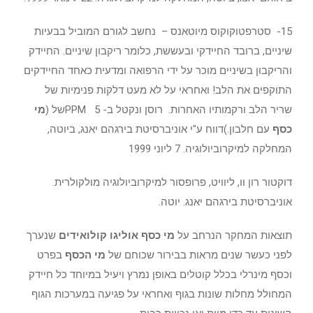
15- סטרפטוקוקוס מיוטאנס – נחשב לגורם המוביל בבעיות
שיניים, ברובד החיידקי ובעששת, כלומר ריקבון שיניים. החיידק
והריקבון בשיניים מוכר על ידי הרפואה ומדעית כאחד החיידקים
התוקפים את הלב! ואחראי על לא מעט דלקות פנימיות של
שריר הלב ורקמותיו האחרות. רוסן ונקטל ב- 5 PPMשל (
מי
כסף
עם חלבון.)דווח ע"י אוניברסיטת בירגהם יאנג, ביוטה,
המחלקה למיקרוביולוגיה. 7 ליוני 1999
דוקטור רון וו, ליוויט, פרופסור למיקרוביולוגיה מולקולרית.
אוניברסיטת בירגהם יאנג. יוטה.
תוצאות המחקר הנרחב על
מי כסף אוליגו קולואידים
שנערך
לפני כעשר שנים מראות בבירור שכוחם של
מי הכסף
בפרט
וכסף מינרלי בכלל קוטלים באופן נמרץ ויעיל במיוחד כל חיידק
המחולל מחלות שונות בגוף ואחראי על פגיעה במערכות הגוף