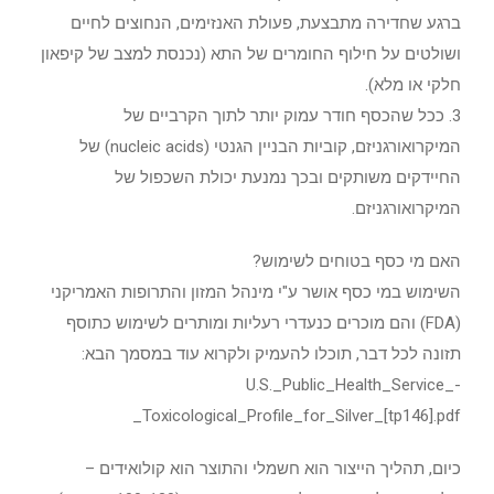
ברגע שחדירה מתבצעת, פעולת האנזימים, הנחוצים לחיים
ושולטים על חילוף החומרים של התא (נכנסת למצב של קיפאון
חלקי או מלא).
3. ככל שהכסף חודר עמוק יותר לתוך הקרביים של
המיקרואורגניזם, קוביות הבניין הגנטי (nucleic acids) של
החיידקים משותקים ובכך נמנעת יכולת השכפול של
המיקרואורגניזם.
האם מי כסף בטוחים לשימוש?
השימוש במי כסף אושר ע"י מינהל המזון והתרופות האמריקני
(FDA) והם מוכרים כנעדרי רעליות ומותרים לשימוש כתוסף
תזונה לכל דבר, תוכלו להעמיק ולקרוא עוד במסמך הבא:
U.S._Public_Health_Service_-
_Toxicological_Profile_for_Silver_[tp146].pdf
כיום, תהליך הייצור הוא חשמלי והתוצר הוא קולואידים –