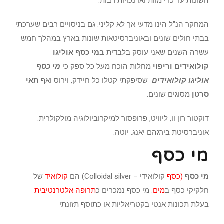
השונות עד כדי מוות ואו נכויות רבות.
המחקר הנ"ל הינו מדעי אך לא קליני. גם בניסויים רבים שערכתי
בבתי חולים שונים ובאוניברסיטאות שונות בארץ במהלך חמש
עשרה השנים שאני עוסק בלבדית
במי כסף אוליגו
קולואידים וריפוי
מחלות הוכח מעל כל ספק כי
מי כסף
אוליגו קולואידים
שסיפקתי קטלו כל חיידק, וירוס ואף
תאי
סרטן
מסוגים שונים.
דוקטור רון וו, ליוויט, פרופסור למיקרוביולוגיה מולקולרית.
אוניברסיטת בירגהם יאנג. יוטה.
מי כסף
מי כסף
(
כסף
קולואידי – Colloidal silver) הם
קולואיד
של
חלקיקי כסף ב
מים
. מי כסף נמכרים כ
תרופה אלטרנטיבית
בעלת תכונות אנטי בקטריאליות או כתוסף תזונתי