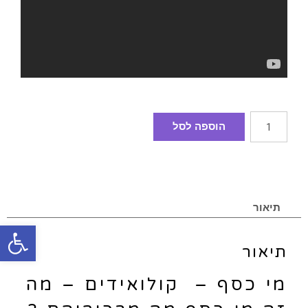
הוספה לסל
תיאור
פתח סרגל
תיאור
מי כסף – קולואידים – מה