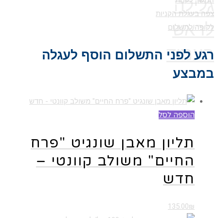
גלילה
המשך לקנות
צפה בעגלת הקניות
לראש
לקופה לתשלום
העמוד
רגע לפני התשלום הוסף לעגלה
במבצע
הוספה לסל
תליון מאבן שונגיט "פרח
החיים" משולב קוונטי –
חדש
135.00
₪