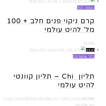
הוספה לסל
קרם ניקוי פנים חלב + 100
מל' להיט עולמי
55.00
₪
מבצע!
בחר אפשרויות
למוצר זה יש מספר סוגים. ניתן לבחור את
האפשרויות בעמוד המוצר
תליון Chi – תליון קוונטי
להיט עולמי
₪
280.00
המחיר המקורי היה: 280.00₪.
₪
180.00
המחיר הנוכחי
הוא: 180.00₪.