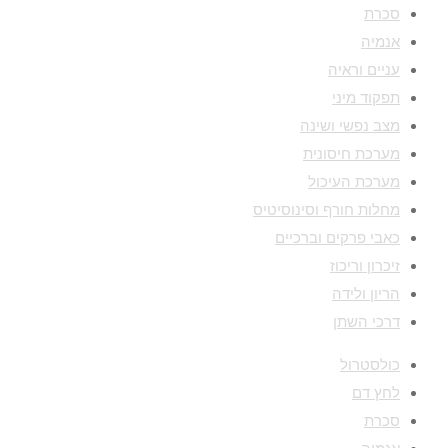
סכרת
אנמיה
עניים וראיה
תפקוד מיני
מצב נפשי ושינה
מערכת חיסונית
מערכת העיכול
מחלות חורף וסינוסיטיס
כאבי פרקים וברכיים
זיכרון וריכוז
הריון ולידה
דרכי השתן
כולסטרול
לחץ דם
סכרת