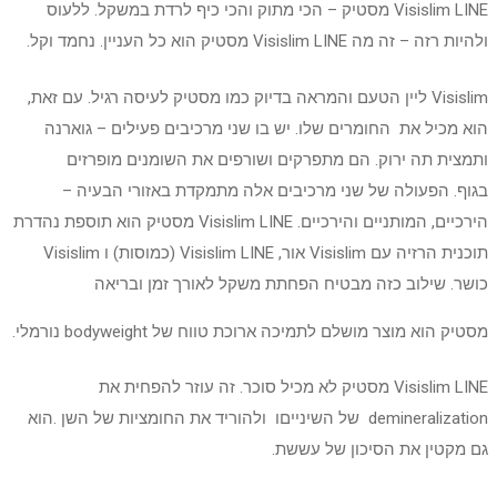
Visislim LINE מסטיק – הכי מתוק והכי כיף לרדת במשקל. ללעוס
ולהיות רזה – זה מה Visislim LINE מסטיק הוא כל העניין. נחמד וקל.
Visislim ליין הטעם והמראה בדיוק כמו מסטיק לעיסה רגיל. עם זאת,
הוא מכיל את החומרים שלו. יש בו שני מרכיבים פעילים – גוארנה
ותמצית תה ירוק. הם מתפרקים ושורפים את השומנים מופרזים
בגוף. הפעולה של שני מרכיבים אלה מתמקדת באזורי הבעיה –
הירכיים, המותניים והירכיים. Visislim LINE מסטיק הוא תוספת נהדרת
תוכנית הרזיה עם Visislim אור, Visislim LINE (כמוסות) ו Visislim
כושר. שילוב כזה מבטיח הפחתת משקל לאורך זמן ובריאה
מסטיק הוא מוצר מושלם לתמיכה ארוכת טווח של bodyweight נורמלי.
Visislim LINE מסטיק לא מכיל סוכר. זה עוזר להפחית את
demineralization של השינייםו ולהוריד את החומציות של השן .הוא
גם מקטין את הסיכון של עששת.