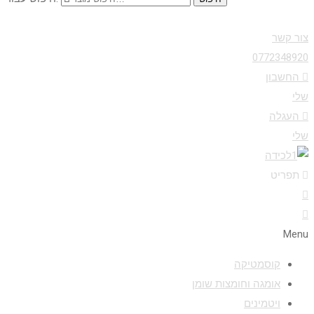
צור קשר
0772348920
החשבון
שלי
העגלה
שלי
תפריט
Menu
קוסמטיקה
אומגה וחומצות שומן
ויטמינים