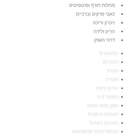
מחלות חורף וסינוסיטיס
כאבי פרקים וברכיים
זיכרון וריכוז
הריון ולידה
דרכי השתן
כולסטרול
לחץ דם
סכרת
אנמיה
עניים וראיה
תפקוד מיני
מצב נפשי ושינה
מערכת חיסונית
מערכת העיכול
מחלות חורף וסינוסיטיס