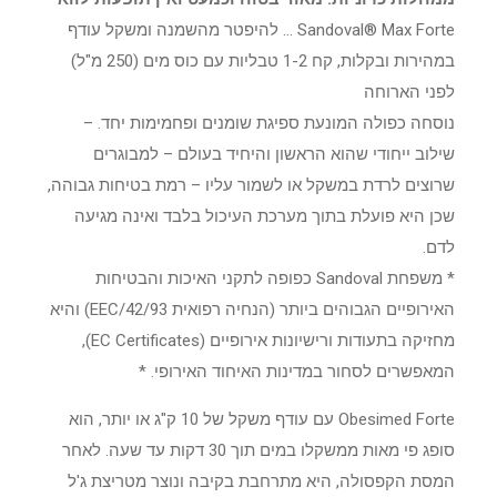
Sandoval® Max Forte … להיפטר מהשמנה ומשקל עודף
במהירות ובקלות, קח 1-2 טבליות עם כוס מים (250 מ"ל)
לפני הארוחה
נוסחה כפולה המונעת ספיגת שומנים ופחמימות יחד. –
שילוב ייחודי שהוא הראשון והיחיד בעולם – למבוגרים
שרוצים לרדת במשקל או לשמור עליו – רמת בטיחות גבוהה,
שכן היא פועלת בתוך מערכת העיכול בלבד ואינה מגיעה
לדם.
* משפחת Sandoval כפופה לתקני האיכות והבטיחות
האירופיים הגבוהים ביותר (הנחיה רפואית 42/93/EEC) והיא
מחזיקה בתעודות ורישיונות אירופיים (EC Certificates),
המאפשרים לסחור במדינות האיחוד האירופי. *
Obesimed Forte עם עודף משקל של 10 ק"ג או יותר, הוא
סופג פי מאות ממשקלו במים תוך 30 דקות עד שעה. לאחר
המסת הקפסולה, היא מתרחבת בקיבה ונוצר מטריצת ג'ל