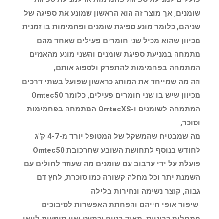
שומנים, אך מוצר זה הוא הראשון שמונע את ספיגה של
שניהם, כלומר מונע ספיגת שומנים ופחמימות בו זמנית
מכיוון שהוא מכיל שני חומרים פעילים שאחד מהם
מתמחה במניעת ספיגת שומנים והשני מונע מהאנזים
המתמחה בפחמימות להתפרק ולספוג אותם,
וזה מה שמייחד את המותג כראשון שפועל בשתי דרכים
מכיוון שיש בו שני חומרים פעילים, כלומר Omtec50
המתמחה לשומנים ו-OmtecXS המתמחה בפחמימות
וסוכר,
מה שמבטיח שהמשקל של המטופל יורד מ-4-7 ק"ג
לחודש בנוסף לתחושת השובע שתרכובת Omtec50
פועלת על ידי ערבוב עם שומנים מה שעוזר לחולים עם
השמנת יתר וכל מחלה קשורה כמו סוכרת, לחץ דם
גבוה, קוצר נשימה ונחירות בלילה
שיפור אופי חייהם והפחתת האפשרות לסיבוכים
ממחלות כרוניות. מאוד בטוח וכמעט ואין תופעות לוואי