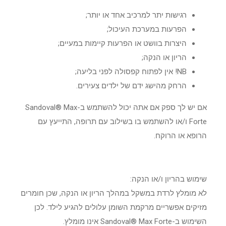
רגישות יתר למרכיב אחד או יותר;
הפרעות במערכת העיכול;
היצרות בוושט או הפרעות קיימות במעיים;
הריון או הנקה;
NB! אין לפתוח קפסולה לפני בליעה;
הרחק מהישג ידם של ילדים צעירים.
אם יש לך ספק אם אתה יכול להשתמש ב-Sandoval® Max
Forte ו/או להשתמש בו בשילוב עם תרופה, התייעץ עם
הרופא או הרוקח.
שימוש בהריון ו/או הנקה:
לא מומלץ לרדת במשקל במהלך הריון או הנקה, שכן חומרים
מזיקים אפשריים מרקמת השומן עלולים להגיע לילד. לכן
השימוש ב-Sandoval® Max Forte אינו מומלץ.