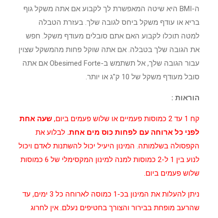
ה-BMI היא שיטה המאפשרת לך לקבוע אם אתה משקל גוף
בריא או עודף משקל ביחס לגובה שלך. בעזרת הטבלה
למטה תוכלו לקבוע האם אתם סובלים מעודף משקל. חפש
את הגובה שלך בטבלה. אם אתה שוקל פחות מהמשקל שצוין
עבור הגובה שלך, אל תשתמש ב-Obesimed Forte אם אתה
סובל מעודף משקל של 10 ק"ג או יותר.
הוראות :
קח 1 עד 2 כמוסות פעמיים או שלוש פעמים ביום,
שעה אחת
לפני כל ארוחה עם לפחות כוס מים אחת.
לבלוע את
הקפסולה בשלמותה. המינון היעיל יכול להשתנות לאדם ויכול
לנוע בין 1 ל-2 כמוסות למנה למינון המקסימלי של 6 כמוסות
שלוש פעמים ביום.
ניתן להעלות את המינון בכ-1 כמוסה לארוחה כל 3 ימים, עד
שהרעב מופחת בבירור והצורך בחטיפים נעלם. אין לחרוג