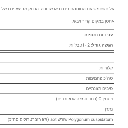
אל תשתמש אם החותמת ניכרת או שבורה. הרחק מהישג ידם של יל
אחסן במקום קריר ויבש.
עובדות נוספות
הגשה גודל:
2 -1טבליות
קלוריות
סה"כ פחמימות
סיבים תזונתיים
ויטמין C (כמו חומצה אסקורבית)
נתרן
Polygonum cuspidatum שורש Ext. (8% רזברטרולים סה"כ)