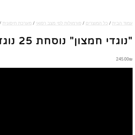
עמוד הבית
/
כל המוצרים
/
פורמולות לפי מצב רפואי
/
מערכת חיסונית
/ "
"נוגדי חמצון" נוסחת 25 נוגדים בכדור אחד(60 יח')
245.00
₪