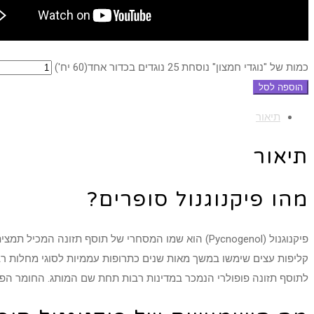
כמות של "נוגדי חמצון" נוסחת 25 נוגדים בכדור אחד(60 יח')
הוספה לסל
תיאור
תיאור
מהו פיקנוגנול סופרים?
פיקנוגנול (Pycnogenol) הוא שמו המסחרי של תוסף תזונה המכיל תמצית המופקת מקליפת עצים מזן אורן צרפתי.
קליפות עצים שימשו במשך מאות שנים כתרופות עממיות לסוגי מחלות רבי
לתוסף תזונה פופולרי הנמכר במדינות רבות תחת שם המותג. החומר הפעי