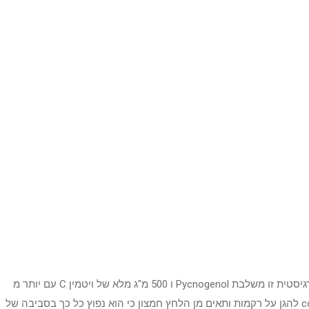
Pycnogenol העליון הוא קומפלקס אנרגיה נוגדת חמצון ארוז שמציעות Pycnogenol, פרימיום, נחקר מדעית קליפת קליפת האורן. נוסחה סינרגיסטית זו משלבת Pycnogenol ו 500 מ"ג מלא של ויטמין C עם יותר מ
-25 נוגדי חמצון נוספים הנגזרות מן הצמח עבור מגוון רחב של הגנה רדיקלים חופשיים המומלצים על ידי מדענים רבים. יחד אלה compounds להגן על רקמות ותאים מן הלחץ חמצון כי הוא נפוץ כל כך בסביבה של