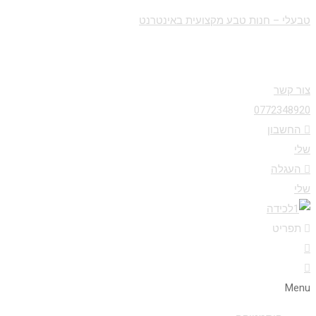
טבעלי – חנות טבע מקצועית באינטרנט
צור קשר
0772348920
החשבון
שלי
העגלה
שלי
תפריט
Menu