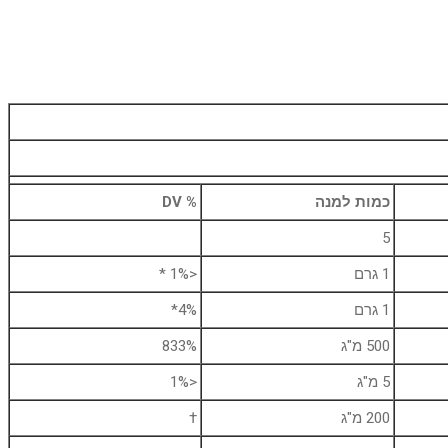
כמות למנה
% DV
5
1 גרם
<1% *
1 גרם
4%*
500 מ"ג
833%
5 מ"ג
<1%
200 מ"ג
†