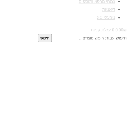
צמחי מרפא ותוספים
דיאטות
טבעלי GO
₪
0.00
0
עגלת קניות
חיפוש עבור:
חיפוש