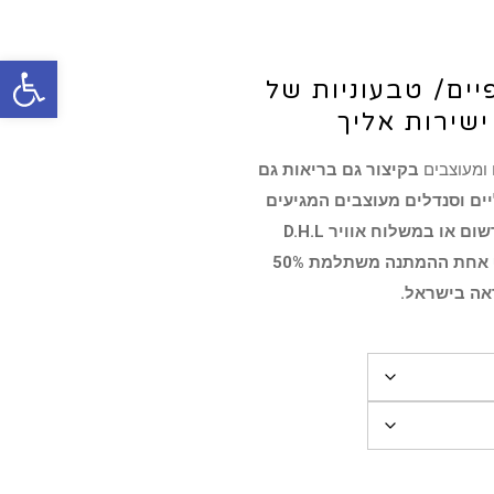
פתח סרגל
יים/ טבעוניות של
ישירות אליך
 ומעוצבים
בקיצור גם בריאות גם
ים וסנדלים מעוצבים המגיעים
אליכם במשלוח ישיר מהחברה בחו"ל בדואר רשום או במשלוח אוויר D.H.L
לכתובתך תוך- 16 -14 ימים דגמים שאין לאף אחת ההמתנה משתלמת 50%
אה בישראל.