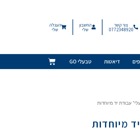
צור קשר
החשבון
העגלה
0772348920
שלי
שלי
ים
דיאטות
טבעלי GO
לי" עבודת יד מיוחדות
ד מיוחדות