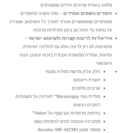
מלאה בעזרת שרוכים רגילים שמצורפים.
חומרים נושמים ועמידים
– גפה עשויה מחומרים
ממוחזרים שמאפשרים אוורור לאורך כל השימוש, ושמירה
על נוחות כף הרגל גם בזמן פעילויות ארוכות.
אידיאליות לריצות קצרות ולשימוש יומיומי
–
מתאימות לא רק לריצה, אלא גם להליכה יומיומית,
נסיעות, עמידה ממושכת ועבודה בזכות עיצובן הנוח
והעכשווי.
חלק עליון מרשת וסוליה מגומי
תוצרת וייטנאם
שרוכים מלפנים
סוליית גומי Missiongrip™ לאחיזה על משטחים
רטובים ויבשים
נחיתות מרופדות עם קצף-על Helion™
ממברנה אטומה למים לחסימת גשם
מספר סגנון Revolve ONF-MZ383