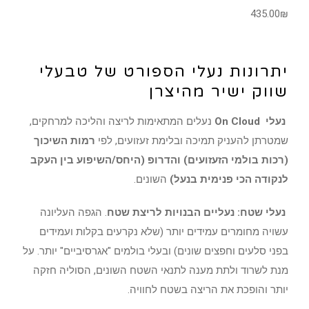
435.00
₪
יתרונות נעלי הספורט של טבעלי
שווק ישיר מהיצרן
נעלי On Cloud
נעלים המתאימות לריצה והליכה למרחקים,
שמטרתן להעניק תמיכה ובלימת זעזועים, לפי
רמות השיכוך
(רכות בולמי הזעזועים) והדרופ (היחס/השיפוע בין העקב
לנקודה הכי פנימית בנעל)
השונים.
נעלי שטח: נעליים הבנויות לריצת שטח
. הגפה העליונה
עשויה מחומרים עמידים יותר (שלא נקרעים בקלות ועמידים
בפני סלעים וחפצים שונים) ובעלי בולמים "אגרסיביים" יותר. על
מנת לשרוד ולתת מענה לתנאי השטח השונים, הסוליה חזקה
יותר והופכת את הריצה בשטח לחוויה.