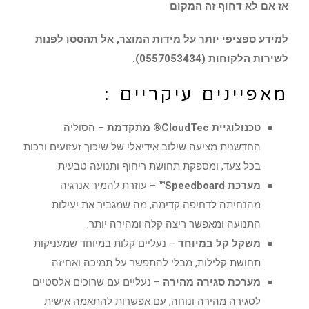
אז אם לא דחוף זה המקום
למידע ספציפי יותר על מידות המוצר, אל תהססו לפנות
לשירות הלקוחות (0557053434).
מאפיינים עיקריים :
טכנולוגיית CloudTec® מתקדמת
– הסוליה
החדשנית מציעה שילוב אידיאלי של שיכוך זעזועים ורכות
בכל צעד, ומספקת תחושת ריחוף ותנועה טבעית.
מערכת Speedboard™
– עוזרת להמיר אנרגיה
מהנחיתה לדחיפה קדימה, מה שמגביר את יעילות
התנועה ומאפשר ריצה קלה ומהירה יותר.
משקל קל במיוחד
– נעליים קלות במיוחד שמעניקות
תחושת קלילות, מבלי להתפשר על תמיכה ואחיזה.
מערכת סגירה מהירה
– נעליים עם שרוכים אלסטיים
לסגירה מהירה ונוחה, עם אפשרות להתאמה אישית