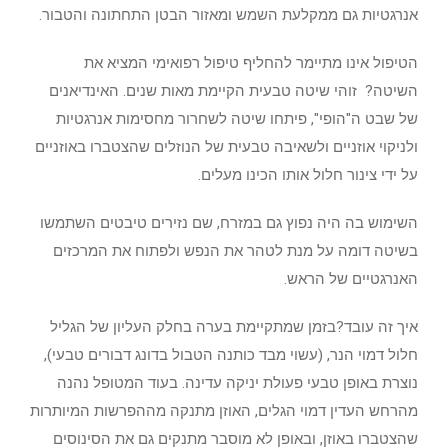
אנרגטיות גם ממקלעת השמש ומאזור הבטן התחתונה והטבור.
הטיפול אינו מתיימר להחליף טיפול רפואימי המציא את
השיטה? זוהי שיטה טבעית הקיימת מאות שנים. האינדיאנים
של שבט ה"הופי", פיתחו שיטה לשחרור מחסימות אנרגטיות
ולניקוי אוזניים ולשאיבה טבעית של הנוזלים שהצטברו באוזניים
על ידי צינור חלול אותו הכינו מעלים.
השימוש בה היה נפוץ גם במזרח, שם נזירים טיבטים השתמשו
בשיטה דומה על מנת לטהר את הנפש ולפתוח את המרכזים
האנרגטיים של הראש.
איך זה עובד?בזמן שמתקיימת בערה בחלק העליון של הגליל
חלול דמוי הנר, (עשוי מבד כותנה הטבול בדונג דבורים טבעי),
נוצרת באופן טבעי פעולת יניקה עדינה. בעוד המטופל נהנה
מהרחש העדין דמוי הגלים, האוזן מתנקה מההפרשות המיותרות
שהצטברו באוזן, ובאופן לא מוסבר מתנקים גם את הסינוסים