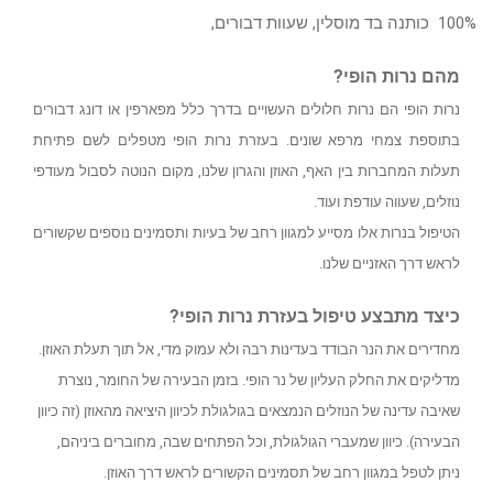
100% כותנה בד מוסלין, שעוות דבורים,
מהם נרות הופי?
נרות הופי הם נרות חלולים העשויים בדרך כלל מפארפין או דונג דבורים
בתוספת צמחי מרפא שונים. בעזרת נרות הופי מטפלים לשם פתיחת
תעלות המחברות בין האף, האוזן והגרון שלנו, מקום הנוטה לסבול מעודפי
נוזלים, שעווה עודפת ועוד.
הטיפול בנרות אלו מסייע למגוון רחב של בעיות ותסמינים נוספים שקשורים
לראש דרך האזניים שלנו.
כיצד מתבצע טיפול בעזרת נרות הופי?
מחדירים את הנר הבודד בעדינות רבה ולא עמוק מדי, אל תוך תעלת האוזן.
מדליקים את החלק העליון של נר הופי. בזמן הבעירה של החומר, נוצרת
שאיבה עדינה של הנוזלים הנמצאים בגולגולת לכיוון היציאה מהאוזן (זה כיוון
הבעירה). כיוון שמעברי הגולגולת, וכל הפתחים שבה, מחוברים ביניהם,
ניתן לטפל במגוון רחב של תסמינים הקשורים לראש דרך האוזן.