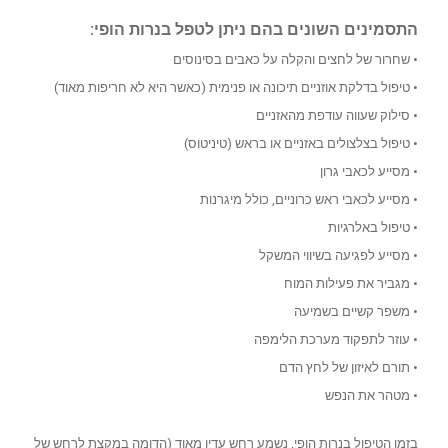
התסמינים השונים בהם ניתן לטפל בנרות הופי:
• שחרור של לחצים והקלה על כאבים בסינוסים
• טיפול בדלקת אוזניים תיכונה או פנימית (כאשר היא לא חריפות מאוד)
• סילוק שעווה עודפת מהאזניים
• טיפול בצלצולים באזניים או בראש (טיניטוס)
• מסייע לכאבי גרון
• מסייע לכאבי ראש כרוניים, כולל מיגרנות
• טיפול באלרגיות
• מסייע לפגיעה בשיווי המשקל
• מגביר את פעילות המוח
• משפר קשיים בשמיעה
• עוזר לתפקוד מערכת הלימפה
• תורם לאיזון של לחץ הדם
• מטהר את הנפש
בזמן הטיפול בנרות הופי, נשמע רחש עדין מאוד (הדומה במקצת לרחש של