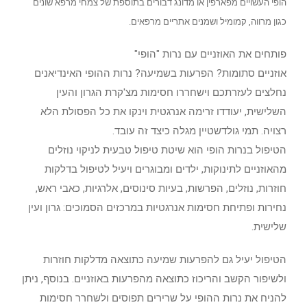
הופי העשויים מפארפין או מדונג דבורים בתוספת של צמחי מרפא שונים
כגון מרווה, קמומיל ושמנים אתריים מרפאים.
פותחים את האוזניים עם נרות "הופי"
אוזניים סתומות? הפרעות בשמיעה? נרות ההופי האינדיאנים
נחלצים לעזרתכם וישחררו חסימות מצ'קרת הגרון והעין
השלישית, יעודדו זרימה אנרגטית וינקו את כל הפסולת הלא
רצויה. תמי גולדשטיין מגלה כיצד זה עובד.
הטיפול בנרות הופי הוא שיטת טיפול טבעית לניקוי נוזלים
מהאוזניים לתינוקות, ילדים ומבוגרים ויעיל לטיפול בדלקות
חוזרות, נוזלים, הפרשות, בעיות סינוסים, אלרגיות, כאבי ראש,
נחירות ופתיחת חסימות אנרגטיות במרכזים הסמוכים: גרון ועין
שלישית.
הטיפול יעיל גם להפרעות שמיעה כתוצאה מדלקות חוזרות
ולשיפור הקשב והריכוז כתוצאה מהפרעות באוזניים. בנוסף, ניתן
להניח את נרות ההופי על שרירים תפוסים ולשחרר חסימות