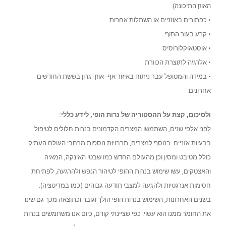
האוזן התיכונה).
• כפתורים באוזניים או השתלות אחרות.
• קרע בעור התוף.
• אוסטאוקלורוסיס
• אלרגיה לתוצרת הכוורת
• במידה והמטופל עבר ניתוח באיזור אף- אוזן- גרון בששת החודשים
אחרונים.
ולסיכום, קצת על ההסטוריה של נרות הופי, לידע כללי:
לפני אלפי שנים, השתמשו המצרים הקדמונים בנרות חלולים לטיפול
בבעיות אזניים. בנוסף למצרים, תרבויות נוספות מרחבי העולם העתיק
כולל מטיבט ומסין וכן מהעולם החדש כמו שבטי האינקה, המאיה
והאצטקים, עשו שימוש בנרות ההופי לטיהור הנפש ולהרגעה, לפתיחת
חסימות אנרגטיות ולהגעה למצבי תודעה גבוהים (כמו במדיטציה).
בשנים האחרונות, השימוש בנרות הופי הולך וגובר וכתוצאה מכך גם שינו
את החומר ממנו הוא עשוי. כפי שציינתי קודם, כיום אנו משתמשים בנרות