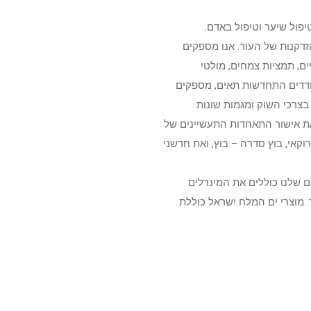
יפול שיער וטיפול באדם.
זדקנות של העור. אנו מספקים
ים, תמציות צמחים, מולטי
מעודדים התחדשות תאים, מספקים
ח מחודש ומעודכן, תוך התחשבות בצרכי השוק ומגמות שונות
ת. כל מוצרי ים המלח על ידי שמן אמור עומדים בסטנדרטים בינלאומיים; ISO & CGMP, ויש להם את אישור התאחדות התעשיינים של
ן ארוגן מרוקאי, בוץ סדרה – בוץ, ואת חדשני
ם שלנו כוללים את המינרלים
הבריאות שלך ואת העור. מוצרי ים המלח ישראל כוללת