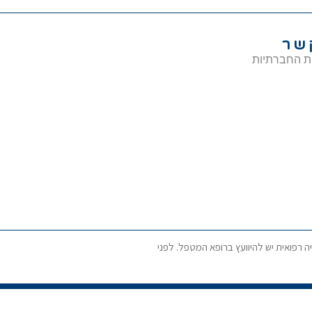
שר
ת החברתיות
ה רפואית יש להיוועץ ברופא המטפל. לפני