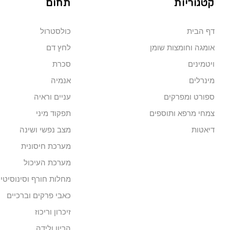
קטגוריות
תחום
דף הבית
כולסטרול
אומגה וחומצות שומן
לחץ דם
ויטמינים
סכרת
מינרלים
אנמיה
ספורט ומפרקים
עניים וראיה
צמחי מרפא ותוספים
תפקוד מיני
דיאטות
מצב נפשי ושינה
מערכת חיסונית
מערכת העיכול
מחלות חורף וסינוסיטי
כאבי פרקים וברכיים
זיכרון וריכוז
הריון ולידה