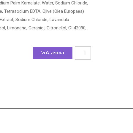
dium Palm Karnelate, Water, Sodium Chloride,
te, Tetrasodium EDTA, Olive (Olea Europaea)
 Extract, Sodium Chloride, Lavandula
ool, Limonene, Geraniol, Citronellol, CI 42090,
הוספה לסל