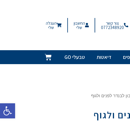
צור קשר
החשבון
העגלה
0772348920
שלי
שלי
ים
דיאטות
טבעלי GO
ן לבנדר לפנים ולגוף
פתח סרגל
ים ולגוף