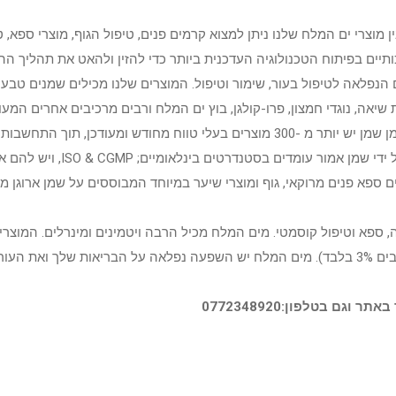
מוצרי ים המלח שלנו ניתן למצוא קרמים פנים, טיפול הגוף, מוצרי ספא, ט
יים בפיתוח הטכנולוגיה העדכנית ביותר כדי להזין ולהאט את תהליך הה
 הנפלאה לטיפול בעור, שימור וטיפול. המוצרים שלנו מכילים שמנים טבעי
ת שיאה, נוגדי חמצון, פרו-קולגן, בוץ ים המלח ורבים מרכיבים אחרים ה
את העור ואת השיער לחות, תזונה, ברק וחיוניות היא זקוקה. למותג שמן שמן יש יותר מ -300 מוצרים בעלי טוו
בעולם, עם איכות גבוהה במחירים ללא תחרו
ל. שמן Amour גם פיתחה את המותגים ספא פנים מרוקאי, גוף ומוצרי שיער במיוחד המבוססים על שמ
 ספא וטיפול קוסמטי. מים המלח מכיל הרבה ויטמינים ומינרלים. המוצרי
הטובים ביותר אשר העור צריך. ריכוז המלח במי ים המלח הוא 33% (בים 3% בלבד). מים המלח יש השפעה נפלאה על 