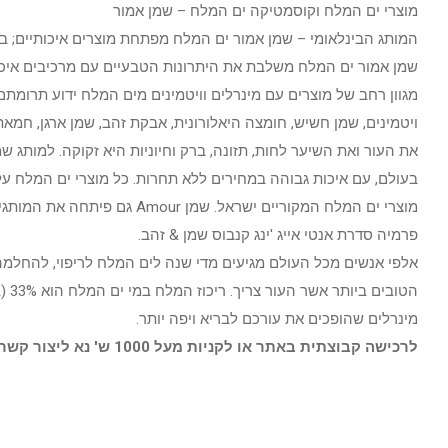
מוצרי ים המלח וקוסמטיקה ים המלח – שמן אמור
המותג הבינלאומי – שמן אמור ים המלח מפתחת מוצרים איכותיים; בין 
שמן אמור ים המלח משלבת את היתרונות הטבעיים עם מרכיבים איכות
מגוון רחב של מוצרים עם מינרלים וויטמינים מים המלח ידוע תרומתם
ויטמינים, שמן חשיש, חומצה היאלורונית, אבקת זהב, שמן ארגן, חמא
מוצרי ים המלח המקוריים ישרא
פרמיה סדרת אנטי אייג 'ינג קנבוס שמן & זהב.
אלפי אנשים מכל העולם מגיעים מדי שנה לים המלח לריפוי, להחלמה,
מינרלים שהופכים את עורכם לבריא ויפה יותר.
לרכישה קבוצתית באתר או לקניות מעל 1000 ש' נא ליצור קשר באתר וגם בטלפון:0772348920