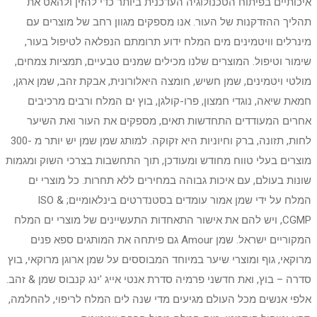
איכותיים בפיתוח הטכנולוגיה העדכנית ביותר כדי להזין ולהאט את
תהליך ההזדקנות של העור. אנו מספקים מגוון רחב של מוצרים עם
מינרלים וויטמינים מים המלח ידוע תרומתם הנפלאה לטיפול בעור,
שימור וטיפול. המוצרים שלנו מכילים שמנים טבעיים, תמציות צמחים,
מולטי ויטמינים, שמן חשיש, חומצה היאלורונית, אבקת זהב, שמן ארגן,
חמאת שיאה, נוגדי חמצון, פרו-קולגן, בוץ ים המלח ורבים מרכיבים
אחרים המעודדים התחדשות תאים, מספקים את העור ואת השיער
לחות, תזונה, ברק וחיוניות היא זקוקה. למותג שמן שמן יש יותר מ -300
מוצרים בעלי טווח מחודש ומעודכן, תוך התחשבות בצרכי השוק ומגמות
שונות בעולם, עם איכות גבוהה במחירים ללא תחרות. כל מוצרי ים
המלח על ידי שמן אמור עומדים בסטנדרטים בינלאומיים; ISO &
CGMP, ויש להם את אישור התאחדות התעשיינים של מוצרי ים המלח
המקוריים ישראל. שמן Amour גם פיתחה את המותגים ספא פנים
מרוקאי, גוף ומוצרי שיער במיוחד המבוססים על שמן ארוגן מרוקאי, בוץ
סדרה – בוץ, ואת חדשני פרמיה סדרת אנטי אייג 'ינג קנבוס שמן & זהב.
אלפי אנשים מכל העולם מגיעים מדי שנה לים המלח לריפוי, להחלמה,