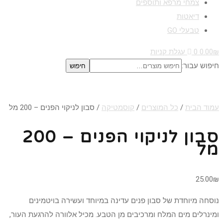
צמחי מרפא ותוספים
דיאטות
טבעלי GO
₪
0.00
0
עגלת קניות
חיפוש עבור:
חיפוש
עמוד הבית
/
כל המוצרים
/
קוסמטיקה
/ סבון לניקוי הפנים – 200 מל
סבון לניקוי הפנים – 200
מל
25.00
₪
נוסחה מיוחדת של סבון פנים עדינה במיוחד ועשירה בויטמינים
ומינרלים מים המלח ומרכיבים מן הטבע. מכיל אלוורה להרגעת העור,