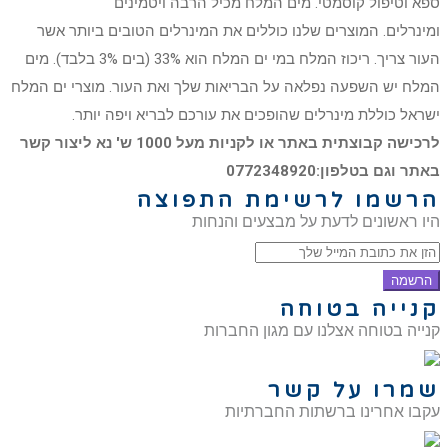
ספא וטיפול קוסמטי. מים המלח מכיל הרבה ויטמינים
ומינרלים. המוצרים שלנו כוללים את המינרלים הטובים ביותר אשר
העור צריך. ריכוז המלח במי ים המלח הוא 33% (בים 3% בלבד). מים
המלח יש השפעה נפלאה על הבריאות שלך ואת העור. מוצרי ים המלח
ישראל כוללת מינרלים שהופכים את עורכם לבריא ויפה יותר.
לרכישה קבוצתית באתר או לקניות מעל 1000 ש' נא ליצור קשר
באתר וגם בטלפון:0772348920
הרשמו לרשימת התפוצה
היו ראשונים לדעת על מבצעים והנחות
הרשמה
קנייה בטוחה
קנייה בטוחה אצלנו עם מגון החברות
שמרו על קשר
עקבו אחרינו ברשתות החברתיות