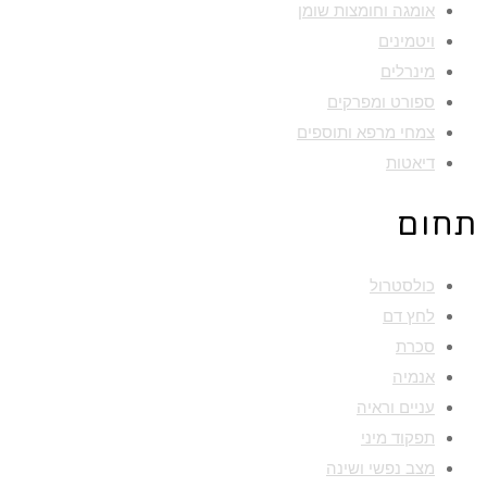
אומגה וחומצות שומן
ויטמינים
מינרלים
ספורט ומפרקים
צמחי מרפא ותוספים
דיאטות
תחום
כולסטרול
לחץ דם
סכרת
אנמיה
עניים וראיה
תפקוד מיני
מצב נפשי ושינה