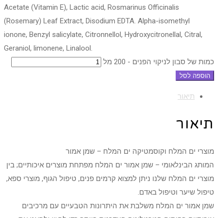
Acetate (Vitamin E), Lactic acid, Rosmarinus Officinalis
(Rosemary) Leaf Extract, Disodium EDTA. Alpha-isomethyl
ionone, Benzyl salicylate, Citronnellol, Hydroxycitronellal, Citral,
Geraniol, limonene, Linalool.
כמות של סבון לניקוי הפנים - 200 מל
הוספה לסל
תיאור
תיאור
מוצרי ים המלח וקוסמטיקה ים המלח – שמן אמור
המותג הבינלאומי – שמן אמור ים המלח מפתחת מוצרים איכותיים; בין
מוצרי ים המלח שלנו ניתן למצוא קרמים פנים, טיפול הגוף, מוצרי ספא,
טיפול שיער וטיפול באדם.
שמן אמור ים המלח משלבת את היתרונות הטבעיים עם מרכיבים