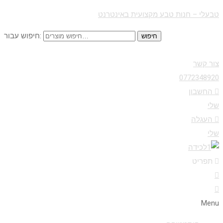
טבעלי – חנות טבע מקצועית באינטרנט
חיפוש עבור:
חיפוש
צור קשר
0772348920
החשבון
שלי
העגלה
שלי
תפריט
Menu