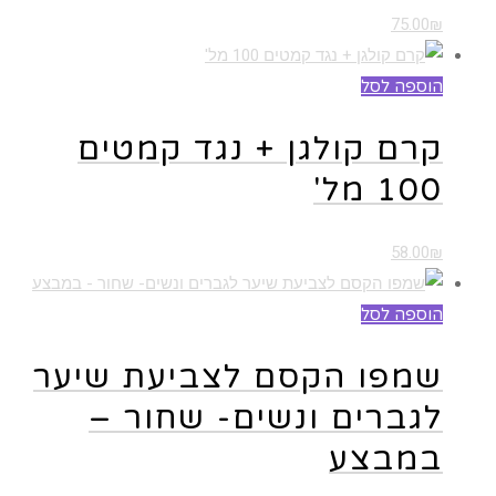
75.00
₪
הוספה לסל
קרם קולגן + נגד קמטים
100 מל'
58.00
₪
הוספה לסל
שמפו הקסם לצביעת שיער
לגברים ונשים- שחור –
במבצע