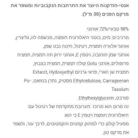
אנטי-הזדקנות היוצר את התרחבות הנקבוביות ומשפר את
מרקם הפנים (30 מ"ל).
98% טבעי/72% אורגני
מרכיבים: מים, בוטני היאלורונית חומצה, מכשפה לוז, גליצרין,
אורגני אלוורה תמצית, רטינול, חיטה נבט שמן,
אורגני שמן חוחובה, ויטמין E, אורגני ירוק תה תמצית, תמצית
פרופוליס, אורגני Gotu קולה תמצית, תמצית בצבוץ,
תמצית שן הארי, פראי גרניום Extarct, Hydoxyethyl
Ethylcellulose, Carrageenan מסטיק, נתרן בנזואט, Po-
Tassium
סורבט, Ethylhexylglycerin.
זה סרום הוא מרוכז תערובת מתקדמת של רטינול עם
היאלורונית חומצת ויטמין E כי הוא
מפעיל קולגן כדי למחוק קמטים והקמטוטים, לרכך עור, ולשפר
את מרקם טון.