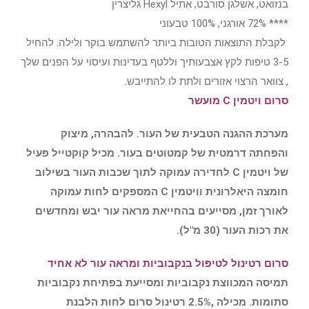
בנזואט, אשלגן סורבט, אתיל Hexyl גליצרין
**** 72% אורגני, 100% טבעוני
לקבלת התוצאות הטובות ביותר להשתמש בוקר ולילה. להחיל
3-5 טיפות לקץ אצבעותיך וללטף בעדינות ועיסוי על הפנים שלך
, צוואר הרצוי אזורים ולתת לו להתייבש.
סרום ויטמין C מועשר
מערכת ההגנה הטבעית של העור. להבהרה, מיצוק
והפחתה דרמטית של קמטוטים בעור. מכיל קוקטייל פעיל
של ויטמין C לחדירה עמוקה לתוך שכבות העור בשילוב
חומצה היאלרונית וויטמין C המספקים לחות עמוקה
לאורך זמן, מסייעים בהחייאת מראה עור יבש ומחדשים
את רכות העור (30 מ"ל).
סרום רטינול לטיפול בנקבוביות ומראה עור לא אחיד
תמיסה המכווצת נקבוביות ומסייעת בפתיחת נקבוביות
סתומות. מכילה ,2.5% רטינול סרום לחות הלבנת