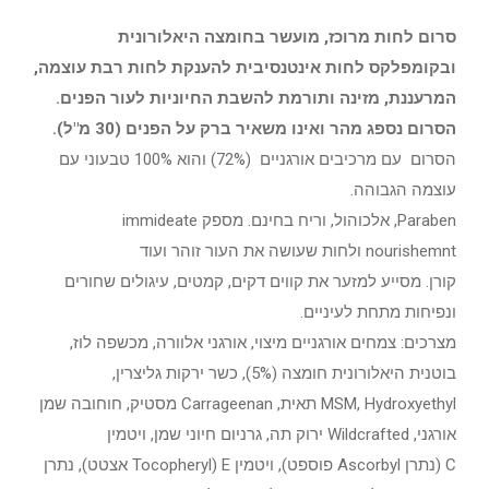
סרום לחות מרוכז, מועשר בחומצה היאלורונית
ובקומפלקס לחות אינטנסיבית להענקת לחות רבת עוצמה,
המרעננת, מזינה ותורמת להשבת החיוניות לעור הפנים.
הסרום נספג מהר ואינו משאיר ברק על הפנים (30 מ"ל).
הסרום עם מרכיבים אורגניים (72%) והוא 100% טבעוני עם
עוצמה הגבוהה.
Paraben, אלכוהול, וריח בחינם. מספק immideate
nourishemnt ולחות שעושה את העור זוהר ועוד
קורן. מסייע למזער את קווים דקים, קמטים, עיגולים שחורים
ונפיחות מתחת לעיניים.
מצרכים: צמחים אורגניים מיצוי, אורגני אלוורה, מכשפה לוז,
בוטנית היאלורונית חומצה (5%), כשר ירקות גליצרין,
MSM, Hydroxyethyl תאית, Carrageenan מסטיק, חוחובה שמן
אורגני, Wildcrafted ירוק תה, גרניום חיוני שמן, ויטמין
C (נתרן Ascorbyl פוספט), ויטמין E (Tocopheryl אצטט), נתרן