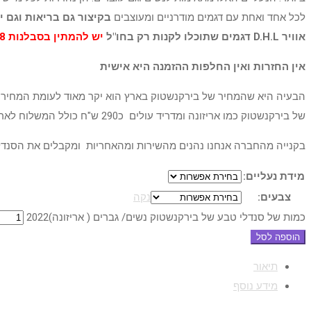
לכל אחד ואחת עם דגמים מודרניים ומעוצבים
בקיצור גם בריאות וגם 
אוויר D.H.L דגמים שתוכלו לקנות רק בחו"ל
יש להמתין בסבלנות 17-18 ימים לקבלת הסנדלים עם שליח לבית
אין החזרות ואין החלפות ההזמנה היא אישית
הבעיה היא שהמחיר של בירקנשטוק בארץ הוא יקר מאוד לעומת המחיר ש
של בירקנשטוק כמו אריזונה ומדריד עולים כ290 ש"ח כולל המשלוח לארץ, כאשר בישראל קשה מאוד להשיג אותם בפחות מ500-600 ש"ח.
בקנייה מהחברה אנחנו נהנים מהשירות ומהאחריות ומקבלים את הסנדל
מידת נעליים:
צבעים:
נקה
כמות של סנדלי טבע של בירקנשטוק נשים/ גברים ( אריזונה)2022
הוספה לסל
תיאור
מידע נוסף