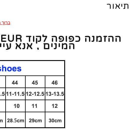
תיאור
ברוך
הבא ל- 
ה
המינים , אנא עי