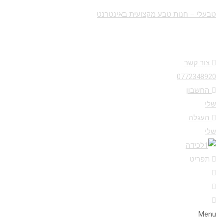
טבעלי – חנות טבע מקצועית באינטרנט
צור קשר
0772348920
החשבון
שלי
העגלה
שלי
תפריט
Menu