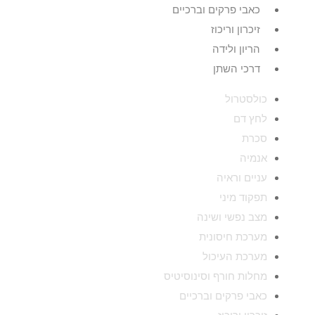
כאבי פרקים וברכיים
זיכרון וריכוז
הריון ולידה
דרכי השתן
כולסטרול
לחץ דם
סכרת
אנמיה
עניים וראיה
תפקוד מיני
מצב נפשי ושינה
מערכת חיסונית
מערכת העיכול
מחלות חורף וסינוסיטיס
כאבי פרקים וברכיים