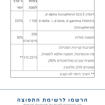
כמות
% ערך
למנה
יומי
ויטמין E (כמו d-alpha tocopherol,
בתוספת d-beta, d-gamma, ו- d-delta
100 I
333%
tocopherols)
200
חומצה פולית
50%
מיקרוגרם
תערובת קניינית המכילה:
מיו-אינוסיטול, חומצה אלפא ליפואית,
2215 מ"ג
**
תמצית ענבים (פוליפנולים 90%),
קואנזים Q10, מלטונין.
** הערך היומי לא נקבע
הרשמו לרשימת התפוצה