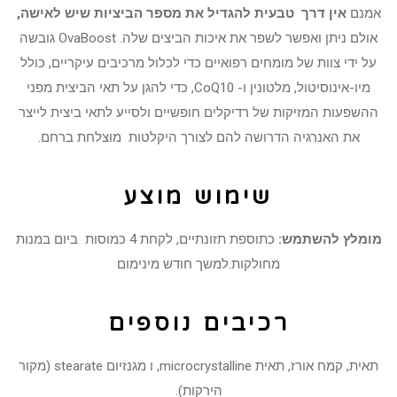
אמנם
אין דרך טבעית להגדיל את מספר הביציות שיש לאישה,
אולם ניתן ואפשר לשפר את איכות הביצים שלה. OvaBoost גובשה
על ידי צוות של מומחים רפואיים כדי לכלול מרכיבים עיקריים, כולל
מיו-אינוסיטול, מלטונין ו- CoQ10, כדי להגן על תאי הביצית מפני
ההשפעות המזיקות של רדיקלים חופשיים ולסייע לתאי ביצית לייצר
את האנרגיה הדרושה להם לצורך היקלטות מוצלחת ברחם.
שימוש מוצע
מומלץ להשתמש:
כתוספת תזונתיים, לקחת 4 כמוסות ביום במנות
מחולקות.למשך חודש מינימום
רכיבים נוספים
תאית, קמח אורז, תאית microcrystalline, ו מגנזיום stearate (מקור
הירקות).