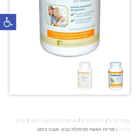
פתח סרגל
עמוד הבית
/
כל המוצרים
/
פורמולות לפי מצב רפואי
/
הריון
ולידה
/ פוריות האשה פורמולת טבע -אובה בוסט