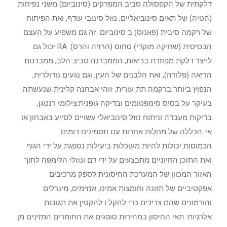
דלקתית של הקפסולה סביב המפרקים (סינוביום) משני נפיחות
(הטיה) של תאים סינוביאליים, נוזל סינובי עודף, ואת הפיתוח
של רקמה סיבית (פאנוס) ב סינוביום. זה גם משפיע על העצם
הבסיסית (שחיקה מוקדי) סחוס (הרזיה והרס). RA יכול גם
לייצר דלקת מפוזרת בריאות, הממברנה סביב הלב, ממברנות
הריאה (פלורה), ואת הלבנים של העין, וגם נגעים נודולרית,
הנפוץ ביותר ברקמה תת עורית. זוהי אבחנה קלינית שנעשתה
בעיקר על בסיס סימפטומים ובדיקה גופנית.צילומי רנטגן,
בדיקות מעבדה וניתוח נוזל סינוביאלי עשויים לסייע באבחון או
אי-הכללה של מחלות אחרות עם תסמינים דומים.
הכמוסות יכולות להיות מעוכלות ביעילות נספגת על ידי הגוף
ואת התוכן החיוניים מתבצעים על ידי דם ונוזלי הלימפה לתוך
האזור המכוון של המערכת החיסונית לספק מרכיבים
אפקטיביים של תזונה וחומצות אמינו, אנזימים, מינרלים
והורמונים שהם צריכים כדי להקל ו להקטין את תגובות
אלרגיות. תאי החיסון במהירות סופגים את החומרים המזינים מן