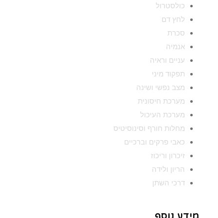
כולסטרול
לחץ דם
סכרת
אנמיה
עניים וראיה
תפקוד מיני
מצב נפשי ושינה
מערכת חיסונית
מערכת העיכול
מחלות חורף וסינוסיטיס
כאבי פרקים וברכיים
זיכרון וריכוז
הריון ולידה
דרכי השתן
מידע נוסף