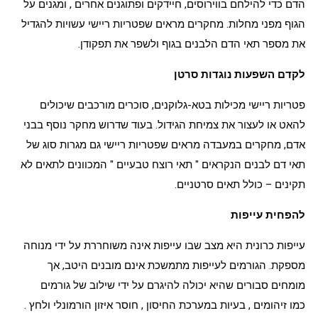
הדם כדי להילחם בווירוסים, חיידקים ופתוגנים אחרים
,
ומגנים על
הגוף מפני מחלות. מחקרים מראים שפטריות ריישי עשויות להגדיל
את מספר תאי הדם הלבנים בגוף ולשפר את תפקודן.
לקדם השפעות נוגדות סרטן
פטריות ריישי מכילות בטא-גלוקנים,
סוכרים מורכבים
שיכולים
להאט או לעצור את צמיחת הגידול. בעוד שדרוש מחקר נוסף בבני
אדם, מחקרים במעבדה מראים שפטריות ריישי גם מגרות סוג של
תאי דם לבנים הנקראים "
תאי רוצח טבעיים
" המכוונים לתאים לא
תקינים – כולל תאים סרטניים.
להפחית עייפות
עייפות כרונית
היא מצב שבו עייפות אינה משוחררת על ידי מנוחה
מספקת. הגורמים לעייפות מתמשכת אינם מובנים היטב, אך
מומחים סבורים שהיא יכולה להיגרם על ידי שילוב של גורמים
כמו זיהומים
,
בעיות במערכת
החיסון ,
חוסר איזון הורמונלי
ולחץ
.