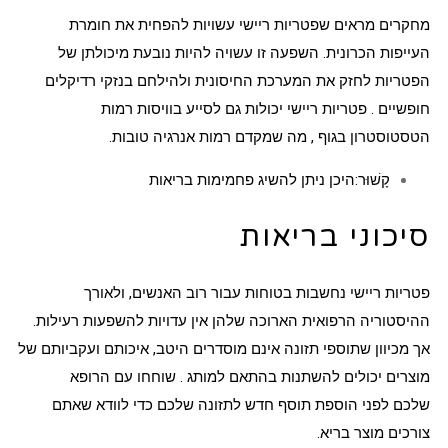
מחקרים מראים שפטריות ריישי עשויות להפחית את חומרת
העייפות הכרונית. השפעה זו עשויה להיות נובעת מיכולתן של
הפטריות לחזק את המערכת החיסונית ולהילחם
בנזקי רדיקלים
חופשיים . פטריות ריישי יכולות גם לסייע בוויסות
רמות
הטסטוסטרון
בגוף , מה שמקדם רמות אנרגיה טובות.
קָשׁוּר:
היכן ניתן להשיג פחמימות בריאות
סיכוני בריאות
פטריות ריישי נחשבות בטוחות עבור רוב האנשים, ולאורך
ההיסטוריה הרפואית הארוכה שלהן אין עדויות להשפעות רעילות.
אך מכיוון שתוספי תזונה אינם מוסדרים היטב, איכותם ועקביותם של
מוצרים
יכולים להשתנות בהתאם למותג
.
שוחחו עם הרופא
שלכם
לפני הוספת תוסף חדש לתזונה שלכם כדי לוודא שאתם
צורכים מוצר בריא.