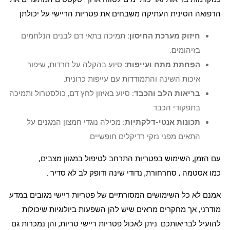
הרפואה הסינית העתיקה משבחים את פטריות הריישי על יכולתן
חיזוק מערכת החיסון:
תמיכה בתאי דם לבנים הנלחמים
בזיהומים.
הפחתת מתח ועייפות:
סיוע בהקלה על חרדות, שיפור
איכות השינה והתמודדות עם עייפות כרונית.
בריאות הלב והכבד:
סיוע באיזון לחץ דם, כולסטרול ותמיכה
בתפקודי הכבד.
תכונות אנטי-דלקתיות:
מכילה נוגדי חמצון המגנים על
התאים מפני נזקי רדיקלים חופשיים.
עם הזמן, השימוש בפטריות התרחב לטיפול במגוון מצבים,
כמו
אסטמה
, סחרחורת,
נדודי שינה
ודופק
לב לא סדיר
.
אמנם לא כל השימושים המסורתיים של פטריות ריישי מגובים במדע
מודרני, אך מחקרים מראים שיש להן השפעות ביולוגיות שיכולות
להועיל לבריאותכם. ניתן לאכול פטריות ריישי טריות, והן נמכרות גם