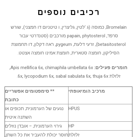
רכיבים נוספים
Bromelain, כמוסה (ג 'לטין, גליצרין, ו טיטניום דו חמצני), שורש
סרפד, papain, phytosterol מורכבים (סטנדרטי עבור
betasitosterol), זרעי דלעת, pygeum, ראה דקלון, דו תחמוצת
הסיליקון, חומצה סטארית, חומצת אמינו חומצה אצטט.
חומרים פעילים:
Apis mellifica 6x, chimaphila umbellata 6x,
זלזלת 6x, lycopodium 6x, sabal sabulata 6x, thuja 6x.
מרכיב הומיאופתי
** סימפטומים אפשריים
כתובת
HPUS
נגעים של הערמונית; תכופים או
השתנה איטית
HP
גירוי הערמונית; – אובדן נוזלים
זלזלת
חוסר יכולת להעביר את כל השתן,