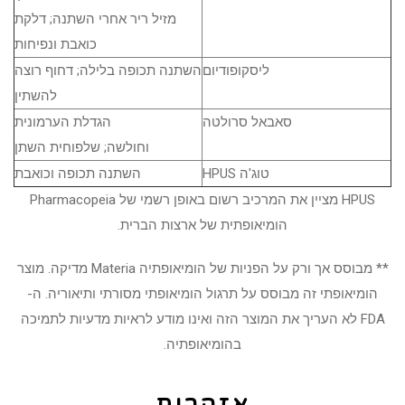
מזיל ריר אחרי השתנה; דלקת
כואבת ונפיחות
ליסקופודיום
השתנה תכופה בלילה; דחוף רוצה
להשתין
סאבאל סרולטה
הגדלת הערמונית
וחולשה; שלפוחית ​​השתן
טוג'ה HPUS
השתנה תכופה וכואבת
HPUS מציין את המרכיב רשום באופן רשמי של Pharmacopeia
הומיאופתית של ארצות הברית.
** מבוסס אך ורק על הפניות של הומיאופתיה Materia מדיקה. מוצר
הומיאופתי זה מבוסס על תרגול הומיאופתי מסורתי ותיאוריה. ה-
FDA לא העריך את המוצר הזה ואינו מודע לראיות מדעיות לתמיכה
בהומיאופתיה.