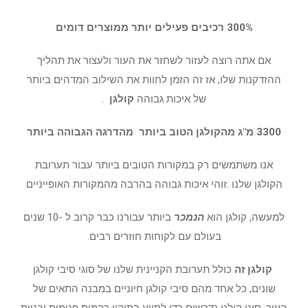
300% רכיבים פעילים יותר ממוצרים דומים
אם אתה רוצה לעזור לשחזר את העור ולעצור את תהליך
ההזדקנות שלו, אז זה הזמן לחוות את השילוב המדהים ביותר
של איכות גבוהה
קולגן
.
3300 מ"ג מהקולגן הטוב ביותר מהדרגה הגבוהה ביותר
אנו משתמשים רק במקורות הטובים ביותר עבור תערובת
הקולגן שלנו .זוהי איכות גבוהה בהרבה מהמקורות האופייניים
למעשה, קולגן הוא
הנמכר
ביותר עבורנו כבר קרוב ל -10 שנים
בעולם עם לקוחות חוזרים רבים.
קולגן זה
כולל תערובת הקניינית שלנו של סוגי סיבי קולגן
שונים, כל אחד מהם סיבי קולגן חיוניים במבנה התאים של
העור. סוגי קולגן נדרשים כדי לסייע בתיקון רקמות פגומות ובניית