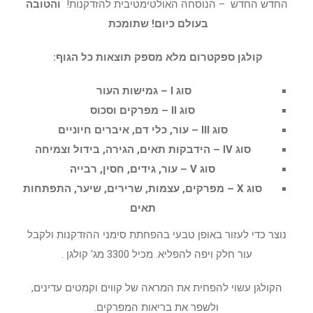
החדש החדש – הנוסחה האולטימטיבית להזדקנות!
והטובה
בעולם כיום! שתומכת
קולגן ספקטרום מלא מספק תוצאות כל הגוף:
סוג I – גמישות העור
סוג II – מפרקים וסכוס
סוג III – עור, כלי דם, איברים חיוניים
סוג IV – הידבקות תאים, הגירה, בידול וצמיחה
סוג V – עור, גידים, חסין, רבייה
סוג X – מפרקים, עצמות, שרירים, שיער, התפתחות
תאים
נוצר כדי לעזור באופן טבעי בהפחתת סימני ההזדקנות ולקבל
עור חלק ויפה להפליא. מכיל 3300 מג' קולגן .
הקולגן עשוי להפחית את המראה של קווים וקמטים עדינים,
ולשפר את בריאות המפרקים.