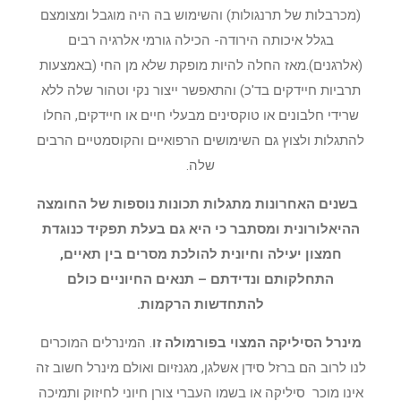
(מכרבלות של תרנגולות) והשימוש בה היה מוגבל ומצומצם
בגלל איכותה הירודה- הכילה גורמי אלרגיה רבים
(אלרגנים).מאז החלה להיות מופקת שלא מן החי (באמצעות
תרביות חיידקים בד'כ) והתאפשר ייצור נקי וטהור שלה ללא
שרידי חלבונים או טוקסינים מבעלי חיים או חיידקים, החלו
להתגלות ולצוץ גם השימושים הרפואיים והקוסמטיים הרבים
שלה.
בשנים האחרונות מתגלות תכונות נוספות של החומצה
ההיאלורונית ומסתבר כי היא גם בעלת תפקיד כנוגדת
חמצון יעילה וחיונית להולכת מסרים בין תאיים,
התחלקותם ונדידתם – תנאים החיוניים כולם
להתחדשות הרקמות.
מינרל הסיליקה המצוי בפורמולה זו
. המינרלים המוכרים
לנו לרוב הם ברזל סידן אשלגן, מגנזיום ואולם מינרל חשוב זה
אינו מוכר סיליקה או בשמו העברי צורן חיוני לחיזוק ותמיכה