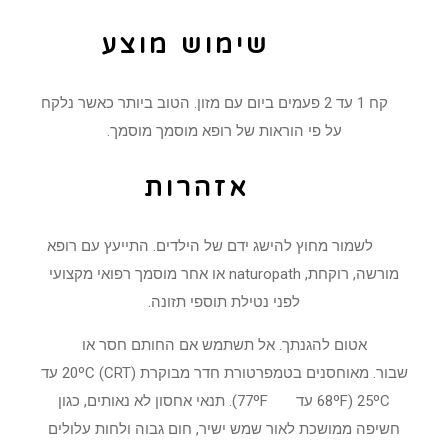
שימוש מוצע
קח 1 עד 2 פעמים ביום עם מזון. הטוב ביותר כאשר נלקח
על פי הוראות של רופא מוסמך מוסמך.
אזהרות
לשמור מחוץ להישג ידם של הילדים. התייעץ עם רופא
מורשה, רוקחת, naturopath או אחר מוסמך רפואי מקצועי
לפני נטילת תוספי תזונה.
אטום להגנתך. אל תשתמש אם החותם חסר או
שבור. מאוחסנים בטמפרטורת חדר מבוקרת (CRT) 20ºC עד
25ºC (68ºF עד 77ºF). תנאי אחסון לא נאותים, כגון
חשיפה ממושכת לאור שמש ישיר, חום גבוה ולחות עלולים