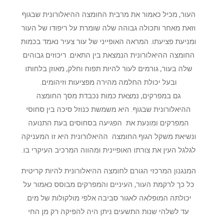
העור, מכיל כאמור את מרבית החומצה ההיאלורונית שבגוף
וזאת מאחר ותכולה גבוהה שלה שומרת על ריפודו של העור
ומניעת פציעתו. המראה האופייני של עור צעיר נאמד בכמות
החומצה ההיאלורונית הנמצאת בין התאים. ריכוזים גבוהים
שלה בעור, גורמים לעור להיות תפוח וחלק, מאוזן בלחותו
ובעל יכולת החלמה מהירה מפציעות וזיהומים.
גם במפרקים, נמצאת כמות נכבדת מסך החומצה
ההיאלורונית שבגוף. היא משמשת כנוזל סיכה בין סחוסי
המפרקים ומונעת את הפגיעה בסחוסים בעת התנועה
ונשיאת משקל הגוף.החומצה ההיאלורונית היא זו המעניקה
לגלגל העין את צורתו האופיינית ומהווה המרכיב העיקרי בו.
המנגנון המרכזי הגורם לחומצה ההיאלורונית להיות קריטית
כל כך לרקמת העור, העיניים והמפרקים מבוסס כאמור על
יכולתה המופלאה לאגור סביבה אלפי מולקולות של מים.
עד לשלהי שנות התשעים ניתן היה להפיקה רק מן החי