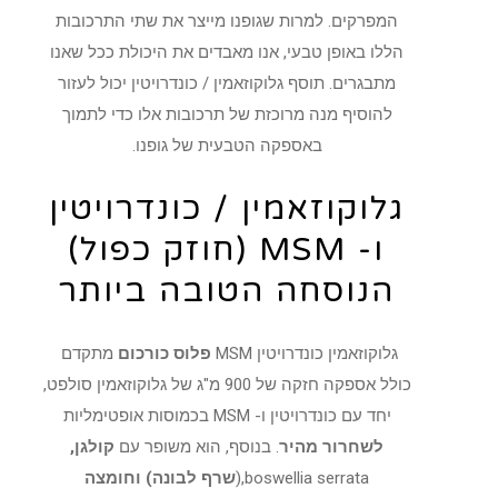
המפרקים. למרות שגופנו מייצר את שתי התרכובות
הללו באופן טבעי, אנו מאבדים את היכולת ככל שאנו
מתבגרים. תוסף גלוקוזאמין / כונדרויטין יכול לעזור
להוסיף מנה מרוכזת של תרכובות אלו כדי לתמוך
באספקה ​​הטבעית של גופנו.
גלוקוזאמין / כונדרויטין
ו- MSM (חוזק כפול)
הנוסחה הטובה ביותר
גלוקוזאמין כונדרויטין MSM
פלוס כורכום
מתקדם
כולל אספקה ​​חזקה של 900 מ"ג של גלוקוזאמין סולפט,
יחד עם כונדרויטין ו- MSM בכמוסות אופטימליות
לשחרור מהיר
. בנוסף, הוא משופר עם
קולגן,
boswellia serrata,(
שרף לבונה)
וחומצה