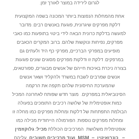
לגרום לירידה במוצר לאורך זמן.
אחת מהמחלות הנפוצות ביותר המכונה בשפה המקצועית
דלקת מפרקים שיגרונית, פוגעת באנשים רבים. מדובר
למעשה בדלקת כרונית הבאה לידי ביטוי בתופעות כמו כאבי
מפרקים, נפיחות ונוקשות שלהם. ברוב המקרים הכאבים
מופיעים במפרקי הברכיים, מפרקי כף היד ולעתים גם
במרפקים. דלקת זו ודלקות מפרקים מסוגים שונים פוגעות
בצורה ניכרת באיכות חייהם של אנשים מבוגרים, ספורטאים,
אנשים שמרבים לשבת במשרד ולהקליד ושאר אנשים
שהמערכת החיסונית שלהם תקפה את הרקמה
הסינוביאלית במפרקים. מוצר חדש שפותח לאחרונה המכיל
כמות אופטימלית של שלושה רכיבים התומכים בפעולה
הבולמת התפתחות של דלקות ומחלות מפרקים כמו מחלה זו
ומחלות מפרקים נוספות. הפורמולה הייחודית מכילה כמו
אופטימלית משלושת המרכיבים הכוללת
מכיל: גלוקוזמין
– כונרואיטין – MSM ועוד מרכיבים חשובים
עליהם