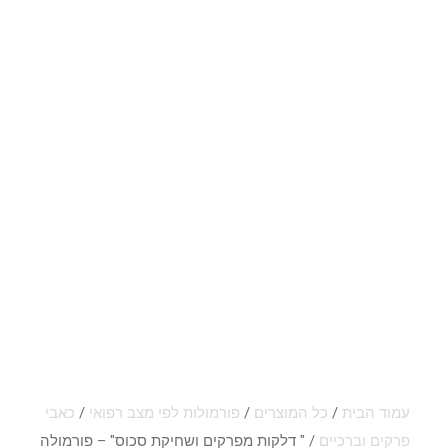
עמוד הבית
/
כל המוצרים
/
פורמולות לפי מצב רפואי
/
כאבי
פרקים וברכיים
/ " דלקות מפרקים ושחיקת סכוס" – פורמולה