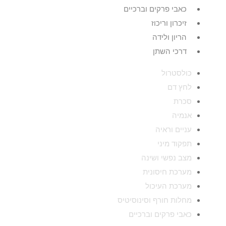
כאבי פרקים וברכיים
זיכרון וריכוז
הריון ולידה
דרכי השתן
כולסטרול
לחץ דם
סכרת
אנמיה
עניים וראיה
תפקוד מיני
מצב נפשי ושינה
מערכת חיסונית
מערכת העיכול
מחלות חורף וסינוסיטיס
כאבי פרקים וברכיים