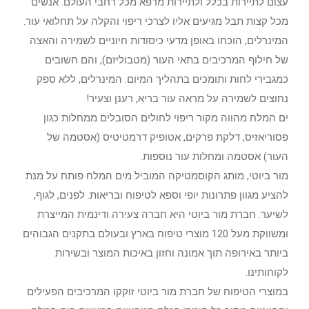
עצום לתיירות בכלל ולתיירות מרפא מכל רחבי העולם. אנשים
מכל קצות תבל מגיעים אליו לצרכי ריפוי והקלה על תחלואי עור.
המינרלים, הוכחו באופן מדעי כיסודות חיוניים לשמירה והאצה
של חילוף המרכיבים בתאי העור (מטבוליזם), והם חשובים
כמגבירי לחות ותומכים בתהליך המיום. המינרלים, ללא ספק
נחוצים לשמירה על מראה עור בריא, רענן וצעיר!
ים המלח מהווה מקור ריפוי לחולים הסובלים ממחלות כגון
פסוריאזיס, דלקת פרקים, אטופיק דרמטיטיס (אסטמה של
העור) אסטמה ומחלות עור נוספות.
מור ביוטי, מותג הקוסמטיקה המוביל מים המלח פותח על מנת
להציע מגוון פתרונות יופי וספא לטיפוח ובריאות. לפנים, לגוף,
לשיער. חברת מור ביוטי היא חברה צעירה ודינמית המייצרת
ומשווקת מעל 120 מוצרי טיפוח בארץ ובעולם בתקנים הגבוהים
ביותר באירופה תוך אמונה וחזון באיכות המוצר ובשירות
לקוחותינו.
במוצרי הטיפוח של חברת מור ביוטי זוקקו המרכיבים הפעילים