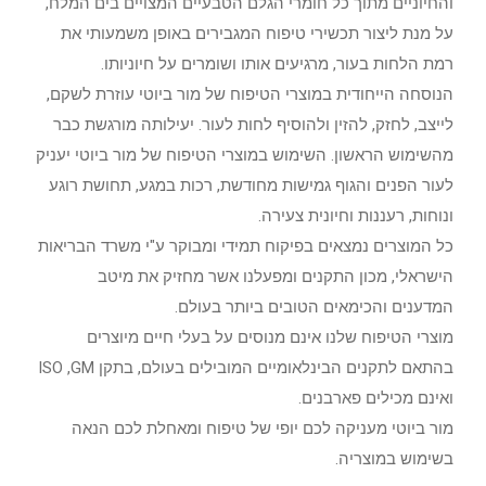
והחיוניים מתוך כל חומרי הגלם הטבעיים המצויים בים המלח,
על מנת ליצור תכשירי טיפוח המגבירים באופן משמעותי את
רמת הלחות בעור, מרגיעים אותו ושומרים על חיוניותו.
הנוסחה הייחודית במוצרי הטיפוח של מור ביוטי עוזרת לשקם,
לייצב, לחזק, להזין ולהוסיף לחות לעור. יעילותה מורגשת כבר
מהשימוש הראשון. השימוש במוצרי הטיפוח של מור ביוטי יעניק
לעור הפנים והגוף גמישות מחודשת, רכות במגע, תחושת רוגע
ונוחות, רעננות וחיונית צעירה.
כל המוצרים נמצאים בפיקוח תמידי ומבוקר ע"י משרד הבריאות
הישראלי, מכון התקנים ומפעלנו אשר מחזיק את מיטב
המדענים והכימאים הטובים ביותר בעולם.
מוצרי הטיפוח שלנו אינם מנוסים על בעלי חיים מיוצרים
בהתאם לתקנים הבינלאומיים המובילים בעולם, בתקן ISO ,GM
ואינם מכילים פארבנים.
מור ביוטי מעניקה לכם יופי של טיפוח ומאחלת לכם הנאה
בשימוש במוצריה.