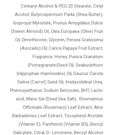
Cetearyl Alcohol & PEG 20 Stearate, Cetyl
Acohol, Butyrospermum Parkii (Shea Butter),
Isopropyl Myristate, Prunus Amygdalus Dulcis
(Sweet Almond) Oil, Olea Europaea (Olive) Fruit
Oil, Dimethicone, Glycerin, Persea Gratissima
(Avocado) Oil, Carica Papaya Fruit Extract,
Fragrance, Honey, Punica Granatum
(Pomegranate)Seed Oil, Seabuckthorn
(Hippophae rhamnoides) Oil, Daucus Carota
Sativa (Carrot) Seed Oil, Imidazolidinyl Urea,
Phenoxyethanol, Sodium Benzoate, BHT, Lactic
acid, Maris Sal (Dead Sea Salt), Rosmarinus
Officinalis (Rosemary) Leaf Extract, Aloe
Barbadensis Leaf Extract, Tocopheryl Acetate
(Vitamin E), Panthenol (Vitamin B5), Benzyl
Salicylate, Citral, D- Limonene, Benzyl Alcohol