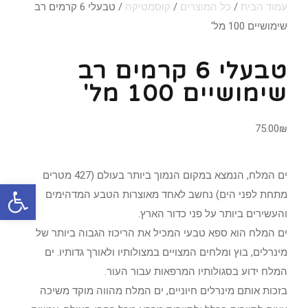
עמוד הבית
/
כל המוצרים
/
קוסמטיקה
/ טבעלי 6 קרמים רב
שימושיים 100 מל'
טבעלי 6 קרמים רב
שימושיים 100 מל'
75.00
₪
ים המלח, הנמצא במקום הנמוך ביותר בעולם (427 מטרים
פתח סרגל
מתחת לפני הים) נחשב לאחד מאוצרות הטבע המדהימים
והעשירים ביותר על פני כדור הארץ.
ים המלח הוא ספא טבעי המכיל את הריכוז הגבוה ביותר של
מינרלים, בוץ ומלחים המצויים במצולותיו ולאורך גדותיו. ים
המלח ידוע בסגולותיו המרפאות עבור העור.
בזכות אותם מינרלים חיוניים, ים המלח מהווה מוקד משיכה