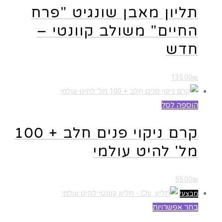
תליון מאבן שונגיט "פרח
החיים" משולב קוונטי –
חדש
135.00
₪
הוספה לסל
קרם ניקוי פנים חלב + 100
מל' להיט עולמי
55.00
₪
מבצע!
בחר אפשרויות
למוצר זה יש מספר סוגים. ניתן לבחור את
האפשרויות בעמוד המוצר