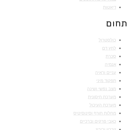
דיאטות
תחום
כולסטרול
לחץ דם
סכרת
אנמיה
עניים וראיה
תפקוד מיני
מצב נפשי ושינה
מערכת חיסונית
מערכת העיכול
מחלות חורף וסינוסיטיס
כאבי פרקים וברכיים
זיכרון וריכוז