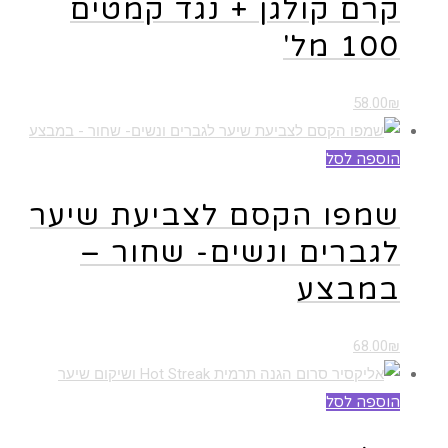
קרם קולגן + נגד קמטים
100 מל'
58.00
₪
הוספה לסל
שמפו הקסם לצביעת שיער
לגברים ונשים- שחור –
במבצע
68.00
₪
הוספה לסל