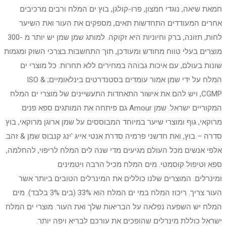
חמאת שיאה, נוגדי חמצון, פרו-קולגן, בוץ ים המלח ורבים מרכיבים
אחרים המעודדים התחדשות תאים, מספקים את העור ואת השיער
לחות, תזונה, ברק וחיוניות היא זקוקה. למותג שמן שמן יש יותר מ -300
מוצרים בעלי טווח מחודש ומעודכן, תוך התחשבות בצרכי השוק ומגמות
שונות בעולם, עם איכות גבוהה במחירים ללא תחרות. כל מוצרי ים
המלח על ידי שמן אמור עומדים בסטנדרטים בינלאומיים; ISO &
CGMP, ויש להם את אישור התאחדות התעשיינים של מוצרי ים המלח
המקוריים ישראל. שמן Amour גם פיתחה את המותגים ספא פנים
מרוקאי, גוף ומוצרי שיער במיוחד המבוססים על שמן ארוגן מרוקאי, בוץ
סדרה – בוץ, ואת חדשני פרמיה סדרת אנטי אייג 'ינג קנבוס שמן & זהב.
אלפי אנשים מכל העולם מגיעים מדי שנה לים המלח לריפוי, להחלמה,
ספא וטיפול קוסמטי. מים המלח מכיל הרבה ויטמינים
ומינרלים. המוצרים שלנו כוללים את המינרלים הטובים ביותר אשר
העור צריך. ריכוז המלח במי ים המלח הוא 33% (בים 3% בלבד). מים
המלח יש השפעה נפלאה על הבריאות שלך ואת העור. מוצרי ים המלח
ישראל כוללת מינרלים שהופכים את עורכם לבריא ויפה יותר.