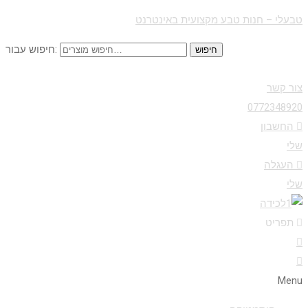
טבעלי – חנות טבע מקצועית באינטרנט
חיפוש עבור:
חיפוש
צור קשר
0772348920
החשבון
שלי
העגלה
שלי
תפריט
Menu