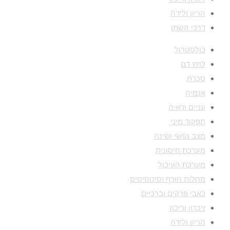
הריון ולידה
דרכי השתן
כולסטרול
לחץ דם
סכרת
אנמיה
עניים וראיה
תפקוד מיני
מצב נפשי ושינה
מערכת חיסונית
מערכת העיכול
מחלות חורף וסינוסיטיס
כאבי פרקים וברכיים
זיכרון וריכוז
הריון ולידה