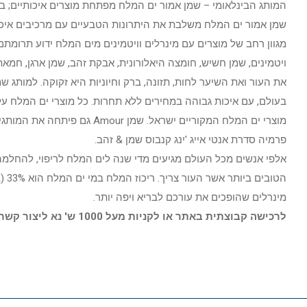
המותג הבינלאומי – שמן אמור ים המלח מפתחת מוצרים איכותיים; בין 
שמן אמור ים המלח משלבת את היתרונות הטבעיים עם מרכיבים איכות
מגוון רחב של מוצרים עם מינרלים וויטמינים מים המלח ידוע תרומתם
ויטמינים, שמן חשיש, חומצה היאלורונית, אבקת זהב, שמן ארגן, חמא
מוצרי ים המלח המקוריים ישרא
פרמיה סדרת אנטי אייג 'ינג קנבוס שמן & זהב.
אלפי אנשים מכל העולם מגיעים מדי שנה לים המלח לריפוי, להחלמה,
מינרלים שהופכים את עורכם לבריא ויפה יותר.
לרכישה קבוצתית באתר או לקניות מעל 1000 ש' נא ליצור קשר באתר וגם בטלפון:0772348920