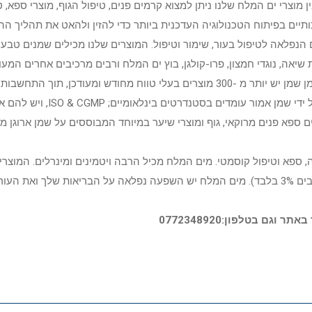
מוצרי ים המלח שלנו ניתן למצוא קרמים פנים, טיפול הגוף, מוצרי ספא, ט
יים בפיתוח הטכנולוגיה העדכנית ביותר כדי להזין ולהאט את תהליך הה
 הנפלאה לטיפול בעור, שימור וטיפול. המוצרים שלנו מכילים שמנים טבעי
ת שיאה, נוגדי חמצון, פרו-קולגן, בוץ ים המלח ורבים מרכיבים אחרים ה
את העור ואת השיער לחות, תזונה, ברק וחיוניות היא זקוקה. למותג שמן שמן יש יותר מ -300 מוצרים בעלי טוו
בעולם, עם איכות גבוהה במחירים ללא תחרו
ל. שמן Amour גם פיתחה את המותגים ספא פנים מרוקאי, גוף ומוצרי שיער במיוחד המבוססים על שמ
 ספא וטיפול קוסמטי. מים המלח מכיל הרבה ויטמינים ומינרלים. המוצרי
הטובים ביותר אשר העור צריך. ריכוז המלח במי ים המלח הוא 33% (בים 3% בלבד). מים המלח יש השפעה נפלאה על 