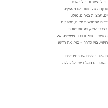
יפול שיער וטיפול באדם.
זדקנות של העור. אנו מספקים
ים, תמציות צמחים, מולטי
מעודדים התחדשות תאים, מספקים
ח מחודש ומעודכן, תוך התחשבות בצרכי השוק ומגמות שונות
ת. כל מוצרי ים המלח על ידי שמן אמור עומדים בסטנדרטים בינלאומיים; ISO & CGMP, ויש להם את אישור התאחדות התעשיינים של
ן ארוגן מרוקאי, בוץ סדרה – בוץ, ואת חדשני
ם שלנו כוללים את המינרלים
הבריאות שלך ואת העור. מוצרי ים המלח ישראל כוללת