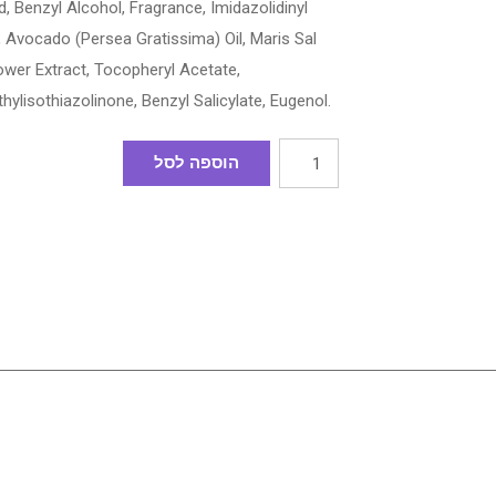
, Benzyl Alcohol, Fragrance, Imidazolidinyl
, Avocado (Persea Gratissima) Oil, Maris Sal
ower Extract, Tocopheryl Acetate,
hylisothiazolinone, Benzyl Salicylate, Eugenol.
הוספה לסל