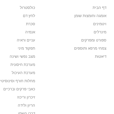
דף הבית
כולסטרול
אומגה וחומצות שומן
לחץ דם
ויטמינים
סכרת
מינרלים
אנמיה
ספורט ומפרקים
עניים וראיה
צמחי מרפא ותוספים
תפקוד מיני
דיאטות
מצב נפשי ושינה
מערכת חיסונית
מערכת העיכול
מחלות חורף וסינוסיטי
כאבי פרקים וברכיים
זיכרון וריכוז
הריון ולידה
דרכי השתן