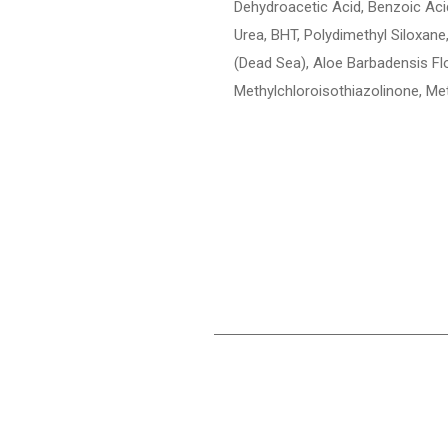
Dehydroacetic Acid, Benzoic Acid
Urea, BHT, Polydimethyl Siloxane
(Dead Sea), Aloe Barbadensis Fl
Methylchloroisothiazolinone, Met