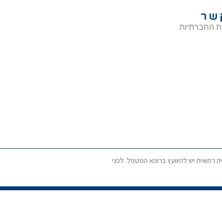
שר
ת החברתיות
ה רפואית יש להיוועץ ברופא המטפל. לפני