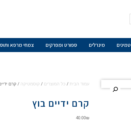
יטמינים
מינרלים
ספורט ומפרקים
צמחי מרפא ותוספ
עמוד הבית
/
כל המוצרים
/
קוסמטיקה
/ קרם ידיים
קרם ידיים בוץ
40.00
₪