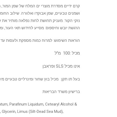
קרם ידיים מסדרת מוצרי ים המלח של שמן המור, 
ושמנים טבעיים, שמן אבוקדו ואלוורה. שילוב החומ
נזקי הקור. מעניק תחושת לחות נפלאה מותיר את עו
הרגשת יובש וחיספוס. מסייע לחידוש תאי העור, ומ
הוראות השימוש: למרוח כמות מספקת ולעסות עד לס
מכיל :100 מ"ל
אינו מכיל SLS ופראבן
בעל תו תקן: מכיל בוץ שחור ומינרליים טבעיים מי
ברישיון משרד הבריאות
latum, Parafinum Liquidum, Cetearyl Alcohol &
, Glycerin, Limus (Silt-Dead Sea Mud),