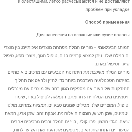
и блестящими, легко расчесываются и не доставляют
проблем при укладке.
Способ применения
Для нанесения на влажные или сухие волосы
המותג הבינלאומי – מור ים המלח מפתחת מוצרים איכותיים; בין מוצרי
ים המלח שלנו ניתן למצוא קרמים פנים, טיפול הגוף, מוצרי ספא, טיפול
שיער וטיפול באדם.
מור ים המלח משלבת את היתרונות הטבעיים עם מרכיבים איכותיים
בפיתוח הטכנולוגיה העדכנית ביותר כדי להזין ולהאט את תהליך
ההזדקנות של העור. אנו מספקים מגוון רחב של מוצרים עם מינרלים
וויטמינים מים המלח ידוע תרומתם הנפלאה לטיפול בעור, שימור
וטיפול. המוצרים שלנו מכילים שמנים טבעיים, תמציות צמחים, מולטי
ויטמינים, שמן חשיש, חומצה היאלורונית, אבקת זהב, שמן ארגן, חמאת
שיאה, נוגדי חמצון, פרו-קולגן, בוץ ים המלח ורבים מרכיבים אחרים
המעודדים התחדשות תאים, מספקים את העור ואת השיער לחות,