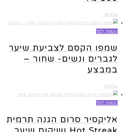
58.00
₪
הוספה לסל
שמפו הקסם לצביעת שיער
לגברים ונשים- שחור –
במבצע
68.00
₪
הוספה לסל
אליקסיר סרום הגנה תרמית
Hot Streak ושיקום שיער