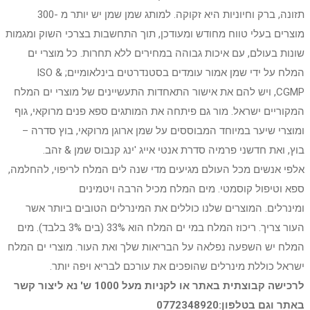
תזונה, ברק וחיוניות היא זקוקה. למותג שמן שמן יש יותר מ -300
מוצרים בעלי טווח מחודש ומעודכן, תוך התחשבות בצרכי השוק ומגמות
שונות בעולם, עם איכות גבוהה במחירים ללא תחרות. כל מוצרי ים
המלח על ידי שמן אמור עומדים בסטנדרטים בינלאומיים; ISO &
CGMP, ויש להם את אישור התאחדות התעשיינים של מוצרי ים המלח
המקוריים ישראל. מור גם פיתחה את המותגים ספא פנים מרוקאי, גוף
ומוצרי שיער במיוחד המבוססים על שמן ארוגן מרוקאי, בוץ סדרה –
בוץ, ואת חדשני פרמיה סדרת אנטי אייג 'ינג קנבוס שמן & זהב.
אלפי אנשים מכל העולם מגיעים מדי שנה לים המלח לריפוי, להחלמה,
ספא וטיפול קוסמטי. מים המלח מכיל הרבה ויטמינים
ומינרלים. המוצרים שלנו כוללים את המינרלים הטובים ביותר אשר
העור צריך. ריכוז המלח במי ים המלח הוא 33% (בים 3% בלבד). מים
המלח יש השפעה נפלאה על הבריאות שלך ואת העור. מוצרי ים המלח
ישראל כוללת מינרלים שהופכים את עורכם לבריא ויפה יותר.
לרכישה קבוצתית באתר או לקניות מעל 1000 ש' נא ליצור קשר
באתר וגם בטלפון:0772348920