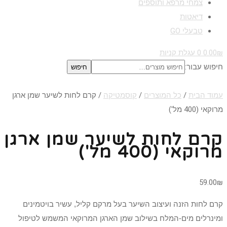
צמחי מרפא ותוספים
דיאטות
טבעלי GO
₪
0.00
0
עגלת קניות
חיפוש עבור:
חיפוש
עמוד הבית
/
כל המוצרים
/
קוסמטיקה
/ קרם לחות לשיער שמן ארגן
מרוקאי (400 מל')
קרם לחות לשיער שמן ארגן
מרוקאי (400 מל')
59.00
₪
קרם לחות הזנה ועיצוב השיער בעל מרקם קליל, עשיר בויטמינים
ומינרלים מים-המלח בשילוב שמן הארגן המרוקאי המשמש לטיפול