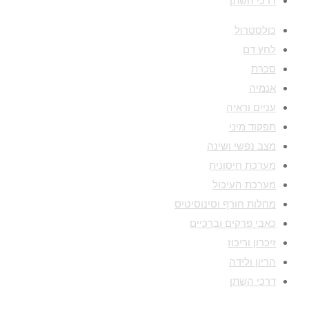
דרכי השתן
כולסטרול
לחץ דם
סכרת
אנמיה
עניים וראיה
תפקוד מיני
מצב נפשי ושינה
מערכת חיסונית
מערכת העיכול
מחלות חורף וסינוסיטיס
כאבי פרקים וברכיים
זיכרון וריכוז
הריון ולידה
דרכי השתן