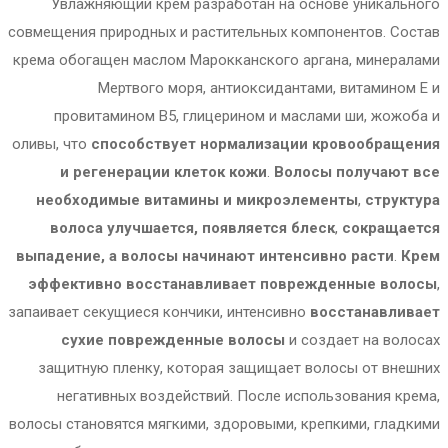
Увлажняющий крем разработан на основе уникального
совмещения природных и растительных компонентов. Состав
крема обогащен маслом Марокканского аргана, минералами
Мертвого моря, антиоксидантами, витамином Е и
провитамином В5, глицерином и маслами ши, жожоба и
оливы, что
способствует нормализации кровообращения
и регенерации клеток кожи
.
Волосы получают все
необходимые витамины и микроэлементы
,
структура
волоса улучшается, появляется блеск
,
сокращается
выпадение, а волосы начинают интенсивно расти
.
Крем
эффективно восстанавливает поврежденные волосы
,
запаивает секущиеся кончики, интенсивно
восстанавливает
сухие поврежденные волосы
и создает на волосах
защитную пленку, которая защищает волосы от внешних
негативных воздействий. После использования крема,
волосы становятся мягкими, здоровыми, крепкими, гладкими