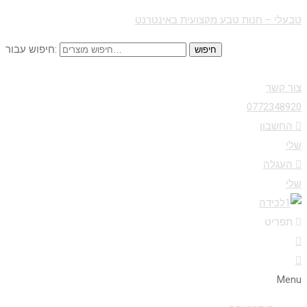
טבעלי – חנות טבע מקצועית באינטרנט
חיפוש עבור:
חיפוש
צור קשר
0772348920
החשבון
שלי
העגלה
שלי
תפריט
Menu