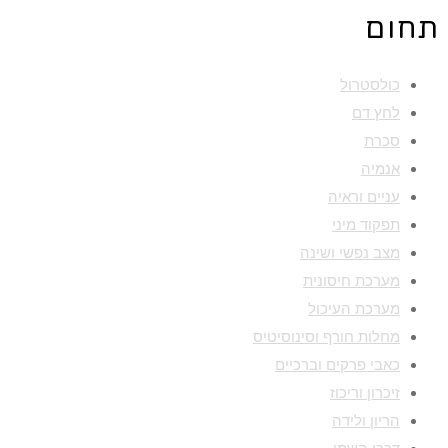
תחום
כולסטרול
לחץ דם
סכרת
אנמיה
עניים וראיה
תפקוד מיני
מצב נפשי ושינה
מערכת חיסונית
מערכת העיכול
מחלות חורף וסינוסיטיס
כאבי פרקים וברכיים
זיכרון וריכוז
הריון ולידה