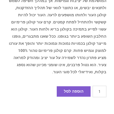
המושלמת של יציבות וגמישות. אך במהלך חשיפה לשמש
ולתנאים יבשים, או כתוצר לוואי של תהליך ההזדקנות,
קולגן העור ולחותו מושפעים לרעה. העור יכול להיות
קשקשי ולהתחיל לפתח קמטים. קרם עור קולגן פרימיום
עשוי לסייע בתמיכה בקולגן בריא ולחות העור. קולגן הוא
החלבון השופע ביותר בגופנו. ככל שאנו מתבגרים, גופנו
מייצר קולגן בכמויות נמוכות ונמוכות יותר והופך את עורנו
למוצק וגמיש פחות. קרם קולגן פרימיום טהור 100%
מציע פתרון נהדר לשמירה על עור יציב ומהודק למראה
צעיר. הוא נטול פרבנים, אינו שומני מכיוון שהוא נספג
בקלות, ואידיאלי לכל סוגי העור.
הוספה לסל