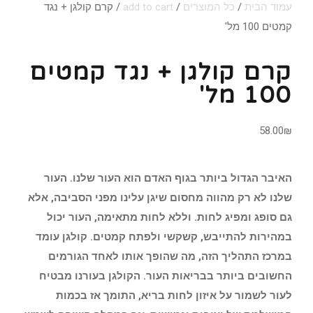
עמוד הבית
/
כל המוצרים
/
add to cart
/ קרם קולגן + נגד
קמטים 100 מל'
קרם קולגן + נגד קמטים
100 מל'
58.00
₪
האיבר הגדול ביותר בגוף האדם הוא העור שלנו. העור
שלנו לא רק מהווה מחסום שיגן עלינו מפני הסביבה, אלא
גם סופג ומפיג לחות. וללא לחות מתאימה, העור יכול
במהירות להתייבש, קשקשי ולפתח קמטים. קולגן עומד
במרכז התהליך הזה, מה שהופך אותו לאחד הגורמים
החשובים ביותר בבריאות העור. הקולגן בעורנו מבטיח
לעור לשמור על איזון לחות בריא, התומך אז בכמות