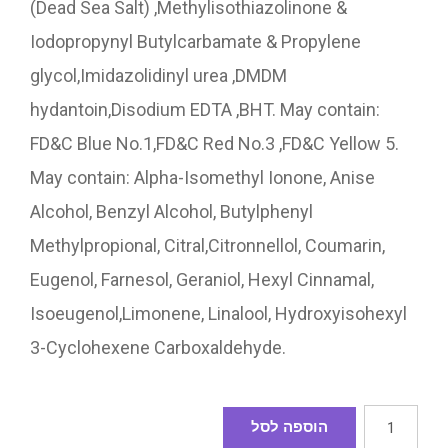
(Dead Sea Salt) ,Methylisothiazolinone &
Iodopropynyl Butylcarbamate & Propylene
glycol,Imidazolidinyl urea ,DMDM
hydantoin,Disodium EDTA ,BHT. May contain:
FD&C Blue No.1,FD&C Red No.3 ,FD&C Yellow 5.
May contain: Alpha-Isomethyl Ionone, Anise
Alcohol, Benzyl Alcohol, Butylphenyl
Methylpropional, Citral,Citronnellol, Coumarin,
Eugenol, Farnesol, Geraniol, Hexyl Cinnamal,
Isoeugenol,Limonene, Linalool, Hydroxyisohexyl
3-Cyclohexene Carboxaldehyde.
הוספה לסל