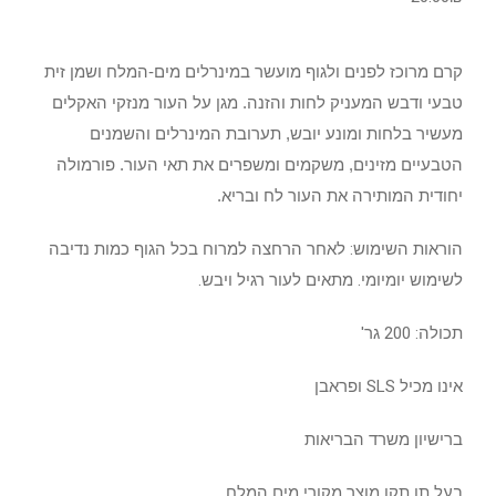
קרם מרוכז לפנים ולגוף מועשר במינרלים מים-המלח ושמן זית
טבעי ודבש המעניק לחות והזנה. מגן על העור מנזקי האקלים
מעשיר בלחות ומונע יובש, תערובת המינרלים והשמנים
הטבעיים מזינים, משקמים ומשפרים את תאי העור. פורמולה
יחודית המותירה את העור לח ובריא.
הוראות השימוש: לאחר הרחצה למרוח בכל הגוף כמות נדיבה
לשימוש יומיומי. מתאים לעור רגיל ויבש.
תכולה: 200 גר'
אינו מכיל SLS ופראבן
ברישיון משרד הבריאות
בעל תו תקן מוצר מקורי מים המלח