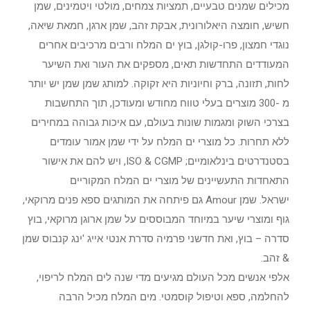
מכילים שמנים טבעיים, תמציות צמחים, מולטי ויטמינים, שמן
חשיש, חומצה היאלורונית, אבקת זהב, שמן ארגן, חמאת שיאה,
נוגדי חמצון, פרו-קולגן, בוץ ים המלח ורבים מרכיבים אחרים
המעודדים התחדשות תאים, מספקים את העור ואת השיער
לחות, תזונה, ברק וחיוניות היא זקוקה. למותג שמן שמן יש יותר
מ -300 מוצרים בעלי טווח מחודש ומעודכן, תוך התחשבות
בצרכי השוק ומגמות שונות בעולם, עם איכות גבוהה במחירים
ללא תחרות. כל מוצרי ים המלח על ידי שמן אמור עומדים
בסטנדרטים בינלאומיים; ISO & CGMP, ויש להם את אישור
התאחדות התעשיינים של מוצרי ים המלח המקוריים
ישראל. שמן Amour גם פיתחה את המותגים ספא פנים מרוקאי,
גוף ומוצרי שיער במיוחד המבוססים על שמן ארוגן מרוקאי, בוץ
סדרה – בוץ, ואת חדשני פרמיה סדרת אנטי אייג 'ינג קנבוס שמן
& זהב.
אלפי אנשים מכל העולם מגיעים מדי שנה לים המלח לריפוי,
להחלמה, ספא וטיפול קוסמטי. מים המלח מכיל הרבה