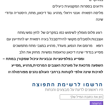
וידועים בספרות המקצועית כיעילים
מליסה רפואית-
אנטי ויראלי ,מרגיע .נגד דיכאון, מתח, היסטריה ונדודי
שינה
רוגע פלוס מומלץ לשימוש כמו במקרים של :לחץ נפשי,מתח
ועצבנות.ולסובלים מקושי להירדם
בכל בעיה רפואית יש להתייעץ עם
רופא
מרומם את הנפש, מעודד, מרגיע במצבי מתח מתמשכים
מסייע בנדודי שינה דיכאון טראומות נפשיות. מחזק את הלב
ומסייע בפלפיטציות ובבעיות עיכול שמקורן במתח –
השפעה מדכאת על מערכת העצבים המרכזית,מרגיע ,מסייע
לאיכות שינה אלפי לקוחות ברחבי העולם נהנים מפורמולה זו
הרשמו לרשימת התפוצה
היו ראשונים לדעת על מבצעים והנחות
הרשמה