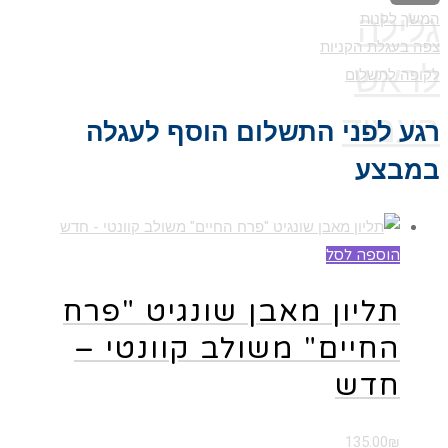
גלילה
המשך לקנות
צפה בעגלת הקניות
לראש
לקופה לתשלום
העמוד
רגע לפני התשלום הוסף לעגלה
במבצע
הוספה לסל
תליון מאבן שונגיט "פרח
החיים" משולב קוונטי –
חדש
135.00
₪