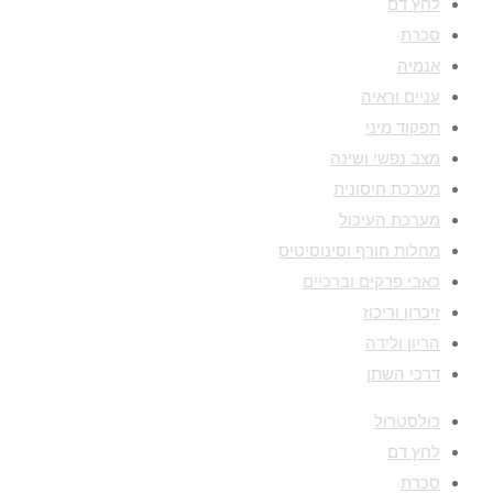
לחץ דם
סכרת
אנמיה
עניים וראיה
תפקוד מיני
מצב נפשי ושינה
מערכת חיסונית
מערכת העיכול
מחלות חורף וסינוסיטיס
כאבי פרקים וברכיים
זיכרון וריכוז
הריון ולידה
דרכי השתן
כולסטרול
לחץ דם
סכרת