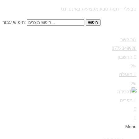
טבעלי – חנות טבע מקצועית באינטרנט
חיפוש עבור:
חיפוש
צור קשר
0772348920
החשבון
שלי
העגלה
שלי
תפריט
Menu