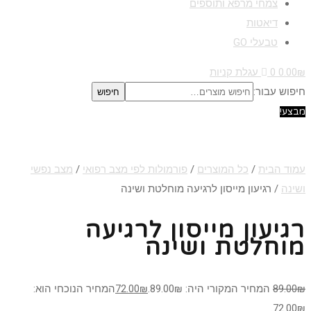
צמחי מרפא ותוספים
דיאטות
טבעלי GO
₪
0.00
0
עגלת קניות
חיפוש עבור:
חיפוש
מבצע!
עמוד הבית
/
כל המוצרים
/
פורמולות לפי מצב רפואי
/
מצב נפשי
ושינה
/ רגיעון מייסון לרגיעה מוחלטת ושינה
רגיעון מייסון לרגיעה
מוחלטת ושינה
₪
89.00
המחיר המקורי היה: 89.00₪.
₪
72.00
המחיר הנוכחי הוא:
72.00₪.