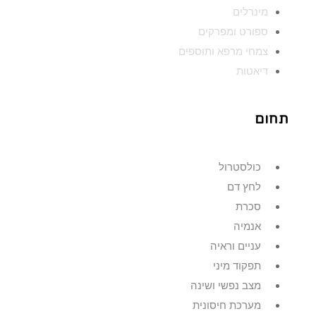
מינרלים
ספורט ומפרקים
צמחי מרפא ותוספים
דיאטות
תחום
כולסטרול
לחץ דם
סכרת
אנמיה
עניים וראיה
תפקוד מיני
מצב נפשי ושינה
מערכת חיסונית