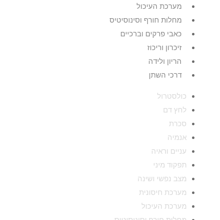
מערכת העיכול
מחלות חורף וסינוסיטיס
כאבי פרקים וברכיים
זיכרון וריכוז
הריון ולידה
דרכי השתן
כולסטרול
לחץ דם
סכרת
אנמיה
עניים וראיה
תפקוד מיני
מצב נפשי ושינה
מערכת חיסונית
מערכת העיכול
מחלות חורף וסינוסיטיס