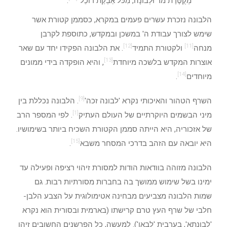
מְקֻטֶּרֶת מֹר וּלְבוֹנָה, מִכֹּל אַבְקַת רוֹכֵל"
.
הלבונה נזכרת עשרים פעמים במקרא, כסממן קטורת אשר
שימש לצורך עבודת ה' במשכן ובמקדש, כתוספת לקרבן
[12]
[11]
מנחה
ולקטורת התמיד
. את הלבונה הפקידו יחד עם שאר
[13]
אוצרות המקדש בלשכה מיוחדת
, והיא הופקדה בידי ממונים
[14]
מיוחדים
.
[9]
השרף הטהור והאיכותי נקרא 'לבונה זכה'
. הלבונה נכללת בין
[1]
מיני הבשמים היוקרתיים של העולם העתיק
. לפי המספר הרב
של אזכוריה, היא הייתה סממן הקטורת השכיח ביותר בשימושיו.
[15]
היא יובאה עם הזהב בדרכי המסחר משבא
.
הלבונה מזוהה בוודאות הודות למסורת זיהוי רציפה ופעילה עד
ימינו בשל שימוש ממושך בה בחברות מסורתיות רבות. גם
שמות הלבונה מצביעים מבחינה אטימולוגית על הצבע הלבן-
חלבי של שרף העץ טרם קרישתו (בארמית ובסורית הוא נקרא
'לבונתא', בערבית 'לבאן'). למעשה, כל הפרשנים החשובים זיהו