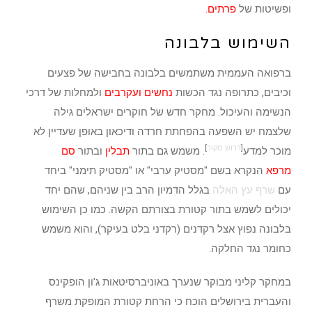
ופשיטות של
פרתים
.
השימוש בלבונה
ברפואה העממית משתמשים בלבונה בחבישה של פצעים
וכיבים, כתרופה נגד הכשות
נחשים
ו
עקרבים
ולמחלות של דרכי
הנשימה והעיכול. מחקר חדש של חוקרים ישראלים גילה
שלצמח יש השפעה בהפחתת חרדה ודיכאון באופן שעדיין לא
[
דרוש מקור
]
מוכר למדע
. משמש גם בתור
תבלין
ובתור
סם
מרפא
הנקרא בשם "מסטיק ערבי" או "מסטיק תימני" ביחד
עם
שרף עץ האלה
בגלל הדמיון הרב בין שניהם, שהם יחד
יכולים לשמש בתור קטורת בצורתם הקשה. כמו כן השימוש
בלבונה נפוץ אצל רקדנים (רקדני בלט בעיקר), והוא משמש
כחומר נגד החלקה.
במחקר קליני מבוקר שנערך באוניברסיטאות ג'ון הופקינס
והעברית בירושלים הוכח כי הרחת קטורת המופקת משרף