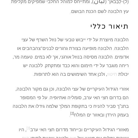
لُبَّان
(ל)-לֻבַּבאן" (
), ומתייחס למוהל החלבי שמפיקים מקליפת
עץ הלבונה לשם הכנת הבושם.
תיאור כללי
הלבונה מיוצרת על ידי ייבוש טבעי של נוזל השרף של עצי
הלבונה. הלבונה מופיעה בצורת גרגרים לבנים־צהבהבים או
אדומים. הלבונה מסיסה בנוזל אורגני, אך לא במים. טעמה מר,
ריחה מוגבר על ידי חימום והוא כבד ומתקתק. ללבונה יש
יכולת
חיטוי
, ולכן אחד השימושים בה הוא לתרופות.
אזורי הגידול העיקריים של עצי הלבונה, וכן גם מקור הלבונה,
הם בדרום חצי האי ערב, סומליה ואתיופיה. על פי המסופר
בתנ"ך סביר להניח כי בתקופת המלך שלמה גידלו את הלבונה
[2]
בעמק הירדן ובאזור ים המלח
.
[3]
מאזורי הגידול העיקריים ובייחוד מדרום חצי האי ערב
, היו