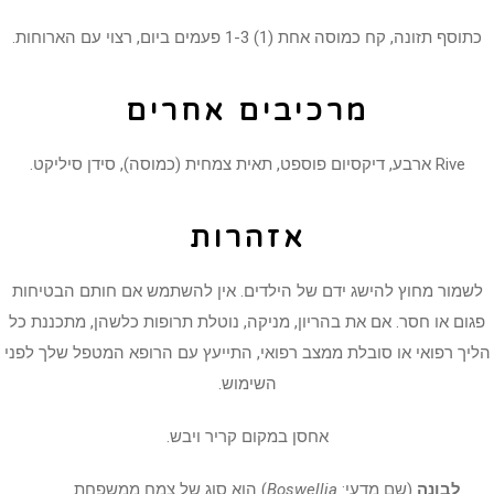
כתוסף תזונה, קח כמוסה אחת (1) 1-3 פעמים ביום, רצוי עם הארוחות.
מרכיבים אחרים
Rive ארבע, דיקסיום פוספט, תאית צמחית (כמוסה), סידן סיליקט.
אזהרות
לשמור מחוץ להישג ידם של הילדים. אין להשתמש אם חותם הבטיחות
פגום או חסר. אם את בהריון, מניקה, נוטלת תרופות כלשהן, מתכננת כל
הליך רפואי או סובלת ממצב רפואי, התייעץ עם הרופא המטפל שלך לפני
השימוש.
אחסן במקום קריר ויבש.
לבונה
(שם מדעי:
Boswellia
) הוא סוג של צמח ממשפחת