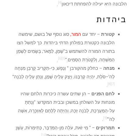
[4]
הלבונה היא יעילה להפחתת דיכאון
.
ביהדות
קטורת
– יחד עם
ה
מור
,
סוג נוסף של בושם, שימשה
הלבונה כקטורת בפולחן הדתי ביהדות. כך למשל הצו
בתורה המורה להשתמש ב"שֶׁמֶן, לַמָּאֹר; בְּשָׂמִים לְשֶׁמֶן
[6]
[5]
הַמִּשְׁחָה, וְלִקְטֹרֶת הַסַּמִּים."
.
מנחה
– כחלק מהקורבן " וְנֶפֶשׁ, כִּי-תַקְרִיב קָרְבַּן מִנְחָה
לַה'–סֹלֶת, יִהְיֶה קָרְבָּנוֹ; וְיָצַק עָלֶיהָ שֶׁמֶן, וְנָתַן עָלֶיהָ לְבֹנָה"
[8]
[7]
.
לחם הפנים
– הן שתים עשרה כיכרות הלחם שהיו
מונחות על השולחן במשכן ובבית המקדש: "וְנָתַתָּ
עַל-הַמַּעֲרֶכֶת, לְבֹנָה זַכָּה; וְהָיְתָה לַלֶּחֶם לְאַזְכָּרָה, אִשֶּׁה
[9]
לַה'"
.
תמרוקים
– " מִי זֹאת, עֹלָה מִן-הַמִּדְבָּר, כְּתִימְרוֹת, עָשָׁן:
[10]