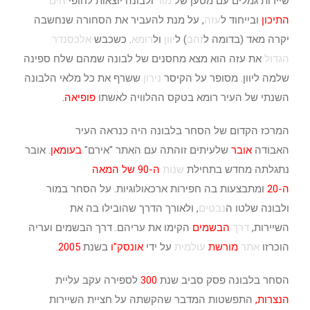
שיירות גמלים עם מטען של
מור
ולבונה יוצאות לחופי
הים
התיכון
ובייחוד ל
עזה
, על מנת להעביר את הסחורה שנחשבה
יקרה מאד (בדומה ל
זהב
) ל
יוון
ול
רומא
. כשכבש
אלכסנדר
הגדול
את עזה הוא מצא מחסנים של לבונה שמהם שלח ספינה
שלמה ליוון. מסופר על הקיסר
נירון
ששרף את כל מלאי הלבונה
השנתי של העיר רומא בטקס ההלוויה לאשתו
פופיאה
.
המרכז הקדום של הסחר בלבונה היה כנראה העיר
האבודה
אובר
שלעיתים זוהתה עם האתר "אירם"
ב
עומאן
.
אובר
נתגלתה מחדש בתחילת
שנות
ה-90 של
המאה
ה-20
ומתבצעות בה חפירות ארכאולוגיות. על הסחר במור
ולבונה שלטו ה
נבטים
, ולאורך הדרך שהובילו בה את
השיירות,
דרך
הבשמים
הקימו את עריהם. דרך הבשמים ועריה
הוכרזו
אתר
מורשת
עולמית
על ידי
אונסק"ו
בשנת
2005
.
הסחר בלבונה פסק סביב שנת
300
לספירה עקב עליית
ה
נצרות
,
התפשטות המדבר שהקשתה על חציית השיירות