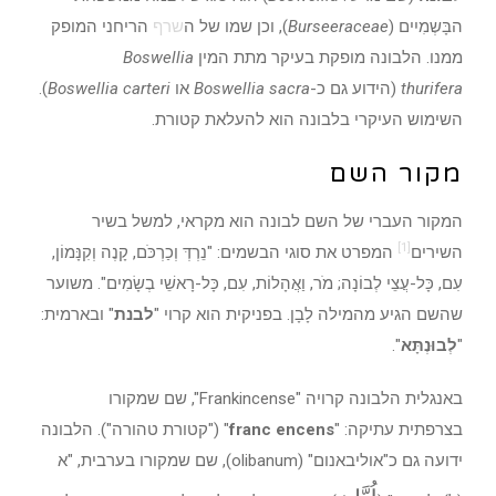
הבָּשְמִיִים (
Burseeraceae
), וכן שמו של ה
שרף
הריחני המופק
ממנו. הלבונה מופקת בעיקר מתת המין
Boswellia
thurifera
(הידוע גם כ-
Boswellia sacra
או
Boswellia carteri
).
השימוש העיקרי בלבונה הוא להעלאת קטורת.
מקור השם
המקור העברי של השם לבונה הוא מקראי, למשל בשיר
[1]
השירים
המפרט את סוגי הבשמים: "נֵרְדְּ וְכַרְכֹּם, קָנֶה וְקִנָּמוֹן,
עִם, כָּל-עֲצֵי לְבוֹנָה; מֹר, וַאֲהָלוֹת, עִם, כָּל-רָאשֵׁי בְשָׂמִים". משוער
שהשם הגיע מהמילה לָבָן. בפניקית הוא קרוי "
לבנת
" ובארמית:
"
לְבוּנְתָּא
".
באנגלית הלבונה קרויה "Frankincense", שם שמקורו
בצרפתית עתיקה: "
franc encens
" ("קטורת טהורה"). הלבונה
ידועה גם כ"אוליבאנום" (olibanum), שם שמקורו בערבית, "א