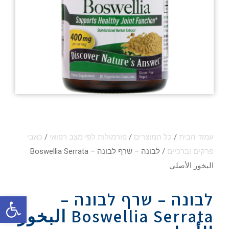
עמוד הבית
/
כל המוצרים
/
פורמולות לפי מצב רפואי
/
כאבי
פרקים וברכיים
/ לבונה – שרף לבונה – Boswellia Serrata
البخور الأصلي
לבונה – שרף לבונה –
פתח סרגל
Boswellia Serrata البخور