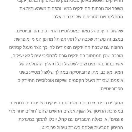
החיידקים לשגשג באופן טבעי. מתן פרוביוטיקה באופן עקבי
משפר את נוכחות החיידקים במעי ומפחית משמעותית את
ההתלקחויות החריפות של מצבים אלה.
שלשול חריף פוגע מאוד באוכלוסיית החיידקים הפרוביוטיים.
במצב זה נושרת שכבה של תאי אפיתל מדופן המעי ומופרשת
החוצה עם שכבת החיידקים הצמודים לה. כך נוצר מעגל קסמים
מורכב, שכן המחסור בחיידקים גורם לתהליכי עיכול לא יעילים,
אשר בתורם גורמים שוב לשלשול וכל תהליך ההחלמה של
המעי מעוכב. מתן פרוביוטיקה במהלך שלשול מסייע בשני
אופנים: שבירת מעגל הקסמים ושיקום אוכלוסיית החיידקים
הפרוביוטיים.
מחקרים רבים מצדדים בחשיבות החיידקים הידידותיים לתמיכה
במערכת החיסון של הגוף. אנשים החשים שהם "חולים יותר מדי
פעמים", או כאלה העובדים עם קהל, יוכלו לתמוך במערכת
החיסון הטבעית שלהם בעזרת טיפול פרוביוטי.