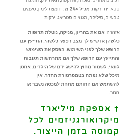
רכיבים אחרים:
סוכרוז, פרוקטוז, תאית ירק, חומצה
סטארית ירקות.
מכיל <2% מ
: חומצת לימון, טעמים
טבעיים, סיליקה, מגנזיום סטריאט ירקות.
אזהרה:
אם את בהריון, מניקה, נוטלת תרופות
כלשהן או שיש לך מצב רפואי כלשהי, התייעץ עם
הרופא שלך לפני השימוש. הפסק את השימוש
והתייעץ עם הרופא שלך אם מתרחשות תגובות
לוואי. לשמור מחוץ להישג ידם של הילדים. אחסן
מיכל שלא נפתח בטמפרטורת החדר. אין
להשתמש אם החותם מתחת למכסה נשבר או
חסר.
† אספקת מיליארד
מיקרואורגניזמים לכל
קמוסה בזמן הייצור.