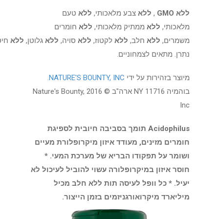
ללא GMO
,
ללא
צבע מלאכותי,
ללא
טעם
מלאכותי,
ללא
ממתיק מלאכותי,
ללא
חומרים
משמרים,
ללא
חלב,
ללא
לקטוז,
ללא
סויה,
ללא
גלוטן,
ללא
חיט
נתרן. מתאים לצמחוניים.
מיוצר בזהירות על ידי
NATURE'S BOUNTY, INC.
בוהמיה NY 11716 ארה"ב © 2016 Nature's Bounty,
Inc
Acidophilus תומך בסביבה חיובית לספיגת
חומרים מזינים, מעודד איזון מיקרופלורת מעיים
ושומר על תפקודו הבריא של מערכת המעי. *
חוסר איזון במיקרופלורה עשוי להוביל לעיכול לא
יעיל. * כל וופל לעיסה תות ללא חלב מכיל
מיליארד מיקרואורגניזמים בזמן הייצור.