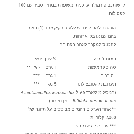
לרשותכם פורמולה עדכנית ומשופרת במחיר סביר עם 100
קפסולות.
הוראות:
למבוגרים יש ללעוס רקיק אחד (1) פעמים
ביום עם או בלי ארוחות.
להכניס למקרר לאחר הפתיחה.-
כמות למנה
% ערך יומי
סה"כ פחמימות
1 גרם
<1% **
סוכרים
1 גרם
***
תערובת לקטובצילוס
5 מג
***
(המכיל מיליארד פעיל
Lactobacillus acidophilus ו-
Bifidobacterium lactis
בזמן הייצור)
** אחוז הערכים היומיים מבוססים על תזונה של
2,000 קלוריות.
*** ערך יומי לא נקבע.