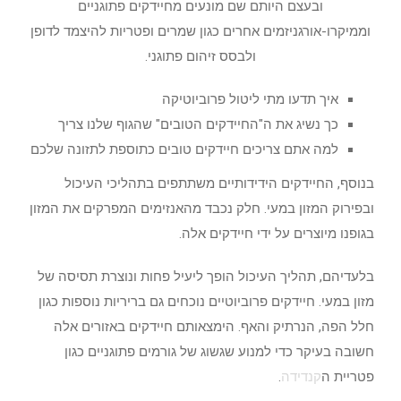
ובעצם היותם שם מונעים מחיידקים פתוגניים
וממיקרו-אורגניזמים אחרים כגון שמרים ופטריות להיצמד לדופן
ולבסס זיהום פתוגני.
איך תדעו מתי ליטול פרוביוטיקה
כך נשיג את ה"החיידקים הטובים" שהגוף שלנו צריך
למה אתם צריכים חיידקים טובים כתוספת לתזונה שלכם
בנוסף, החיידקים הידידותיים משתתפים בתהליכי העיכול
ובפירוק המזון במעי. חלק נכבד מהאנזימים המפרקים את המזון
בגופנו מיוצרים על ידי חיידקים אלה.
בלעדיהם, תהליך העיכול הופך ליעיל פחות ונוצרת תסיסה של
מזון במעי. חיידקים פרוביוטיים נוכחים גם בריריות נוספות כגון
חלל הפה, הנרתיק והאף. הימצאותם חיידקים באזורים אלה
חשובה בעיקר כדי למנוע שגשוג של גורמים פתוגניים כגון
פטריית ה
קנדידה
.