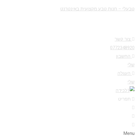
טבעלי – חנות טבע מקצועית באינטרנט
צור קשר
0772348920
החשבון
שלי
העגלה
שלי
תפריט
Menu