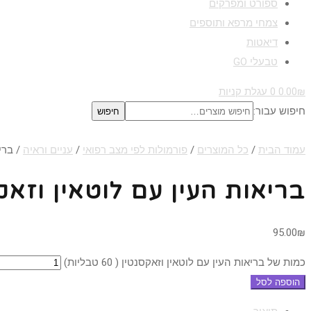
ספורט ומפרקים
צמחי מרפא ותוספים
דיאטות
טבעלי GO
₪
0.00
0
עגלת קניות
חיפוש עבור:
חיפוש
עמוד הבית
/
כל המוצרים
/
פורמולות לפי מצב רפואי
/
עניים וראיה
/ בריאו
בריאות העין עם לוטאין וזאקסנטין ( 
95.00
₪
כמות של בריאות העין עם לוטאין וזאקסנטין ( 60 טבליות)
הוספה לסל