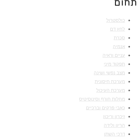
תחום
כולסטרול
לחץ דם
סכרת
אנמיה
עניים וראיה
תפקוד מיני
מצב נפשי ושינה
מערכת חיסונית
מערכת העיכול
מחלות חורף וסינוסיטיס
כאבי פרקים וברכיים
זיכרון וריכוז
הריון ולידה
דרכי השתן