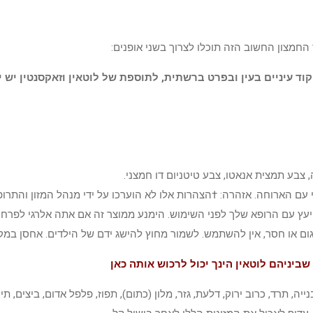
 החמצון החשוב הזה תוכלו לצרוך בשני אופנים:
ד עיניים בעין ובפרט ברשתית, לתוספת של לוטאין וזאקסנטין יש י
ה, צבע תמצית אנאטו, צבע טיטניום דו חמצני.
וגרים, קח ג'ל רך לשחרור מהיר אחד (1) מדי יום, רצוי עם הארוחה. אזהרה: †הצהרות אלו לא הוערכו 
תייעץ עם הרופא שלך לפני השימוש. הימנע ממוצר זה אם אתה אלרגי לפרחי
ם או חסר, אין להשתמש. לשמור מחוץ להישג ידם של הילדים. אחסן במקו
ביניהם לוטאין הינך יכול לרכוש אותה כאן
ייה, תרד, כרוב ירוק, דלעת, גזר, מלון (כתום), תפוז, פלפל אדום, ביצים, תי