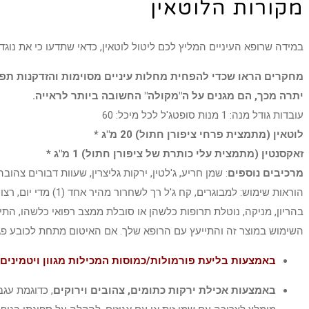
מקורות הלוטאין
במידה שרופא העיניים המליץ לכם ליטול לוטאין, כדאי שתדעו כי את נוגד
מחקרים הראו שכדי להפחית מחלות עיניים מסוימות והזדקנות תפקו
יתרה מכך, הם מגנים על ה"מקולה" החשובה ביותר לראייה.
עובדות גודל מנה: 1 מנות סופטג'ל לכל מיכל: 60
לוטאין (מתמצית פרחי ציפורן חתול) 20 מ"ג *
זאקסנטין (מתמצית עלי כותרת של ציפורן חתול) 1 מ"ג *
מרכיבים נוספים
: שמן חריע, ג'לטין, ירקות גליצרין, שעוות דבורים צהוב
הוראות שימוש: למב
בהריון, מניקה, נוטלת תרופות כלשהן או סובלת ממצב רפואי כלשהו, ​​ה
השימוש במוצר זה והתייעץ עם הרופא שלך. אם האיטום מתחת לכובע פגו
באמצעות בליעת פורמולות/כמוסות המכילות מגוון ויטמינים ש
באמצעות אכילת ירקות כתומים, צהובים וירוקים
, כדוגמת עגבנ