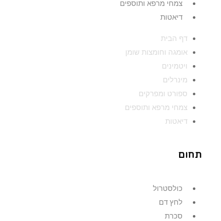
צמחי מרפא ותוספים
דיאטות
דף הבית
אומגה וחומצות שומן
ויטמינים
מינרלים
ספורט ומפרקים
צמחי מרפא ותוספים
דיאטות
תחום
כולסטרול
לחץ דם
סכרת